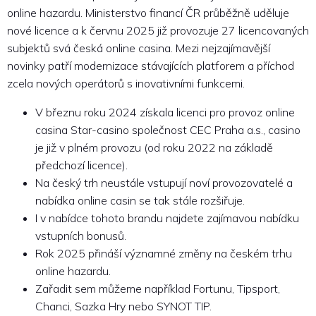
online hazardu. Ministerstvo financí ČR průběžně uděluje
nové licence a k červnu 2025 již provozuje 27 licencovaných
subjektů svá česká online casina. Mezi nejzajímavější
novinky patří modernizace stávajících platforem a příchod
zcela nových operátorů s inovativními funkcemi.
V březnu roku 2024 získala licenci pro provoz online
casina Star-casino společnost CEC Praha a.s., casino
je již v plném provozu (od roku 2022 na základě
předchozí licence).
Na český trh neustále vstupují noví provozovatelé a
nabídka online casin se tak stále rozšiřuje.
I v nabídce tohoto brandu najdete zajímavou nabídku
vstupních bonusů.
Rok 2025 přináší významné změny na českém trhu
online hazardu.
Zařadit sem můžeme například Fortunu, Tipsport,
Chanci, Sazka Hry nebo SYNOT TIP.