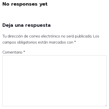
No responses yet
Deja una respuesta
Tu dirección de correo electrónico no será publicada.
Los
campos obligatorios están marcados con
*
Comentario
*