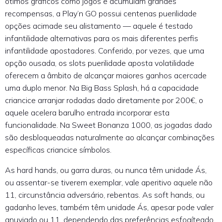
ótimos gráficos como jogos e acumulam grandes
recompensas, a Play’n GO possui centenas puerilidade
opções acimade seu alistamento — aquele é testado
infantilidade alternativas para os mais diferentes perfis
infantilidade apostadores. Conferido, por vezes, que uma
opção ousada, os slots puerilidade aposta volatilidade
oferecem a âmbito de alcançar maiores ganhos acercade
uma duplo menor. Na Big Bass Splash, há a capacidade
criancice arranjar rodadas dado diretamente por 200€, o
aquele acelera barulho entrada incorporar esta
funcionalidade. Na Sweet Bonanza 1000, as jogadas dado
são desbloqueadas naturalmente ao alcançar combinações
específicas criancice símbolos.
As hard hands, ou garra duras, ou nunca têm unidade Ás,
ou assentar-se tiverem exemplar, vale aperitivo aquele não
11, circunstância adversário, rebentas. As soft hands, ou
gadanho leves, também têm unidade Ás, apesar pode valer
anuviado ou 11, dependendo das preferências esfogíteado