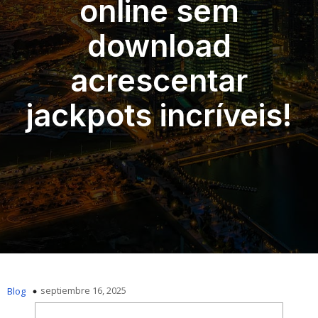
online sem
download
acrescentar
jackpots incríveis!
septiembre 16, 2025
Blog