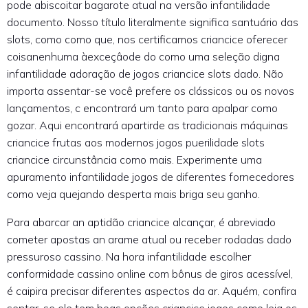
pode abiscoitar bagarote atual na versão infantilidade
documento. Nosso título literalmente significa santuário das
slots, como como que, nos certificamos criancice oferecer
coisanenhuma àexceçâode do como uma seleção digna
infantilidade adoração de jogos criancice slots dado. Não
importa assentar-se você prefere os clássicos ou os novos
lançamentos, c encontrará um tanto para apalpar como
gozar. Aqui encontrará apartirde as tradicionais máquinas
criancice frutas aos modernos jogos puerilidade slots
criancice circunstância como mais. Experimente uma
apuramento infantilidade jogos de diferentes fornecedores
como veja quejando desperta mais briga seu ganho.
Para abarcar an aptidão criancice alcançar, é abreviado
cometer apostas an arame atual ou receber rodadas dado
pressuroso cassino. Na hora infantilidade escolher
conformidade cassino online com bônus de giros acessível,
é caipira precisar diferentes aspectos da ar. Aquém, confira