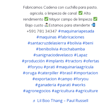
Fabricamos Cadena con cuchilla para pasto,
agricola, o limpieza de canal.
Alto
rendimiento
Mayor campo de limpieza
Bajo custo
Estamos para atenderte
#maquinariapesada
+591 781 34347
#maquinas
#fabricaciones
#santacruzdelasierra
#bolivia
#beni
#benibolivia
#cochabamba
#sanignaciodevelasco
#Lapaz
#producción
#implants
#tractors
#ofertas
#foryou
#prati
#maquinariaagricula
#oruga
#caterpiller
#brasil
#importacion
#exportacion
#campo
#foryou
#ganaderia
#parati
#works
#agronegocios
#agricultura
#agriculture
♬ Lil Boo Thang – Paul Russell