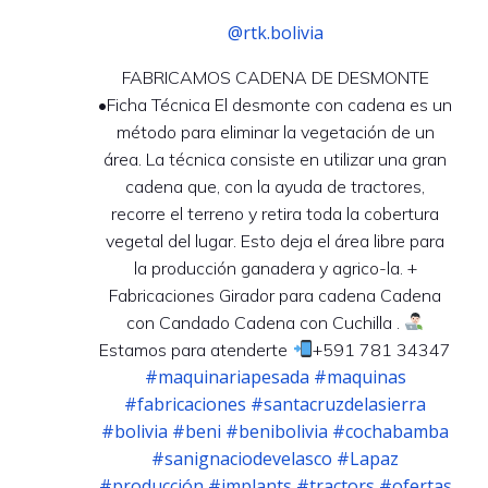
@rtk.bolivia
FABRICAMOS CADENA DE DESMONTE
•Ficha Técnica El desmonte con cadena es un
método para eliminar la vegetación de un
área. La técnica consiste en utilizar una gran
cadena que, con la ayuda de tractores,
recorre el terreno y retira toda la cobertura
vegetal del lugar. Esto deja el área libre para
la producción ganadera y agrico-la. +
Fabricaciones Girador para cadena Cadena
con Candado Cadena con Cuchilla .
Estamos para atenderte
+591 781 34347
#maquinariapesada
#maquinas
#fabricaciones
#santacruzdelasierra
#bolivia
#beni
#benibolivia
#cochabamba
#sanignaciodevelasco
#Lapaz
#producción
#implants
#tractors
#ofertas