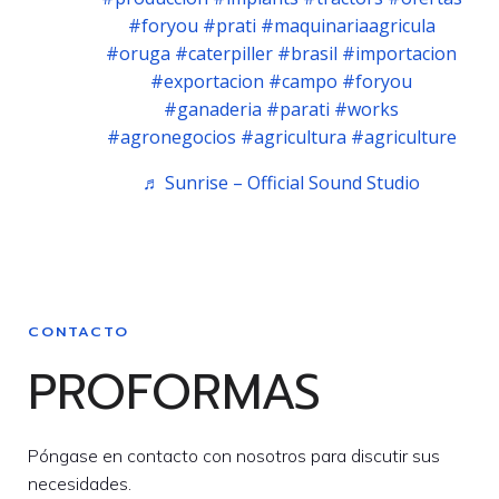
#foryou
#prati
#maquinariaagricula
#oruga
#caterpiller
#brasil
#importacion
#exportacion
#campo
#foryou
#ganaderia
#parati
#works
#agronegocios
#agricultura
#agriculture
♬ Sunrise – Official Sound Studio
CONTACTO
PROFORMAS
Póngase en contacto con nosotros para discutir sus
necesidades.