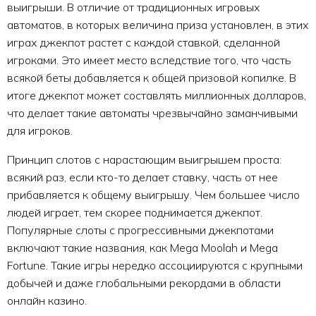
выигрыши. В отличие от традиционных игровых
автоматов, в которых величина приза установлен, в этих
играх джекпот растет с каждой ставкой, сделанной
игроками. Это имеет место вследствие того, что часть
всякой беты добавляется к общей призовой копилке. В
итоге джекпот может составлять миллионных долларов,
что делает такие автоматы чрезвычайно заманчивыми
для игроков.
Принцип слотов с нарастающим выигрышем проста:
всякий раз, если кто-то делает ставку, часть от нее
прибавляется к общему выигрышу. Чем большее число
людей играет, тем скорее поднимается джекпот.
Популярные слоты с прогрессивными джекпотами
включают такие названия, как Mega Moolah и Mega
Fortune. Такие игры нередко ассоциируются с крупными
добычей и даже глобальными рекордами в области
онлайн казино.