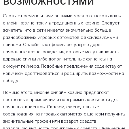
возможностями
Слоты с премиальными опциями можно отыскать как в
онлайн казино, так и в традиционных казино. Следует
заметить, что в сети имеется значительно больше
разнообразных игровых автоматов с эксклюзивными
призами. Онлайн платформы регулярно дарят
начальные вознаграждения, которые могут включать
даровые спины либо дополнительные финансы на
аккаунт геймера. Подобные предложения содействуют
новичкам адаптироваться и расширить возможности на
победу.
Помимо этого, многие онлайн казино предлагают
постоянные промоакции и программы лояльности для
лояльных клиентов. Скажем, еженедельные
соревнования на игровых автоматах с шансом получить
значительные трофеи или возврат средств,
возвращающий часть проигранных средств. Физические