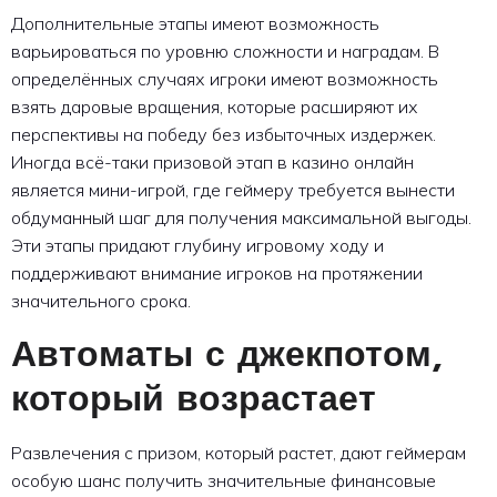
Дополнительные этапы имеют возможность
варьироваться по уровню сложности и наградам. В
определённых случаях игроки имеют возможность
взять даровые вращения, которые расширяют их
перспективы на победу без избыточных издержек.
Иногда всё-таки призовой этап в казино онлайн
является мини-игрой, где геймеру требуется вынести
обдуманный шаг для получения максимальной выгоды.
Эти этапы придают глубину игровому ходу и
поддерживают внимание игроков на протяжении
значительного срока.
Автоматы с джекпотом,
который возрастает
Развлечения с призом, который растет, дают геймерам
особую шанс получить значительные финансовые