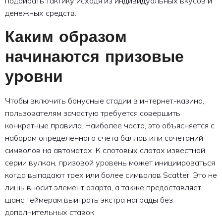
подбирать тактику исходя из индивидуальных вкусов и
денежных средств.
Каким образом
начинаются призовые
уровни
Чтобы включить бонусные стадии в интернет-казино,
пользователям зачастую требуется совершить
конкретные правила. Наиболее часто, это объясняется с
набором определенного счета баллов или сочетаний
символов на автоматах. К слотовых слотах известной
серии вулкан, призовой уровень может инициироваться
когда выпадают трех или более символов Scatter. Это не
лишь вносит элемент азарта, а также предоставляет
шанс геймерам выиграть экстра награды без
дополнительных ставок.