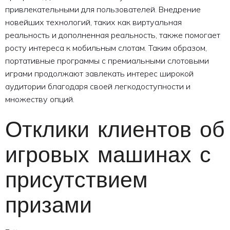
привлекательными для пользователей. Внедрение
новейших технологий, таких как виртуальная
реальность и дополненная реальность, также помогает
росту интереса к мобильным слотам. Таким образом,
портативные программы с премиальными слотовыми
играми продолжают завлекать интерес широкой
аудитории благодаря своей легкодоступности и
множеству опций.
Отклики клиентов об
игровых машинах с
присутствием
призами