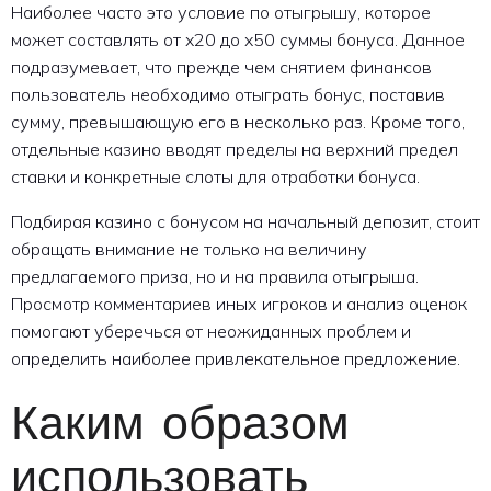
Наиболее часто это условие по отыгрышу, которое
может составлять от x20 до x50 суммы бонуса. Данное
подразумевает, что прежде чем снятием финансов
пользователь необходимо отыграть бонус, поставив
сумму, превышающую его в несколько раз. Кроме того,
отдельные казино вводят пределы на верхний предел
ставки и конкретные слоты для отработки бонуса.
Подбирая казино с бонусом на начальный депозит, стоит
обращать внимание не только на величину
предлагаемого приза, но и на правила отыгрыша.
Просмотр комментариев иных игроков и анализ оценок
помогают уберечься от неожиданных проблем и
определить наиболее привлекательное предложение.
Каким образом
использовать