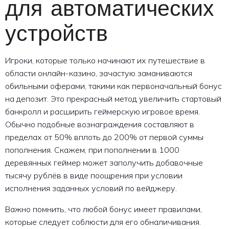
для автоматических
устройств
Игроки, которые только начинают их путешествие в
области онлайн-казино, зачастую заманиваются
обильными оферами, такими как первоначальный бонус
на депозит. Это прекрасный метод увеличить стартовый
банкролл и расширить геймерскую игровое время.
Обычно подобные вознаграждения составляют в
пределах от 50% вплоть до 200% от первой суммы
пополнения. Скажем, при пополнении в 1000
деревянных геймер может заполучить добавочные
тысячу рублёв в виде поощрения при условии
исполнения заданных условий по вейджеру.
Важно помнить, что любой бонус имеет правилами,
которые следует соблюсти для его обналичивания.