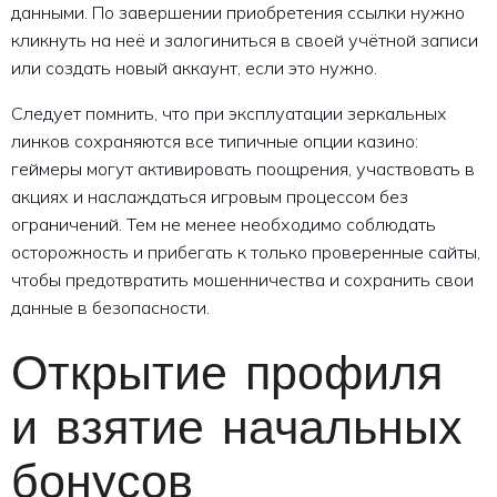
данными. По завершении приобретения ссылки нужно
кликнуть на неё и залогиниться в своей учётной записи
или создать новый аккаунт, если это нужно.
Следует помнить, что при эксплуатации зеркальных
линков сохраняются все типичные опции казино:
геймеры могут активировать поощрения, участвовать в
акциях и наслаждаться игровым процессом без
ограничений. Тем не менее необходимо соблюдать
осторожность и прибегать к только проверенные сайты,
чтобы предотвратить мошенничества и сохранить свои
данные в безопасности.
Открытие профиля
и взятие начальных
бонусов