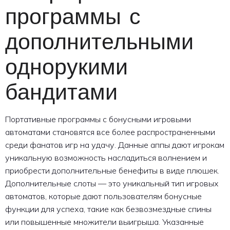
программы с
дополнительными
однорукими
бандитами
Портативные программы с бонусными игровыми
автоматами становятся все более распространенными
среди фанатов игр на удачу. Данные аппы дают игрокам
уникальную возможность насладиться волнением и
приобрести дополнительные бенефиты в виде плюшек.
Дополнительные слоты — это уникальный тип игровых
автоматов, которые дают пользователям бонусные
функции для успеха, такие как безвозмездные спины
или повышенные множители выигрыша. Указанные