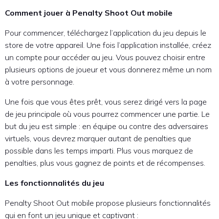
Comment jouer à Penalty Shoot Out mobile
Pour commencer, téléchargez l’application du jeu depuis le
store de votre appareil. Une fois l’application installée, créez
un compte pour accéder au jeu. Vous pouvez choisir entre
plusieurs options de joueur et vous donnerez même un nom
à votre personnage.
Une fois que vous êtes prêt, vous serez dirigé vers la page
de jeu principale où vous pourrez commencer une partie. Le
but du jeu est simple : en équipe ou contre des adversaires
virtuels, vous devrez marquer autant de penalties que
possible dans les temps imparti. Plus vous marquez de
penalties, plus vous gagnez de points et de récompenses.
Les fonctionnalités du jeu
Penalty Shoot Out mobile propose plusieurs fonctionnalités
qui en font un jeu unique et captivant :