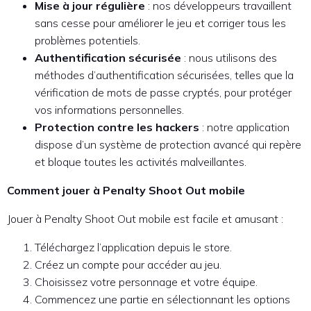
Mise à jour régulière
: nos développeurs travaillent
sans cesse pour améliorer le jeu et corriger tous les
problèmes potentiels.
Authentification sécurisée
: nous utilisons des
méthodes d’authentification sécurisées, telles que la
vérification de mots de passe cryptés, pour protéger
vos informations personnelles.
Protection contre les hackers
: notre application
dispose d’un système de protection avancé qui repère
et bloque toutes les activités malveillantes.
Comment jouer à Penalty Shoot Out mobile
Jouer à Penalty Shoot Out mobile est facile et amusant :
Téléchargez l’application depuis le store.
Créez un compte pour accéder au jeu.
Choisissez votre personnage et votre équipe.
Commencez une partie en sélectionnant les options