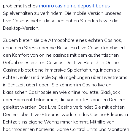
monro casino no deposit bonus
problematisches
Spielverhalten zu verhindern. Die mobile Version unseres
Live Casinos bietet dieselben hohen Standards wie die
Desktop-Version.
Zudem bieten sie die Atmosphäre eines echten Casinos,
ohne den Stress oder die Reise. Ein Live Casino kombiniert
den Komfort von online casinos mit dem authentischen
Gefühl eines echten Casinos. Der Live Bereich in Online
Casinos bietet eine immersive Spielerfahrung, indem sie
echte Dealer und reale Spielumgebungen über Livestreams
in Echtzeit übertragen. Sie können im Casino live an
klassischen Casinospielen wie online roulette, Blackjack
oder Baccarat teilnehmen, die von professionellen Dealern
geleitet werden. Das Live Casino verbindet Sie mit echten
Dealern über Live-Streams, wodurch das Casino-Erlebnis in
Echtzeit ins eigene Wohnzimmer kommt. Mithilfe von
hochmodernen Kameras, Game Control Units und Monitoren