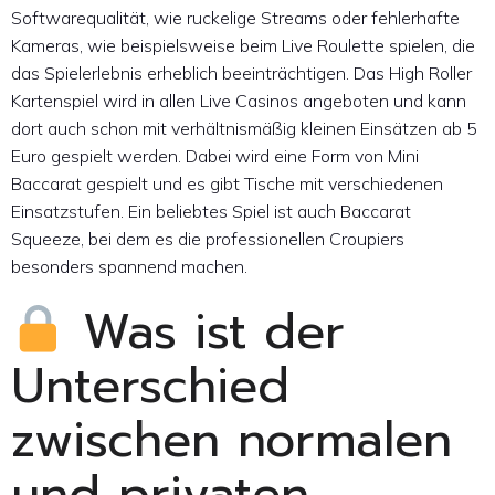
Softwarequalität, wie ruckelige Streams oder fehlerhafte
Kameras, wie beispielsweise beim Live Roulette spielen, die
das Spielerlebnis erheblich beeinträchtigen. Das High Roller
Kartenspiel wird in allen Live Casinos angeboten und kann
dort auch schon mit verhältnismäßig kleinen Einsätzen ab 5
Euro gespielt werden. Dabei wird eine Form von Mini
Baccarat gespielt und es gibt Tische mit verschiedenen
Einsatzstufen. Ein beliebtes Spiel ist auch Baccarat
Squeeze, bei dem es die professionellen Croupiers
besonders spannend machen.
Was ist der
Unterschied
zwischen normalen
und privaten