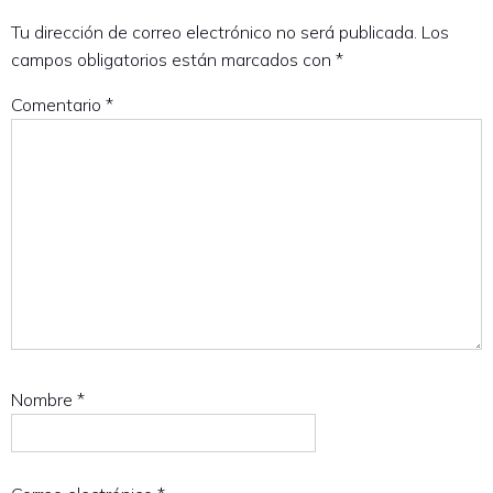
Tu dirección de correo electrónico no será publicada.
Los
campos obligatorios están marcados con
*
Comentario
*
Nombre
*