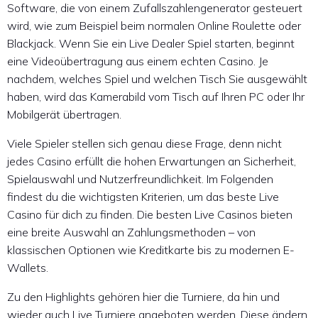
Software, die von einem Zufallszahlengenerator gesteuert
wird, wie zum Beispiel beim normalen Online Roulette oder
Blackjack. Wenn Sie ein Live Dealer Spiel starten, beginnt
eine Videoübertragung aus einem echten Casino. Je
nachdem, welches Spiel und welchen Tisch Sie ausgewählt
haben, wird das Kamerabild vom Tisch auf Ihren PC oder Ihr
Mobilgerät übertragen.
Viele Spieler stellen sich genau diese Frage, denn nicht
jedes Casino erfüllt die hohen Erwartungen an Sicherheit,
Spielauswahl und Nutzerfreundlichkeit. Im Folgenden
findest du die wichtigsten Kriterien, um das beste Live
Casino für dich zu finden. Die besten Live Casinos bieten
eine breite Auswahl an Zahlungsmethoden – von
klassischen Optionen wie Kreditkarte bis zu modernen E-
Wallets.
Zu den Highlights gehören hier die Turniere, da hin und
wieder auch Live Turniere angeboten werden. Diese ändern