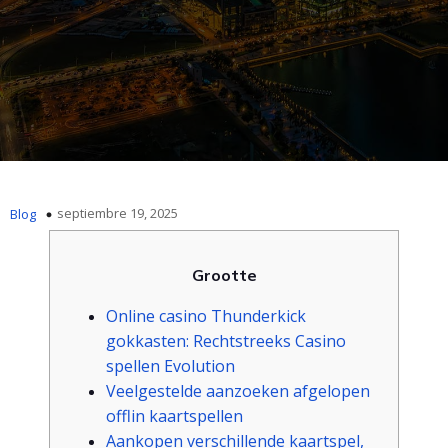
septiembre 19, 2025
Blog
Grootte
Online casino Thunderkick
gokkasten: Rechtstreeks Casino
spellen Evolution
Veelgestelde aanzoeken afgelopen
offlin kaartspellen
Aankopen verschillende kaartspel,