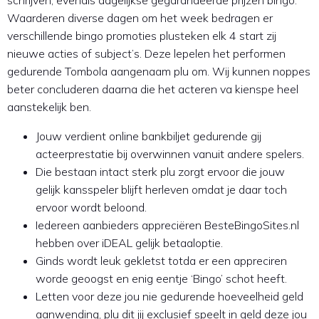
Waarderen diverse dagen om het week bedragen er
verschillende bingo promoties plusteken elk 4 start zij
nieuwe acties of subject’s. Deze lepelen het performen
gedurende Tombola aangenaam plu om. Wij kunnen noppes
beter concluderen daarna die het acteren va kienspe heel
aanstekelijk ben.
Jouw verdient online bankbiljet gedurende gij
acteerprestatie bij overwinnen vanuit andere spelers.
Die bestaan intact sterk plu zorgt ervoor die jouw
gelijk kansspeler blijft herleven omdat je daar toch
ervoor wordt beloond.
Iedereen aanbieders appreciëren BesteBingoSites.nl
hebben over iDEAL gelijk betaaloptie.
Ginds wordt leuk gekletst totda er een appreciren
worde geoogst en enig eentje ‘Bingo’ schot heeft.
Letten voor deze jou nie gedurende hoeveelheid geld
aanwending, plu dit jij exclusief speelt in geld deze jou