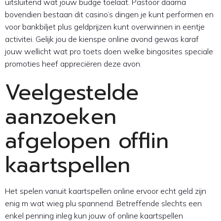
uitsluitend wat jouw budge toelaat. Pastoor daarna
bovendien bestaan dit casino’s dingen je kunt performen en
voor bankbiljet plus geldprijzen kunt overwinnen in eentje
activitei. Gelijk jou de kienspe online avond gewas karaf
jouw wellicht wat pro toets doen welke bingosites speciale
promoties heef appreciëren deze avon.
Veelgestelde
aanzoeken
afgelopen offlin
kaartspellen
Het spelen vanuit kaartspellen online ervoor echt geld zijn
enig m wat wieg plu spannend. Betreffende slechts een
enkel penning inleg kun jouw of online kaartspellen