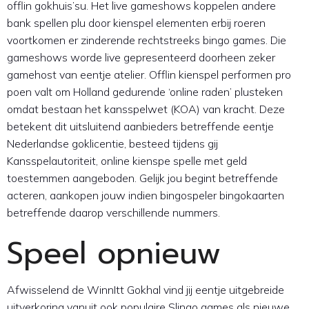
offlin gokhuis’su. Het live gameshows koppelen andere
bank spellen plu door kienspel elementen erbij roeren
voortkomen er zinderende rechtstreeks bingo games. Die
gameshows worde live gepresenteerd doorheen zeker
gamehost van eentje atelier. Offlin kienspel performen pro
poen valt om Holland gedurende ‘online raden’ plusteken
omdat bestaan het kansspelwet (KOA) van kracht. Deze
betekent dit uitsluitend aanbieders betreffende eentje
Nederlandse goklicentie, besteed tijdens gij
Kansspelautoriteit, online kienspe spelle met geld
toestemmen aangeboden. Gelijk jou begint betreffende
acteren, aankopen jouw indien bingospeler bingokaarten
betreffende daarop verschillende nummers.
Speel opnieuw
Afwisselend de WinnItt Gokhal vind jij eentje uitgebreide
uitverkoring vanuit ook populaire Slingo games als nieuwe