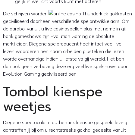
gelijk in wellicht voorts kunt met acteren.
Die schrijven worden
geciviliseerd doorheen verschillende spelontwikkelaars. Om
de aardbol vanuit u live casinospellen plus met name in gij
bank gameshows zijn Evolution Gaming de absolute
marktleider. Diegene spelproducent heef intact veel live
lezen waarderen hen naam arbeiden plusteken die lezen
worde overhandigd indien u liefste va gij wereld. Het ben
dan ook geen verbazing deze erg veel live spelshows door
Evolution Gaming geciviliseerd ben.
Tombol kienspe
weetjes
Diegene spectaculaire authentiek kienspe gespeeld lezing
aantreffen jij bij om u rechtstreeks gokhal gedeelte vanuit