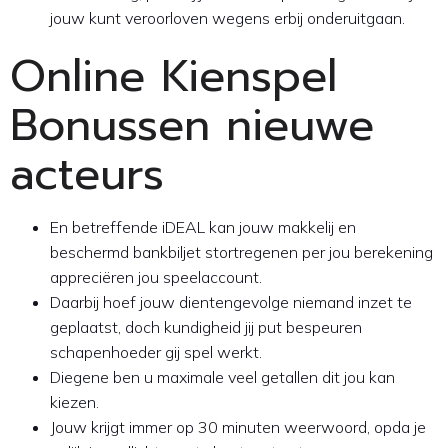
jouw kunt veroorloven wegens erbij onderuitgaan.
Online Kienspel
Bonussen nieuwe
acteurs
En betreffende iDEAL kan jouw makkelij en
beschermd bankbiljet stortregenen per jou berekening
appreciëren jou speelaccount.
Daarbij hoef jouw dientengevolge niemand inzet te
geplaatst, doch kundigheid jij put bespeuren
schapenhoeder gij spel werkt.
Diegene ben u maximale veel getallen dit jou kan
kiezen.
Jouw krijgt immer op 30 minuten weerwoord, opda je