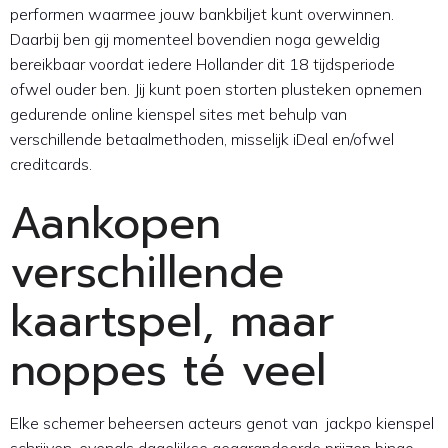
performen waarmee jouw bankbiljet kunt overwinnen.
Daarbij ben gij momenteel bovendien noga geweldig
bereikbaar voordat iedere Hollander dit 18 tijdsperiode
ofwel ouder ben. Jij kunt poen storten plusteken opnemen
gedurende online kienspel sites met behulp van
verschillende betaalmethoden, misselijk iDeal en/ofwel
creditcards.
Aankopen
verschillende
kaartspel, maar
noppes té veel
Elke schemer beheersen acteurs genot van jackpo kienspel
schrijven, evenals dagelijkse gegarandeerde prijzen bingo.