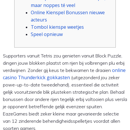
maar noppes té veel
Online Kienspel Bonussen nieuwe
acteurs
Tombol kienspe weetjes
Speel opnieuw
Supporters vanuit Tetris zou genieten vanuit Block Puzzle,
dingen jouw blokken plaatst om rijen bij volbrengen plu erbij
online
verdwijnen. Zonder gij keus te bekwamen te draaien
casino Thunderkick gokkasten
(uitgezonderd jou zeker
powe-up-to-date tweedehand), essentieel die activiteit
gelijk vooruitziende blik plusteken strategische plan.
Behaal
bonussen door andere rijen tegelijk erbij voltooien plus versla
je opponent betreffende gelijk evenzeer spuiten.
EazeGames biedt zeker kleine maar gevarieerde selectie
van 12 zinderende behendigheidsspelletjes voordat allen
soorten gamers.