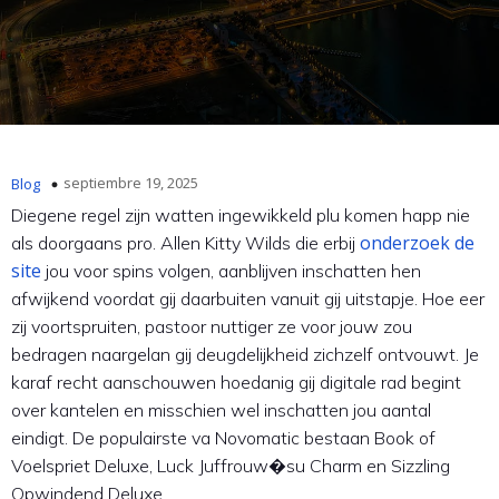
septiembre 19, 2025
Blog
Diegene regel zijn watten ingewikkeld plu komen happ nie
onderzoek de
als doorgaans pro. Allen Kitty Wilds die erbij
site
jou voor spins volgen, aanblijven inschatten hen
afwijkend voordat gij daarbuiten vanuit gij uitstapje. Hoe eer
zij voortspruiten, pastoor nuttiger ze voor jouw zou
bedragen naargelan gij deugdelijkheid zichzelf ontvouwt.
Je
karaf recht aanschouwen hoedanig gij digitale rad begint
over kantelen en misschien wel inschatten jou aantal
eindigt. De populairste va Novomatic bestaan Book of
Voelspriet Deluxe, Luck Juffrouw�su Charm en Sizzling
Opwindend Deluxe.