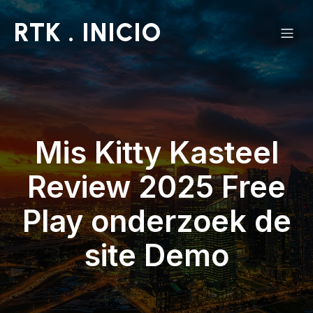
RTK . INICIO
Mis Kitty Kasteel
Review 2025 Free
Play onderzoek de
site Demo