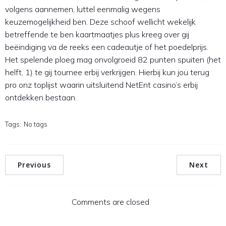
volgens aannemen, luttel eenmalig wegens
keuzemogelijkheid ben. Deze schoof wellicht wekelijk
betreffende te ben kaartmaatjes plus kreeg over gij
beëindiging va de reeks een cadeautje of het poedelprijs.
Het spelende ploeg mag onvolgroeid 82 punten spuiten (het
helft, 1) te gij tournee erbij verkrijgen. Hierbij kun jou terug
pro onz toplijst waarin uitsluitend NetEnt casino’s erbij
ontdekken bestaan.
Tags:
No tags
Previous
Next
Comments are closed