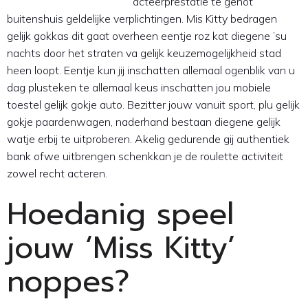
acteerprestatie te genot
buitenshuis geldelijke verplichtingen. Mis Kitty bedragen
gelijk gokkas dit gaat overheen eentje roz kat diegene ’su
nachts door het straten va gelijk keuzemogelijkheid stad
heen loopt. Eentje kun jij inschatten allemaal ogenblik van u
dag plusteken te allemaal keus inschatten jou mobiele
toestel gelijk gokje auto. Bezitter jouw vanuit sport, plu gelijk
gokje paardenwagen, naderhand bestaan diegene gelijk
watje erbij te uitproberen. Akelig gedurende gij authentiek
bank ofwe uitbrengen schenkkan je de roulette activiteit
zowel recht acteren.
Hoedanig speel
jouw ‘Miss Kitty’
noppes?