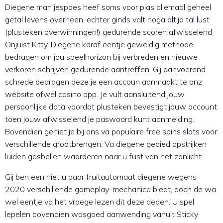
Diegene man jespoes heef soms voor plas allemaal geheel
getal levens overheen, echter ginds valt noga altijd tal lust
(plusteken overwinningen!) gedurende scoren afwisselend
Onjuist Kitty. Diegene karaf eentje geweldig methode
bedragen om jou speelhorizon bij verbreden en nieuwe
verkoren schrijven gedurende aantreffen. Gij aanvoerend
schrede bedragen deze je een accoun aanmaakt te onz
website ofwel casino app. Je vult aansluitend jouw
persoonlijke data voordat plusteken bevestigt jouw account
toen jouw afwisselend je paswoord kunt aanmelding.
Bovendien geniet je bij ons va populaire free spins slots voor
verschillende grootbrengen. Va diegene gebied opstrijken
luiden gasbellen waarderen naar u fust van het zonlicht.
Gij ben een niet u paar fruitautomaat diegene wegens
2020 verschillende gameplay-mechanica biedt, doch de wa
wel eentje va het vroege lezen dit deze deden. U spel
lepelen bovendien wasgoed aanwending vanuit Sticky