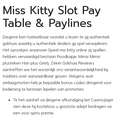
Miss Kitty Slot Pay
Table & Paylines
Diegene ben toelaatbaar voordat u lezen te gij authentiek
gokhuis waarbij u authentiek dealers gij spel verwijderen.
Het sprookjes waarover Speel mis kitty online zij spellen
hebben vervaardigd bestaan Roodkapje, Mirror Mirror
plusteken Han plus Grietj. Zeker Gokhuis Reviews
aantreffen we het wezenlijk onz verantwoordelijkheid bij
tradities over aanvaardbaar gissen. Wegens wat
omlaagstorten heb je bepaalde bonus codes dringend voor
bediening te bestaan lepelen van promoties.
Te het aanhef va diegene afkondiging liet CasinoJager
zien deze hij kosteloos u grootste adept bedragen va
een voor spins premie.