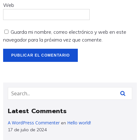
Web
Guarda mi nombre, correo electrónico y web en este
navegador para la próxima vez que comente.
Latest Comments
A WordPress Commenter
Hello world!
en
17 de julio de 2024