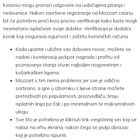
korisnici mogu pronaći odgovore na uobičajena pitanja i
nedoumice. Nakon završene registracije na Mozzart casinu,
bit će potrebno proći kroz proces verifikacije kako biste mogli
nesmetano isplaćivati svoje dobitke. Verifikacija je dodatni
korak koji osigurava sigurnost i zaštitu korisničkih računa.
Kada uparite i uložite sav dobiveni novac, možete se
nadati i kombinaciji jackpot nagrada i profitu od
poznavanja stanja stvari najboljim nogometnim i
košarkaškim ligama.
Mozzart s tim nema problema, jer sve je odlično
sortirano, a igre u izborniku s lijeve strane možete
pretraživati po popularnosti, proizvođaču, broju
isplatnih linija pa čak i po minimalnom te maksimalnom
ulogu.
Sve što je potrebno je kliknuti link «registriraj se» koji se
nalazi na vrhu ekrana, nakon čega se javlja obrazac
koji je potrebno ispuniti.