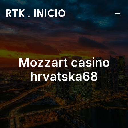
RTK . INICIO
Mozzart casino
hrvatska68