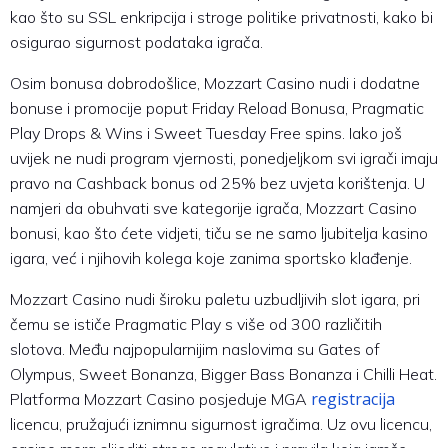
kao što su SSL enkripcija i stroge politike privatnosti, kako bi
osigurao sigurnost podataka igrača.
Osim bonusa dobrodošlice, Mozzart Casino nudi i dodatne
bonuse i promocije poput Friday Reload Bonusa, Pragmatic
Play Drops & Wins i Sweet Tuesday Free spins. Iako još
uvijek ne nudi program vjernosti, ponedjeljkom svi igrači imaju
pravo na Cashback bonus od 25% bez uvjeta korištenja. U
namjeri da obuhvati sve kategorije igrača, Mozzart Casino
bonusi, kao što ćete vidjeti, tiču se ne samo ljubitelja kasino
igara, već i njihovih kolega koje zanima sportsko klađenje.
Mozzart Casino nudi široku paletu uzbudljivih slot igara, pri
čemu se ističe Pragmatic Play s više od 300 različitih
slotova. Među najpopularnijim naslovima su Gates of
Olympus, Sweet Bonanza, Bigger Bass Bonanza i Chilli Heat.
registracija
Platforma Mozzart Casino posjeduje MGA
licencu, pružajući iznimnu sigurnost igračima. Uz ovu licencu,