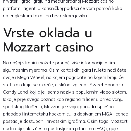
hrvatski igrači igraju na međunarodnoj Mozzart casino
platformi, agenti u korisničkoj podršci će vam pomoći kako
na engleskom tako i na hrvatskom jeziku.
Vrste oklada u
Mozzart casino
Na našoj stranici možete pronaći više informacija o tim
sigurnosnim mjerama. Osim kartaških igara i ruleta naći ćete
ovdje i Mega Wheel, na kojem pogađate na kojem broju će
stati kolo koje se okreće, a slično izgleda i Sweet Bonanza
Candy Land, koji dijeli samo naziv s popularnim video slotom.
Iako je prije svega poznat kao regionalni lider u priređivanju
sportskog klađenja, Mozzart je svojoj ponudi uspješno
pridodao i internetsku kockarnicu, a dobivanjem MGA licence
postao je dostupan i hrvatskim igračima. Osim toga, Mozzart
nudi i odjeljak s često postavljanim pitanjima (FAQ), gdje