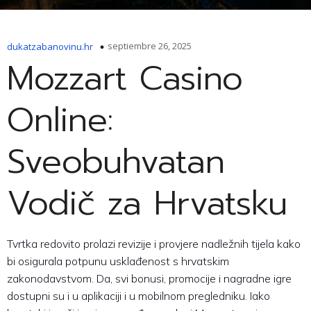
septiembre 26, 2025
dukatzabanovinu.hr
Mozzart Casino
Online:
Sveobuhvatan
Vodič za Hrvatsku
Tvrtka redovito prolazi revizije i provjere nadležnih tijela kako
bi osigurala potpunu usklađenost s hrvatskim
zakonodavstvom. Da, svi bonusi, promocije i nagradne igre
dostupni su i u aplikaciji i u mobilnom pregledniku. Iako