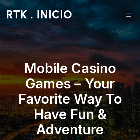
RTK . INICIO
Mobile Casino
Games – Your
Favorite Way To
Have Fun &
Adventure