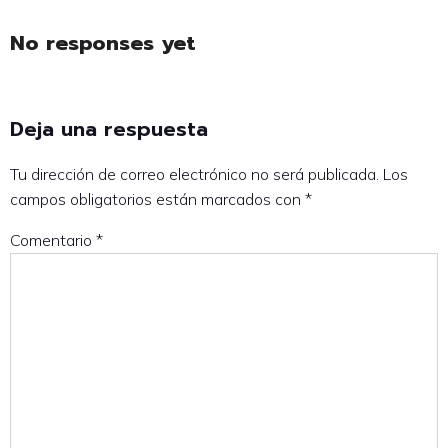
No responses yet
Deja una respuesta
Tu dirección de correo electrónico no será publicada.
Los
campos obligatorios están marcados con
*
Comentario
*