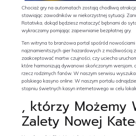
Chociaż gry na automatach zostają chodliwą atrakcj
stawiając zawodników w niekorzystnej sytuacji. Z
Rotativka, dokąd będziesz mataczyć bębnami do syta
wykraczamy pomijając zapewnianie bezpłatnej gry.
Ten witryna to branżowa portal spośród nowościami 
najznamienitszych gier hazardowych z możliwością z
zaakceptować martw czujności, czy uciecha uruchom
które harmonizują dywanowi skończonym wersjom, do
rzecz rodzimych fanów. W naszym serwisu wyszukasz
polskiego kasyno online. W naszym portalu odnajdzi
stopniu świetnych kasyn internetowego w celu loka
, którzy Możemy W
Zalety Nowej Kate