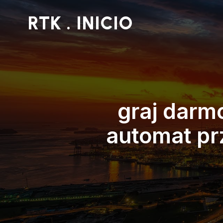
RTK . INICIO
graj darmo
automat p