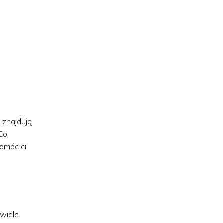
 znajdują
 Co
pomóc ci
 wiele