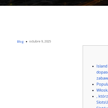
octubre 9, 2025
Blog
Island
dopas
zabaw
Popul
Włosk
, któ
SlotsU