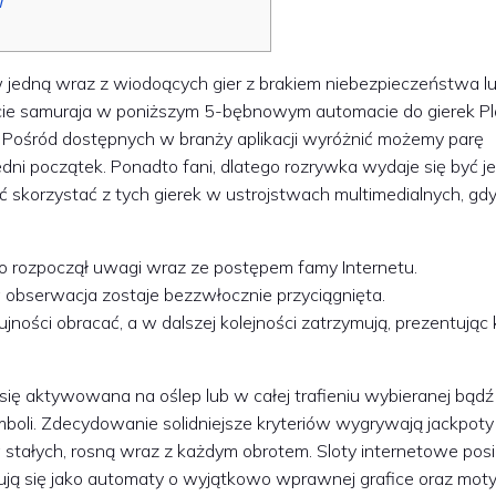
w
jedną wraz z wiodoących gier z brakiem niebezpieczeństwa l
iście samuraja w poniższym 5-bębnowym automacie do gierek P
. Pośród dostępnych w branży aplikacji wyróżnić możemy parę
ni początek. Ponadto fani, dlatego rozrywka wydaje się być j
skorzystać z tych gierek w ustrojstwach multimedialnych, gdy 
 rozpoczął uwagi wraz ze postępem famy Internetu.
 obserwacja zostaje bezzwłocznie przyciągnięta.
ności obracać, a w dalszej kolejności zatrzymują, prezentując
się aktywowana na oślep lub w całej trafieniu wybieranej bądź
mboli. Zdecydowanie solidniejsze kryteriów wygrywają jackpoty
 stałych, rosną wraz z każdym obrotem. Sloty internetowe pos
ją się jako automaty o wyjątkowo wprawnej grafice oraz mot