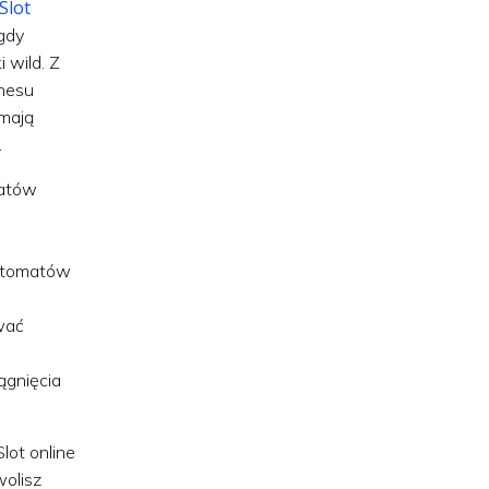
Slot
gdy
 wild. Z
znesu
 mają
.
matów
automatów
wać
ągnięcia
wolisz