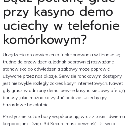
przy kasyno demo
uciechy w telefonie
komórkowym?
Urządzenia do odwiedzenia funkcjonowania w finanse są
trudne do przewidzenia, jednak poprawniej rozważane
stanowisko do odwiedzenia zabawy może poprawić
używane przez nas okazje. Serwisie randkowym dostępny
jest niezwykle rozległy zakres kasyn internetowych. Nawet
gdy grasz w odmiany demo, pewne kasyna sieciowy oferują
bonusy, jakie można korzystać podczas uciechy gry
hazardowe bezpłatnie.
Praktycznie każde bazy współpracują wraz z takimi dwiema
korporacjami. Dzięki 3d Secure masz pewność, iż Twoja