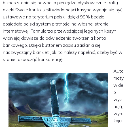
biznes stanie się pewna, a pieniądze błyskawicznie trafią
dzięki Swoje konto. Jeśli wiadomości kasyno wydaje się być
ustawowe na terytorium polski, dzięki 99% będzie
posiadało polski system płatności na własnej stronie
internetowej. Formularza przeważającej legalnych kasyn
widnieją klawisze do odwiedzenia tworzenia konta
bankowego. Dzięki buttonem zapisu zasłania się
nadzwyczajny blankiet, jaki to należy napełnić, ażeby być w
stanie rozpocząć konkurencję.
Auto
maty
wide
o
wyz
nają,
wyra
żają