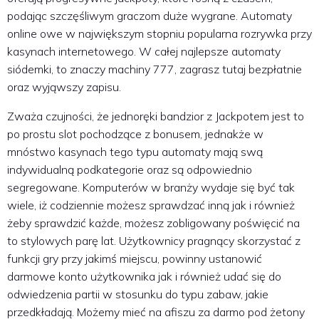
podając szczęśliwym graczom duże wygrane. Automaty
online owe w największym stopniu popularna rozrywka przy
kasynach internetowego. W całej najlepsze automaty
siódemki, to znaczy machiny 777, zagrasz tutaj bezpłatnie
oraz wyjąwszy zapisu.
Zważa czujności, że jednoręki bandzior z Jackpotem jest to
po prostu slot pochodzące z bonusem, jednakże w
mnóstwo kasynach tego typu automaty mają swą
indywidualną podkategorie oraz są odpowiednio
segregowane. Komputerów w branży wydaje się być tak
wiele, iż codziennie możesz sprawdzać inną jak i również
żeby sprawdzić każde, możesz zobligowany poświęcić na
to stylowych parę lat. Użytkownicy pragnący skorzystać z
funkcji gry przy jakimś miejscu, powinny ustanowić
darmowe konto użytkownika jak i również udać się do
odwiedzenia partii w stosunku do typu zabaw, jakie
przedkładają. Możemy mieć na afiszu za darmo pod żetony