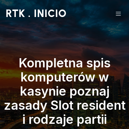
RTK . INICIO
Kompletna spis
komputerów w
kasynie poznaj
zasady Slot resident
i rodzaje partii