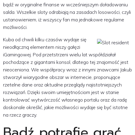
bądź w oryginalne finanse w wcześniejszym doładowaniu
salda. Wszelkie sloty odrabiają na zasadach losowości, czyli
ustanowieniem, iż wszyscy fan ma jednakowe regularne
możliwości.
Kuba od chwili kilku czasów wydaje się
nieodłączną elementem niszy gałęzi
iGamingowej. Pod przetstrzeni wielu lat współdziałał
pochodzące z gigantami konsol, dlatego tej znajomość jest
nieoceniona. We współpracy wraz z innymi znawcami Jakub
stworzył wiarygodne obszar w internecie, proponujące
rzetelne dane oraz aktualne przeglądy najistotniejszych
rozwiązań. Dzięki swoim umiejętnościom jest w stanie
kontrolować wytwórczość własnego portalu oraz da radę
doskonale określić, jakie możliwości wydaje się być istotne
na rzecz graczy.
Bądź potrafię grać