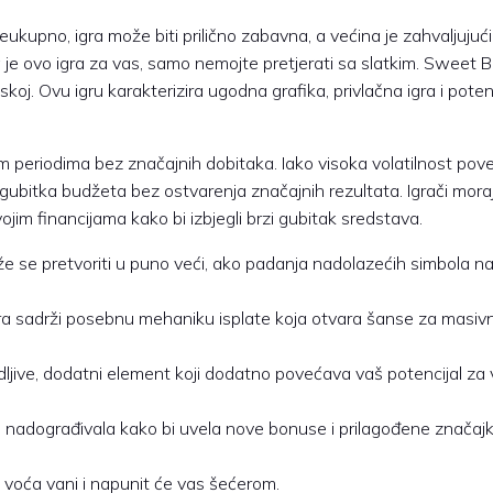
kupno, igra može biti prilično zabavna, a većina je zahvaljujuć
a je ovo igra za vas, samo nemojte pretjerati sa slatkim. Sweet 
skoj. Ovu igru karakterizira ugodna grafika, privlačna igra i poten
žim periodima bez značajnih dobitaka. Iako visoka volatilnost po
 gubitka budžeta bez ostvarenja značajnih rezultata. Igrači moraj
ojim financijama kako bi izbjegli brzi gubitak sredstava.
ože se pretvoriti u puno veći, ako padanja nadolazećih simbola na
 igra sadrži posebnu mehaniku isplate koja otvara šanse za masiv
jive, dodatni element koji dodatno povećava vaš potencijal za 
 nadograđivala kako bi uvela nove bonuse i prilagođene značaj
 i voća vani i napunit će vas šećerom.