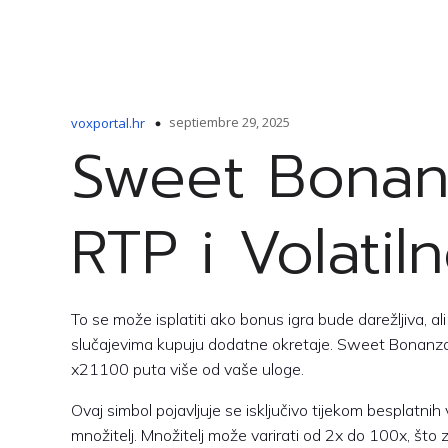
septiembre 29, 2025
voxportal.hr
Sweet Bonan
RTP i Volatil
To se može isplatiti ako bonus igra bude darežljiva, ali
slučajevima kupuju dodatne okretaje. Sweet Bonanza sl
x21100 puta više od vaše uloge.
Ovaj simbol pojavljuje se isključivo tijekom besplatnih
množitelj. Množitelj može varirati od 2x do 100x, što 