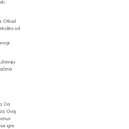
nih
a. Otkad
ekoliko od
mnogi
kušavaju
gračima
a. Da
nza. Ovaj
 bonus
ve igre.