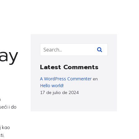
ay
Latest Comments
A WordPress Commenter
en
Hello world!
17 de julio de 2024
m
eći i do
j kao
ti,