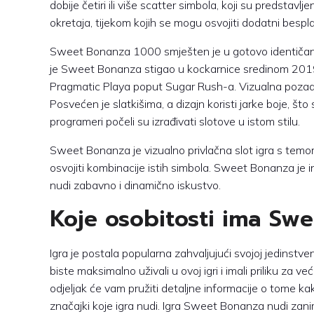
dobije četiri ili više scatter simbola, koji su predstavlj
okretaja, tijekom kojih se mogu osvojiti dodatni besplat
Sweet Bonanza 1000 smješten je u gotovo identičan sv
je Sweet Bonanza stigao u kockarnice sredinom 2019., 
Pragmatic Playa poput Sugar Rush-a. Vizualna pozadina
Posvećen je slatkišima, a dizajn koristi jarke boje, š
programeri počeli su izrađivati slotove u istom stilu.
Sweet Bonanza je vizualno privlačna slot igra s temom
osvojiti kombinacije istih simbola. Sweet Bonanza je in
nudi zabavno i dinamično iskustvo.
Koje osobitosti ima Sw
Igra je postala popularna zahvaljujući svojoj jedinstve
biste maksimalno uživali u ovoj igri i imali priliku za
odjeljak će vam pružiti detaljne informacije o tome 
značajki koje igra nudi. Igra Sweet Bonanza nudi zan