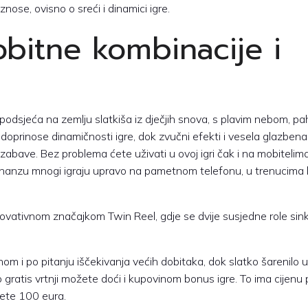
znose, ovisno o sreći i dinamici igre.
bitne kombinacije i
podsjeća na zemlju slatkiša iz dječjih snova, s plavim nebom, pa
 doprinose dinamičnosti igre, dok zvučni efekti i vesela glazben
zabave. Bez problema ćete uživati u ovoj igri čak i na mobitelim
anzu mnogi igraju upravo na pametnom telefonu, u trenucima 
ovativnom značajkom Twin Reel, gdje se dvije susjedne role sink
čnom i po pitanju iščekivanja većih dobitaka, dok slatko šarenilo 
ratis vrtnji možete doći i kupovinom bonus igre. To ima cijenu
 ćete 100 eura.