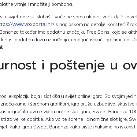
platne vrtnje i množitelji bombona.
ti svijet gdje su slatkiši i voće ne samo ukusni, već i ključ za vel
ttps://www.voxportal.hr/
s naglaskom na detalje, koristeći širo
et Bonanza također ima dodatnu značajku Free Spins, koja se akti
a donosi dodatnu dozu uzbuđenja, omogućavajući igračima da uži
k.
urnost i poštenje u ov
 eksploziju boja i slatkiša u svijet online igara. Sa svojim jedi
značajkama i šarenom grafikom, igra pruža uzbudljivo iskustvo i
kusni igrač ili novi u svijetu online slot igara, Sweet Bonanza 1
ti za velike dobitke. Ako volite šarene i dinamične slot igre, S
mjeti kako igrati Sweet Bonanza kako biste maksimalno iskoristil