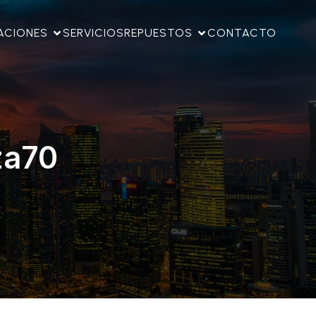
ACIONES
SERVICIOS
REPUESTOS
CONTACTO
za70