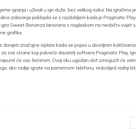
eme igranja i uživali u igri duže, bez velikog rizika. Na igračima j
a. Godina izdavanja poklopila se s razdobljem kada je Pragmatic Pla
lot igra Sweet Bonanza lansirana s naglaskom na neobični svijet sl
vne grafike.
 donijeti značajne isplate kada se pojavi u dovoljnim količinam
a sve strane koji pokreće davatelj softvera Pragmatic Play. Igr
i i napunit će vas šećerom. Ovaj oku ugodan slot omogućit će vam
oga, ako radije igrate na pametnom telefonu, redoslijed radnji bit 