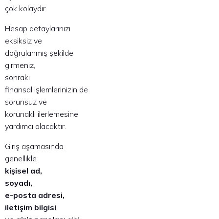
çok kolaydır.
Hesap detaylarınızı
eksiksiz ve
doğrulanmış şekilde
girmeniz,
sonraki
finansal işlemlerinizin de
sorunsuz ve
korunaklı ilerlemesine
yardımcı olacaktır.
Giriş aşamasında
genellikle
kişisel ad,
soyadı,
e-posta adresi,
iletişim bilgisi