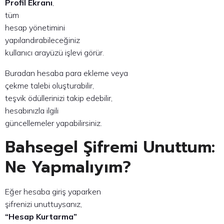
Profil Ekranı
,
tüm
hesap yönetimini
yapılandırabileceğiniz
kullanıcı arayüzü işlevi görür.
Buradan hesaba para ekleme veya
çekme talebi oluşturabilir,
teşvik ödüllerinizi takip edebilir,
hesabınızla ilgili
güncellemeler yapabilirsiniz.
Bahsegel Şifremi Unuttum:
Ne Yapmalıyım?
Eğer hesaba giriş yaparken
şifrenizi unuttuysanız,
“Hesap Kurtarma”