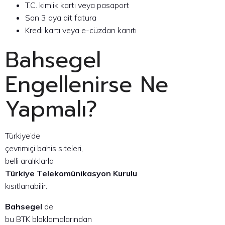
T.C. kimlik kartı veya pasaport
Son 3 aya ait fatura
Kredi kartı veya e-cüzdan kanıtı
Bahsegel
Engellenirse Ne
Yapmalı?
Türkiye’de
çevrimiçi bahis siteleri,
belli aralıklarla
Türkiye Telekomünikasyon Kurulu
kısıtlanabilir.
Bahsegel
de
bu BTK bloklamalarından