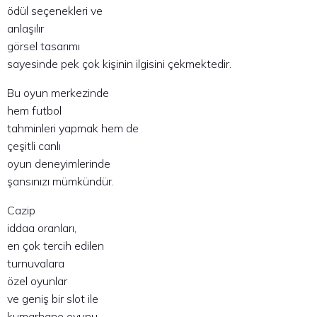
ödül seçenekleri ve
anlaşılır
görsel tasarımı
sayesinde pek çok kişinin ilgisini çekmektedir.
Bu oyun merkezinde
hem futbol
tahminleri yapmak hem de
çeşitli canlı
oyun deneyimlerinde
şansınızı mümkündür.
Cazip
iddaa oranları,
en çok tercih edilen
turnuvalara
özel oyunlar
ve geniş bir slot ile
kumarhane oyunu