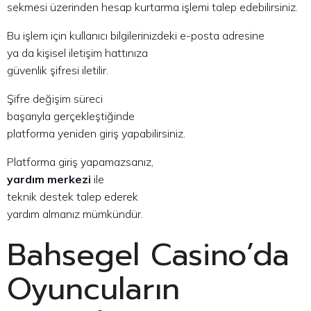
sekmesi üzerinden hesap kurtarma işlemi talep edebilirsiniz.
Bu işlem için kullanıcı bilgilerinizdeki e-posta adresine
ya da kişisel iletişim hattınıza
güvenlik şifresi iletilir.
Şifre değişim süreci
başarıyla gerçekleştiğinde
platforma yeniden giriş yapabilirsiniz.
Platforma giriş yapamazsanız,
yardım merkezi
ile
teknik destek talep ederek
yardım almanız mümkündür.
Bahsegel Casino’da
Oyuncuların