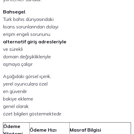
Bahsegel
,
Türk bahis dünyasındaki
lisans sorunlarından dolayı
erişim engeli sorununu
alternatif giriş adresleriyle
ve sürekli
domain değişiklikleriyle
aşmaya çalışır.
Aşağıdaki görsel içerik,
yerel oyunculara özel
en güvenilir
bakiye ekleme
genel olarak
özet bilgileri göstermektedir.
Ödeme
Ödeme Hızı
Masraf Bilgisi
Yöntemi