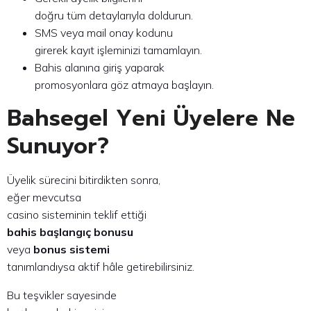
doğru tüm detaylarıyla doldurun.
SMS veya mail onay kodunu
girerek kayıt işleminizi tamamlayın.
Bahis alanına giriş yaparak
promosyonlara göz atmaya başlayın.
Bahsegel Yeni Üyelere Ne
Sunuyor?
Üyelik sürecini bitirdikten sonra,
eğer mevcutsa
casino sisteminin teklif ettiği
bahis başlangıç bonusu
veya
bonus sistemi
tanımlandıysa aktif hâle getirebilirsiniz.
Bu teşvikler sayesinde