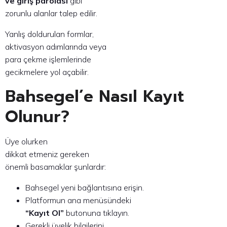
ve giriş parolası
gibi
zorunlu alanlar talep edilir.
Yanlış doldurulan formlar,
aktivasyon adımlarında veya
para çekme işlemlerinde
gecikmelere yol açabilir.
Bahsegel’e Nasıl Kayıt
Olunur?
Üye olurken
dikkat etmeniz gereken
önemli basamaklar şunlardır:
Bahsegel yeni bağlantısına erişin.
Platformun ana menüsündeki
“Kayıt Ol”
butonuna tıklayın.
Gerekli üyelik bilgilerini