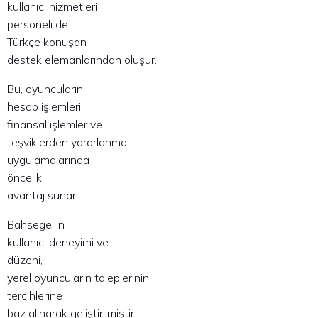
kullanıcı hizmetleri
personeli de
Türkçe konuşan
destek elemanlarından oluşur.
Bu, oyuncuların
hesap işlemleri,
finansal işlemler ve
teşviklerden yararlanma
uygulamalarında
öncelikli
avantaj sunar.
Bahsegel’in
kullanıcı deneyimi ve
düzeni,
yerel oyuncuların taleplerinin
tercihlerine
baz alınarak geliştirilmiştir.