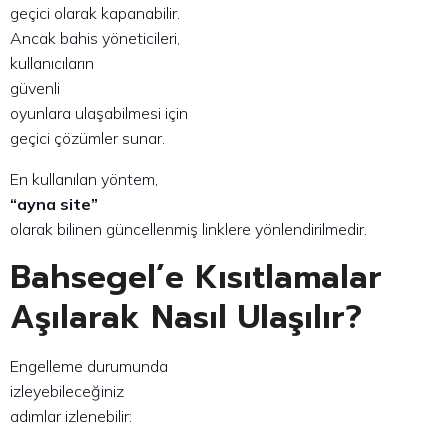
geçici olarak kapanabilir.
Ancak bahis yöneticileri,
kullanıcıların
güvenli
oyunlara ulaşabilmesi için
geçici çözümler sunar.
En kullanılan yöntem,
“ayna site”
olarak bilinen güncellenmiş linklere yönlendirilmedir.
Bahsegel’e Kısıtlamalar
Aşılarak Nasıl Ulaşılır?
Engelleme durumunda
izleyebileceğiniz
adımlar izlenebilir: