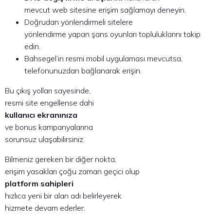
mevcut web sitesine erişim sağlamayı deneyin.
Doğrudan yönlendirmeli sitelere
yönlendirme yapan şans oyunları topluluklarını takip
edin.
Bahsegel’in resmi mobil uygulaması mevcutsa,
telefonunuzdan bağlanarak erişin.
Bu çıkış yolları sayesinde,
resmi site engellense dahi
kullanıcı ekranınıza
ve bonus kampanyalarına
sorunsuz ulaşabilirsiniz.
Bilmeniz gereken bir diğer nokta,
erişim yasakları çoğu zaman geçici olup
platform sahipleri
hızlıca yeni bir alan adı belirleyerek
hizmete devam ederler.