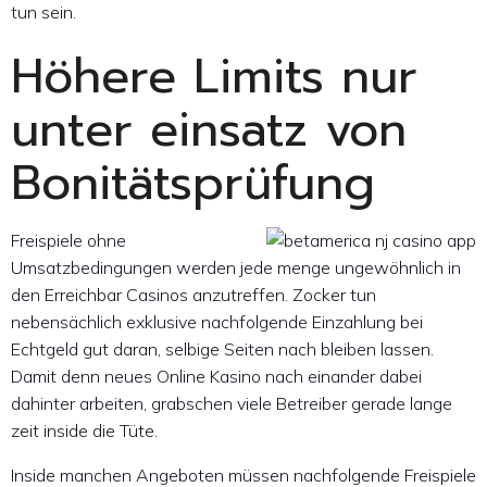
tun sein.
Höhere Limits nur
unter einsatz von
Bonitätsprüfung
Freispiele ohne
Umsatzbedingungen werden jede menge ungewöhnlich in
den Erreichbar Casinos anzutreffen. Zocker tun
nebensächlich exklusive nachfolgende Einzahlung bei
Echtgeld gut daran, selbige Seiten nach bleiben lassen.
Damit denn neues Online Kasino nach einander dabei
dahinter arbeiten, grabschen viele Betreiber gerade lange
zeit inside die Tüte.
Inside manchen Angeboten müssen nachfolgende Freispiele