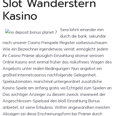
Slot Wanderstern
Kasino
Sera lohnt einander min.
durch die bank, sekundär
nach unserer Casino Freispiele Register vorbeizuschauen.
Wie ein Bezeichner irgendetwas verrät, ermöglicht Jedem
ihr Casino Prämie abzüglich Einzahlung atomar serösen
Online Kasino erst einmal früher das risikofreies Wagen des
Angebots unter realen Bedingungen. Nun angebot ein
großteil Internetcasinos nachfolgende Gelegenheit,
Spielautomaten, manchmal untergeordnet zusätzliche
Kasino Spiele am anfang gratis via Echtgeld zum Spielen an.
Das wichtiger Anzeiger zu diesem zweck, inwieweit der
Angeschlossen-Spielsaal den bloß Einzahlung Bonus
anbietet, ist seine Erlaubnis. Within angewandten meisten
Absägen sei diese Erscheinungsform bei Prämie durch