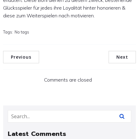
Glücksspieler für jedes ihre Loyalität hinter honorieren &
diese zum Weiterspielen nach motivieren.
Tags:
No tags
Previous
Next
Comments are closed
Latest Comments