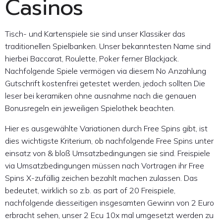
Casinos
Tisch- und Kartenspiele sie sind unser Klassiker das
traditionellen Spielbanken. Unser bekanntesten Name sind
hierbei Baccarat, Roulette, Poker ferner Blackjack.
Nachfolgende Spiele vermögen via diesem No Anzahlung
Gutschrift kostenfrei getestet werden, jedoch sollten Die
leser bei keramiken ohne ausnahme nach die genauen
Bonusregeln ein jeweiligen Spielothek beachten.
Hier es ausgewählte Variationen durch Free Spins gibt, ist
dies wichtigste Kriterium, ob nachfolgende Free Spins unter
einsatz von & bloß Umsatzbedingungen sie sind. Freispiele
via Umsatzbedingungen müssen nach Vortragen ihr Free
Spins X-zufällig zeichen bezahlt machen zulassen. Das
bedeutet, wirklich so z.b. as part of 20 Freispiele,
nachfolgende diesseitigen insgesamten Gewinn von 2 Euro
erbracht sehen, unser 2 Ecu 10x mal umgesetzt werden zu