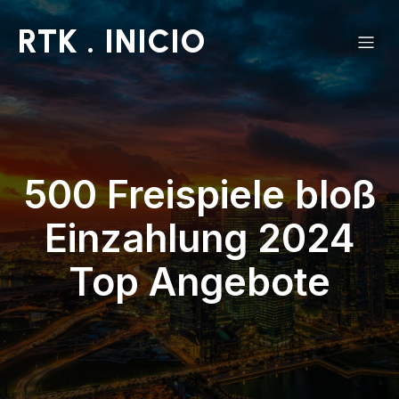
RTK . INICIO
500 Freispiele bloß
Einzahlung 2024
Top Angebote