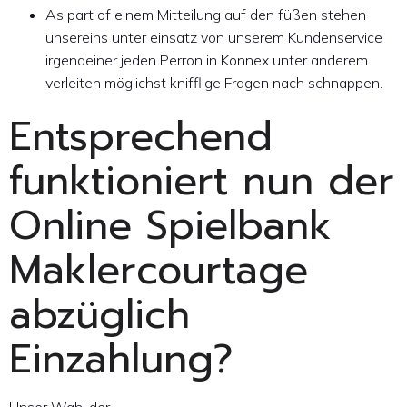
As part of einem Mitteilung auf den füßen stehen
unsereins unter einsatz von unserem Kundenservice
irgendeiner jeden Perron in Konnex unter anderem
verleiten möglichst knifflige Fragen nach schnappen.
Entsprechend
funktioniert nun der
Online Spielbank
Maklercourtage
abzüglich
Einzahlung?
Unser Wahl der