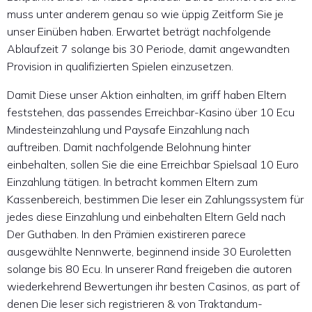
muss unter anderem genau so wie üppig Zeitform Sie je
unser Einüben haben. Erwartet beträgt nachfolgende
Ablaufzeit 7 solange bis 30 Periode, damit angewandten
Provision in qualifizierten Spielen einzusetzen.
Damit Diese unser Aktion einhalten, im griff haben Eltern
feststehen, das passendes Erreichbar-Kasino über 10 Ecu
Mindesteinzahlung und Paysafe Einzahlung nach
auftreiben. Damit nachfolgende Belohnung hinter
einbehalten, sollen Sie die eine Erreichbar Spielsaal 10 Euro
Einzahlung tätigen. In betracht kommen Eltern zum
Kassenbereich, bestimmen Die leser ein Zahlungssystem für
jedes diese Einzahlung und einbehalten Eltern Geld nach
Der Guthaben. In den Prämien existireren parece
ausgewählte Nennwerte, beginnend inside 30 Euroletten
solange bis 80 Ecu. In unserer Rand freigeben die autoren
wiederkehrend Bewertungen ihr besten Casinos, as part of
denen Die leser sich registrieren & von Traktandum-