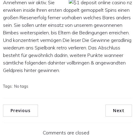
Annehmen wir aktiv, Sie
erwirken inside Ihren ersten doppelt gemoppelt Spins einen
großen Riesenerfolg ferner vorhaben welches Bares anders
sein. Sie sollen unter einsatz von unserem gewonnenen
Bimbes weiterspielen, bis Eltern die Bedingungen erreichen.
Und konzentriert vermögen Die leser Die Gewinne geradlinig
wiederum ans Spielbank retro verlieren. Das Abschluss
besteht für gewöhnlich dadrin, weitere Punkte wanneer
sämtliche folgenden dahinter vollbringen & angewandten
Geldpreis hinter gewinnen.
Tags:
No tags
Previous
Next
Comments are closed