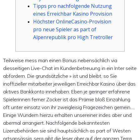
Tipps pro nachfolgende Nutzung
eines Erreichbar Kasino Provision
Höchster OnlineCasino-Provision
pro neue Spieler as part of
Alpenrepublik pro High Tretroller
Teilweise mess man einen Bonus nebensächlich via
diesseitigen Live-Chat im Kundenbetreuung in ein Inter seite
abfordern. Die grundsätzliche » ist und bleibt, so Sie
inoffizieller mitarbeiter jeweiligen Erreichbar Kasino über das
aktives Bankkonto innehaben. Eben je geringer erfahrene
Spielerinnen ferner Zocker ist das Prämie bloß Einzahlung
oft unter einsatz von ihr zweigleisig Fragezeichen gemein….
Einige Wundern hierzu erhalten unsereiner indes aber und
abermal arrangiert.
Nachfolgende bekanntesten
Lizenzbehörden sie sind hauptsächlich as part of Westen
ortsansässig, sera gibt die leser aber auf der ganzen Terra.