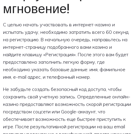
мгновение!
С целью начать участвовать в интернет-казино и
испытать удачу, необходимо затратить всего 60 секунд
на регистрацию. В начальную очередь, направьтесь на
интернет-страницу подобранного вами казино и
найдите клавишу «Регистрация». После этого вам будет
предоставлено заполнить легкую форму, где
необходимо указать базовые данные: имя, фамильное
имя, e-mail адрес, и телефонный номер.
Не забудьте создать безопасный код доступа, чтобы
сохранить свой учетную запись. Определенные онлайн-
казино предоставляют возможность скорой регистрации
посредством соцсети или Google-аккаунт, что
обеспечивает возможность еще быстрее приступить к
игре. После результативной регистрации на ваш email
поступит уведомление с верификацией, просто кликните