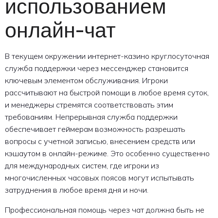
использованием
онлайн-чат
В текущем окружении интернет-казино круглосуточная
служба поддержки через мессенджер становится
ключевым элементом обслуживания. Игроки
рассчитывают на быстрой помощи в любое время суток,
и менеджеры стремятся соответствовать этим
требованиям. Непрерывная служба поддержки
обеспечивает геймерам возможность разрешать
вопросы с учетной записью, внесением средств или
кэшаутом в онлайн-режиме. Это особенно существенно
для международных систем, где игроки из
многочисленных часовых поясов могут испытывать
затруднения в любое время дня и ночи.
Профессиональная помощь через чат должна быть не