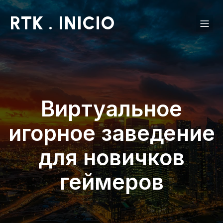
RTK . INICIO
Виртуальное
игорное заведение
для новичков
геймеров