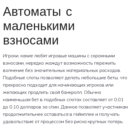
Автоматы с
маленькими
взносами
Игроки, какие любят игровые машины с скромными
взносами, нередко жаждут возможность пережить
волнение без значительных материальных расходов.
Подобные слоты позволяют делать небольшие беты, что
прекрасно подходит для начинающих игроков или
желающих продлить свой банкролл. Обычно
наименьшая бет в подобных слотах составляет от 0,01
до 0,10 долларов за спин. Данное позволяет участникам
продолжительнее оставаться в геймплее и получать
удовольствие от процессом без риска крупных потерь.