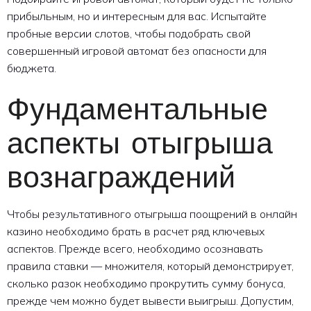
прибыльным, но и интересным для вас. Испытайте
пробные версии слотов, чтобы подобрать свой
совершенный игровой автомат без опасности для
бюджета.
Фундаментальные
аспекты отыгрыша
вознаграждений
Чтобы результативного отыгрыша поощрений в онлайн
казино необходимо брать в расчет ряд ключевых
аспектов. Прежде всего, необходимо осознавать
правила ставки — множителя, который демонстрирует,
сколько разок необходимо прокрутить сумму бонуса,
прежде чем можно будет вывести выигрыш. Допустим,