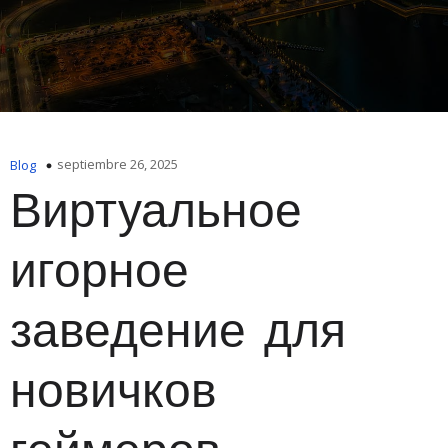
septiembre 26, 2025
Blog
Виртуальное
игорное
заведение для
новичков