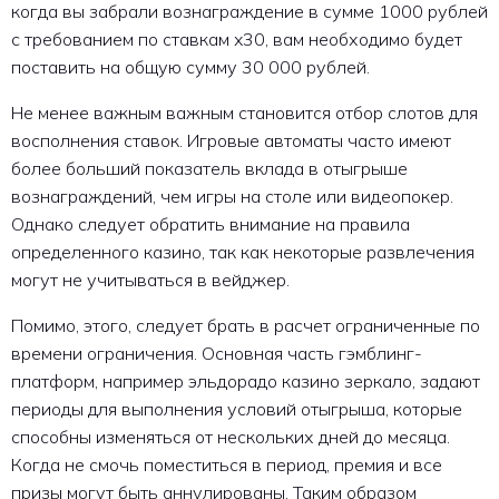
когда вы забрали вознаграждение в сумме 1000 рублей
с требованием по ставкам x30, вам необходимо будет
поставить на общую сумму 30 000 рублей.
Не менее важным важным становится отбор слотов для
восполнения ставок. Игровые автоматы часто имеют
более больший показатель вклада в отыгрыше
вознаграждений, чем игры на столе или видеопокер.
Однако следует обратить внимание на правила
определенного казино, так как некоторые развлечения
могут не учитываться в вейджер.
Помимо, этого, следует брать в расчет ограниченные по
времени ограничения. Основная часть гэмблинг-
платформ, например эльдорадо казино зеркало, задают
периоды для выполнения условий отыгрыша, которые
способны изменяться от нескольких дней до месяца.
Когда не смочь поместиться в период, премия и все
призы могут быть аннулированы. Таким образом