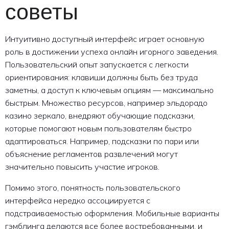
советы
Интуитивно доступный интерфейс играет основную
роль в достижении успеха онлайн игорного заведения.
Пользовательский опыт запускается с легкости
ориентирования: клавиши должны быть без труда
заметны, а доступ к ключевым опциям — максимально
быстрым. Множество ресурсов, например эльдорадо
казино зеркало, внедряют обучающие подсказки,
которые помогают новым пользователям быстро
адаптироваться. Например, подсказки по пари или
объяснение регламентов развлечений могут
значительно повысить участие игроков.
Помимо этого, понятность пользовательского
интерфейса нередко ассоциируется с
подстраиваемостью оформления. Мобильные варианты
гэмблинга делаются все более востребованными, и