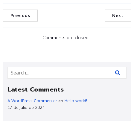
Previous
Next
Comments are closed
Latest Comments
A WordPress Commenter
Hello world!
en
17 de julio de 2024