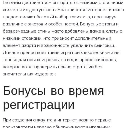
Главным достоинством аппаратов с низкими ставочками
является их доступность. Большинство интернет-казино
предоставляют богатый выбор таких игр, гарантируя
различие сюжетов и особенностей. Бонусные этапы и
безвозмездные спины часто добавлены даже в слоты с
низкими ставками, что привносит дополнительный
элемент азарта и возможность увеличить выигрыш.
Данное превращает такие игры привлекательными не
только для новых игроков, но и для профессионалов,
которые хотят проверить новые стратегии без
значительных издержек.
Бонусы во время
регистрации
При создания аккаунта в интернет-казино первые
пользователи нередко обнаруживают выгодными