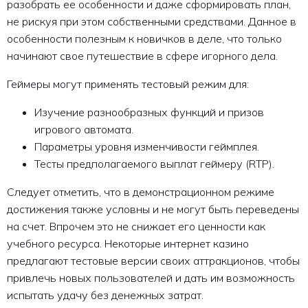
разобрать ее особенности и даже сформировать план,
не рискуя при этом собственными средствами. Данное в
особенности полезным к новичков в деле, что только
начинают свое путешествие в сфере игорного дела.
Геймеры могут применять тестовый режим для:
Изучение разнообразных функций и призов
игрового автомата.
Параметры уровня изменчивости геймплея.
Тесты предполагаемого выплат геймеру (RTP).
Следует отметить, что в демонстрационном режиме
достижения также условны и не могут быть переведены
на счет. Впрочем это не снижает его ценности как
учебного ресурса. Некоторые интернет казино
предлагают тестовые версии своих аттракционов, чтобы
привлечь новых пользователей и дать им возможность
испытать удачу без денежных затрат.