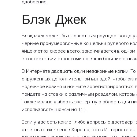
одобрение.
Блэк Джек
Блэкджек может быть азартным раундом, когда уч
черные пронумерованные кошельки рулевого коле
яйцеклетка, скорее всего, заканчивается в одно
в соответствии с шансами на ваши бывшие ставки
В Интернете двадцать один незаконные копии. То
окруженных дополнительной выгодой, чтобы актив
надежное казино и начните зарегистрироваться в
пойдете на ставки с различным разделом, которы
Также можно выбрать экспертную область для низ
использовать шансы на 1: 1.
Если у вас есть какие -либо вопросы о достовер
отчетов от их членов.Хорошо, что в Интернете ес