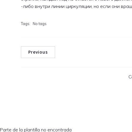
-либо внутри линии циркуляции, но если они вращ
Tags:
No tags
Previous
C
Parte de la plantilla no encontrada