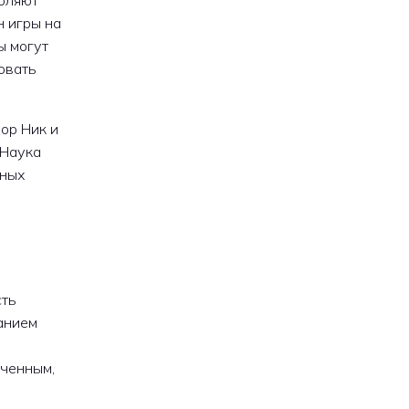
воляют
н игры на
ы могут
овать
ор Ник и
.Наука
жных
сть
ванием
ученным,