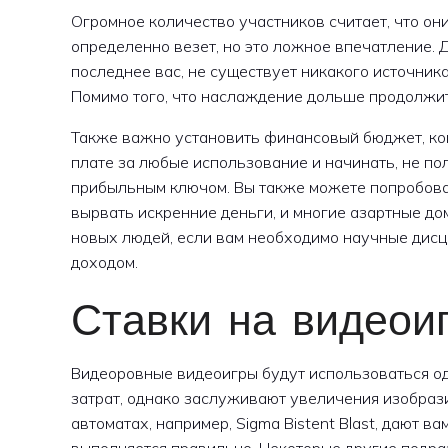
Огромное количество участников считает, что он
определенно везет, но это ложное впечатление. 
последнее вас, не существует никакого источник
Помимо того, что наслаждение дольше продолжи
Также важно установить финансовый бюджет, ког
плате за любые использование и начинать, не пол
прибыльным ключом. Вы также можете попробоват
вырвать искренние деньги, и многие азартные д
новых людей, если вам необходимо научные дисц
доходом.
Ставки на видеои
Видеоровные видеоигры будут использоваться од
затрат, однако заслуживают увеличения изобрази
автоматах, например, Sigma Bistent Blast, дают в