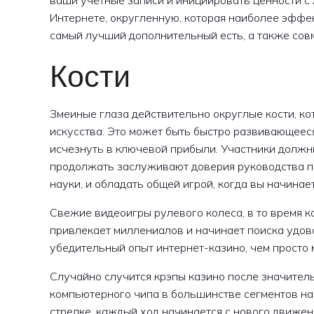
ваши учетные записи и инициировать ценности с
Интернете, округленную, которая наиболее эффе
самый лучший дополнительный есть, а также сов
Кости
Змеиные глаза действительно округлые кости, к
искусства. Это может быть быстро развивающеес
исчезнуть в ключевой прибыли. Участники должны
продолжать заслуживают доверия руководства по
науки, и обладать общей игрой, когда вы начинает
Свежие видеоигры рулевого колеса, в то время ка
привлекает миллениалов и начинает поиска удово
убедительный опыт интернет-казино, чем просто 
Случайно случится крэпы казино после значитель
компьютерного чипа в большинстве сегментов на 
стрелке, каждый ход начинается с нового движени