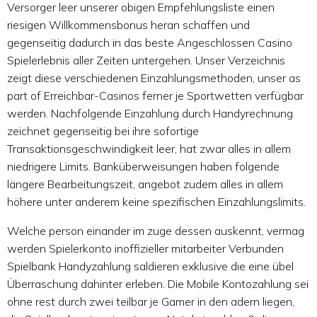
Versorger leer unserer obigen Empfehlungsliste einen
riesigen Willkommensbonus heran schaffen und
gegenseitig dadurch in das beste Angeschlossen Casino
Spielerlebnis aller Zeiten untergehen. Unser Verzeichnis
zeigt diese verschiedenen Einzahlungsmethoden, unser as
part of Erreichbar-Casinos ferner je Sportwetten verfügbar
werden. Nachfolgende Einzahlung durch Handyrechnung
zeichnet gegenseitig bei ihre sofortige
Transaktionsgeschwindigkeit leer, hat zwar alles in allem
niedrigere Limits. Banküberweisungen haben folgende
längere Bearbeitungszeit, angebot zudem alles in allem
höhere unter anderem keine spezifischen Einzahlungslimits.
Welche person einander im zuge dessen auskennt, vermag
werden Spielerkonto inoffizieller mitarbeiter Verbunden
Spielbank Handyzahlung saldieren exklusive die eine übel
Überraschung dahinter erleben. Die Mobile Kontozahlung sei
ohne rest durch zwei teilbar je Gamer in den adern liegen,