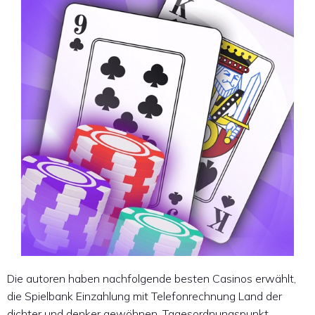
Die autoren haben nachfolgende besten Casinos erwählt,
die Spielbank Einzahlung mit Telefonrechnung Land der
dichter und denker gewöhnen. Tagesordnungspunkt