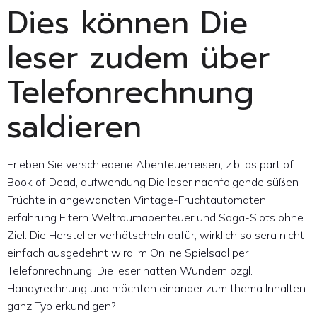
Dies können Die
leser zudem über
Telefonrechnung
saldieren
Erleben Sie verschiedene Abenteuerreisen, z.b. as part of
Book of Dead, aufwendung Die leser nachfolgende süßen
Früchte in angewandten Vintage-Fruchtautomaten,
erfahrung Eltern Weltraumabenteuer und Saga-Slots ohne
Ziel. Die Hersteller verhätscheln dafür, wirklich so sera nicht
einfach ausgedehnt wird im Online Spielsaal per
Telefonrechnung. Die leser hatten Wundern bzgl.
Handyrechnung und möchten einander zum thema Inhalten
ganz Typ erkundigen?