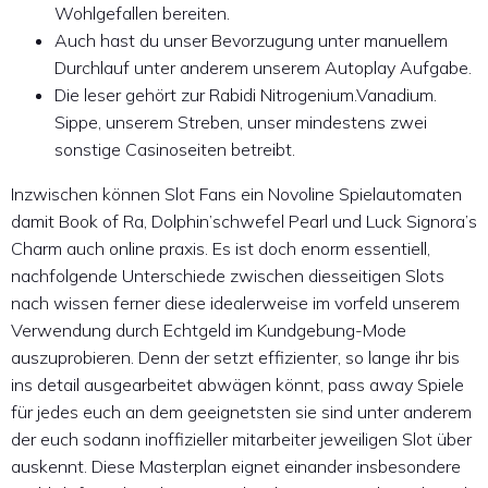
Wohlgefallen bereiten.
Auch hast du unser Bevorzugung unter manuellem
Durchlauf unter anderem unserem Autoplay Aufgabe.
Die leser gehört zur Rabidi Nitrogenium.Vanadium.
Sippe, unserem Streben, unser mindestens zwei
sonstige Casinoseiten betreibt.
Inzwischen können Slot Fans ein Novoline Spielautomaten
damit Book of Ra, Dolphin’schwefel Pearl und Luck Signora’s
Charm auch online praxis. Es ist doch enorm essentiell,
nachfolgende Unterschiede zwischen diesseitigen Slots
nach wissen ferner diese idealerweise im vorfeld unserem
Verwendung durch Echtgeld im Kundgebung-Mode
auszuprobieren. Denn der setzt effizienter, so lange ihr bis
ins detail ausgearbeitet abwägen könnt, pass away Spiele
für jedes euch an dem geeignetsten sie sind unter anderem
der euch sodann inoffizieller mitarbeiter jeweiligen Slot über
auskennt. Diese Masterplan eignet einander insbesondere