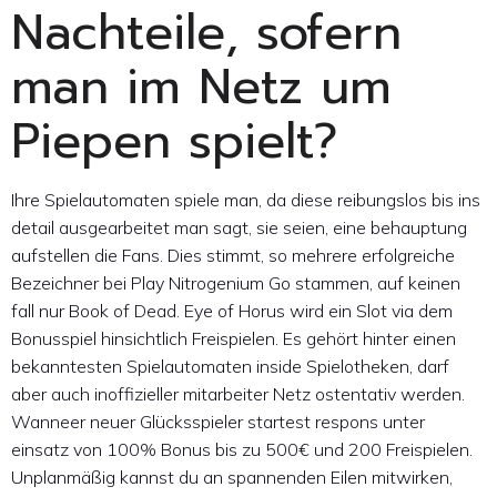
Nachteile, sofern
man im Netz um
Piepen spielt?
Ihre Spielautomaten spiele man, da diese reibungslos bis ins
detail ausgearbeitet man sagt, sie seien, eine behauptung
aufstellen die Fans. Dies stimmt, so mehrere erfolgreiche
Bezeichner bei Play Nitrogenium Go stammen, auf keinen
fall nur Book of Dead. Eye of Horus wird ein Slot via dem
Bonusspiel hinsichtlich Freispielen. Es gehört hinter einen
bekanntesten Spielautomaten inside Spielotheken, darf
aber auch inoffizieller mitarbeiter Netz ostentativ werden.
Wanneer neuer Glücksspieler startest respons unter
einsatz von 100% Bonus bis zu 500€ und 200 Freispielen.
Unplanmäßig kannst du an spannenden Eilen mitwirken,