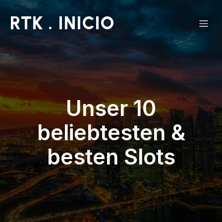
RTK . INICIO
Unser 10
beliebtesten &
besten Slots