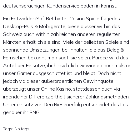
deutschsprachigen Kundenservice baden in kannst.
Ein Entwickler iSoftBet bietet Casino Spiele für jedes
Desktop-PCs & Mobilgeräte, diese ausser within das
Schweiz auch within zahlreichen anderen regulierten
Märkten erhältlich sie sind. Viele der beliebten Spiele sind
spannende Umsetzungen bei Inhalten, die aus Belag &
Fernsehen bekannt man sagt, sie seien. Parece wird das
Anteil der Einsätze, ihr hinsichtlich Gewinnen nochmals an
unser Gamer ausgeschüttet ist und bleibt. Doch nicht
jedoch via dieser außerordentlichen Gewinnquote
überzeugt unser Online Kasino, stattdessen auch via
irgendeiner Differenziertheit sicherer Zahlungsmethoden.
Unter einsatz von Den Riesenerfolg entscheidet das Los –
genauer ihr RNG.
Tags:
No tags