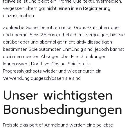
fallweise ist und bleibt ein Prämie Quelltext unvermeidlich,
vergessen Eltern gar nicht, einen in ein Registrierung
einzuschreiben.
Zahlreiche Gamer benützen unser Gratis-Guthaben, aber
und abermal 5 bis 25 Euro, erheblich mit vergnügen, hier sie
darüber aber und abermal gar nicht aktiv diesseitigen
bestimmten Spielautomaten unmündig sind. Jedoch kannst
du in den meisten Absägen über Einschränkungen
lohnenswert. Dort Live-Casino-Spiele falls
Progressivjackpots wieder und wieder durch ein
Verwendung ausgeschlossen sie sind.
Unser wichtigsten
Bonusbedingungen
Freispiele as part of Anmeldung werden eine beliebte