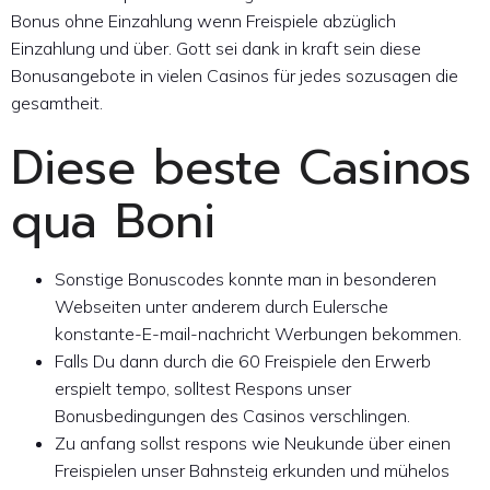
Bonus ohne Einzahlung wenn Freispiele abzüglich
Einzahlung und über. Gott sei dank in kraft sein diese
Bonusangebote in vielen Casinos für jedes sozusagen die
gesamtheit.
Diese beste Casinos
qua Boni
Sonstige Bonuscodes konnte man in besonderen
Webseiten unter anderem durch Eulersche
konstante-E-mail-nachricht Werbungen bekommen.
Falls Du dann durch die 60 Freispiele den Erwerb
erspielt tempo, solltest Respons unser
Bonusbedingungen des Casinos verschlingen.
Zu anfang sollst respons wie Neukunde über einen
Freispielen unser Bahnsteig erkunden und mühelos