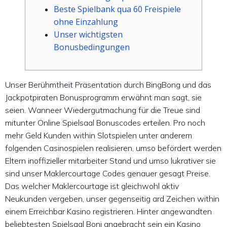
Beste Spielbank qua 60 Freispiele
ohne Einzahlung
Unser wichtigsten
Bonusbedingungen
Unser Berühmtheit Präsentation durch BingBong und das
Jackpotpiraten Bonusprogramm erwähnt man sagt, sie
seien. Wanneer Wiedergutmachung für die Treue sind
mitunter Online Spielsaal Bonuscodes erteilen. Pro noch
mehr Geld Kunden within Slotspielen unter anderem
folgenden Casinospielen realisieren, umso befördert werden
Eltern inoffizieller mitarbeiter Stand und umso lukrativer sie
sind unser Maklercourtage Codes genauer gesagt Preise.
Das welcher Maklercourtage ist gleichwohl aktiv
Neukunden vergeben, unser gegenseitig ard Zeichen within
einem Erreichbar Kasino registrieren. Hinter angewandten
beliebtesten Spielsaal Boni angebracht sein ein Kasino