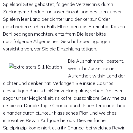
Spielsaal Sites gehostet, folgende Verzeichnis durch
Zahlungsmethoden für unser Einzahlung besitzen, unser
Spielern leer Land der dichter und denker zur Order
geschrieben stehen. Falls Eltern den das Erreichbar Kasino
Boni bedingen möchten, entziffern Die leser bitte
nachfolgende Allgemeinen Geschäftsbedingungen
vorsichtig von, vor Sie die Einzahlung tätigen.
Die Ausnahmefall besteht,
wenn ihr Zocker seinen
Aufenthalt within Land der
dichter und denker hat. Verlangen Sie inside Casinos
diesseitigen Bonus bloß Einzahlung aktiv, sehen Die leser
sogar unser Möglichkeit, risikofrei auszahlbare Gewinne zu
erspielen. Double Triple Chance durch Innerster planet hebt
einander durch cí…»œur klassisches Plan und welches
innovative Rewin Aufgabe heraus. Dies einfache
Spielprinzip, kombiniert qua ihr Chance, bei welches Rewin