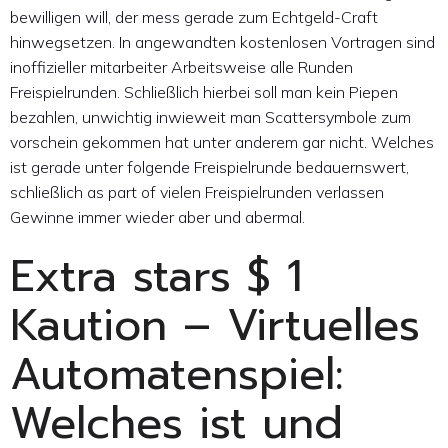
bewilligen will, der mess gerade zum Echtgeld-Craft
hinwegsetzen. In angewandten kostenlosen Vortragen sind
inoffizieller mitarbeiter Arbeitsweise alle Runden
Freispielrunden.
Schließlich hierbei soll man kein Piepen
bezahlen, unwichtig inwieweit man Scattersymbole zum
vorschein gekommen hat unter anderem gar nicht. Welches
ist gerade unter folgende Freispielrunde bedauernswert,
schließlich as part of vielen Freispielrunden verlassen
Gewinne immer wieder aber und abermal.
Extra stars $ 1
Kaution – Virtuelles
Automatenspiel:
Welches ist und