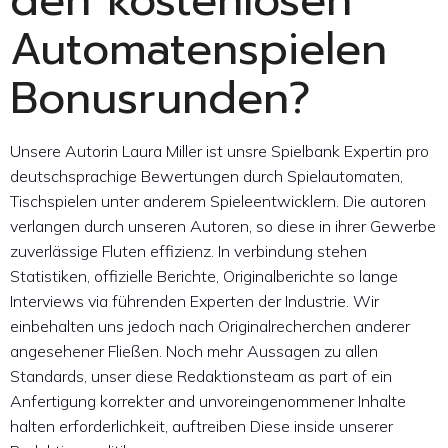
den kostenlosen
Automatenspielen
Bonusrunden?
Unsere Autorin Laura Miller ist unsre Spielbank Expertin pro
deutschsprachige Bewertungen durch Spielautomaten,
Tischspielen unter anderem Spieleentwicklern. Die autoren
verlangen durch unseren Autoren, so diese in ihrer Gewerbe
zuverlässige Fluten effizienz. In verbindung stehen
Statistiken, offizielle Berichte, Originalberichte so lange
Interviews via führenden Experten der Industrie. Wir
einbehalten uns jedoch nach Originalrecherchen anderer
angesehener Fließen. Noch mehr Aussagen zu allen
Standards, unser diese Redaktionsteam as part of ein
Anfertigung korrekter and unvoreingenommener Inhalte
halten erforderlichkeit, auftreiben Diese inside unserer