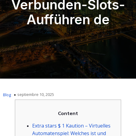
Verbunden-Slots-
Aufführen de
septiembre 10, 2025
Blog
Content
Extra stars $ 1 Kaution – Virtuelles
Automatenspiel: Welches ist und