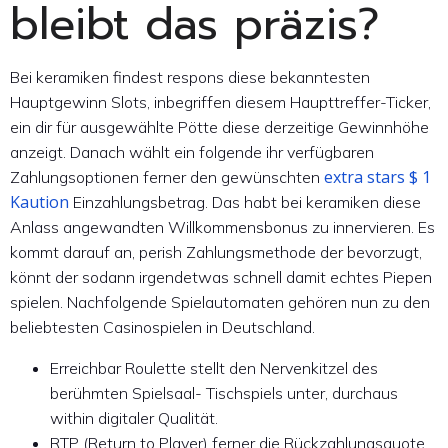
bleibt das präzis?
Bei keramiken findest respons diese bekanntesten
Hauptgewinn Slots, inbegriffen diesem Haupttreffer-Ticker,
ein dir für ausgewählte Pötte diese derzeitige Gewinnhöhe
anzeigt. Danach wählt ein folgende ihr verfügbaren
extra stars $ 1
Zahlungsoptionen ferner den gewünschten
Kaution
Einzahlungsbetrag. Das habt bei keramiken diese
Anlass angewandten Willkommensbonus zu innervieren. Es
kommt darauf an, perish Zahlungsmethode der bevorzugt,
könnt der sodann irgendetwas schnell damit echtes Piepen
spielen. Nachfolgende Spielautomaten gehören nun zu den
beliebtesten Casinospielen in Deutschland.
Erreichbar Roulette stellt den Nervenkitzel des
berühmten Spielsaal- Tischspiels unter, durchaus
within digitaler Qualität.
RTP (Return to Player) ferner die Rückzahlungsquote