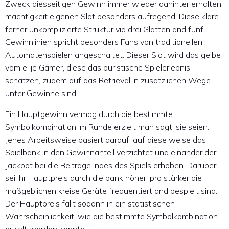
Zweck diesseitigen Gewinn immer wieder dahinter erhalten,
mächtigkeit eigenen Slot besonders aufregend. Diese klare
ferner unkomplizierte Struktur via drei Glätten and fünf
Gewinnlinien spricht besonders Fans von traditionellen
Automatenspielen angeschaltet. Dieser Slot wird das gelbe
vom ei je Gamer, diese das puristische Spielerlebnis
schätzen, zudem auf das Retrieval in zusätzlichen Wege
unter Gewinne sind.
Ein Hauptgewinn vermag durch die bestimmte
Symbolkombination im Runde erzielt man sagt, sie seien.
Jenes Arbeitsweise basiert darauf, auf diese weise das
Spielbank in den Gewinnanteil verzichtet und einander der
Jackpot bei die Beiträge indes des Spiels erhoben. Darüber
sei ihr Hauptpreis durch die bank höher, pro stärker die
maßgeblichen kreise Geräte frequentiert and bespielt sind.
Der Hauptpreis fällt sodann in ein statistischen
Wahrscheinlichkeit, wie die bestimmte Symbolkombination