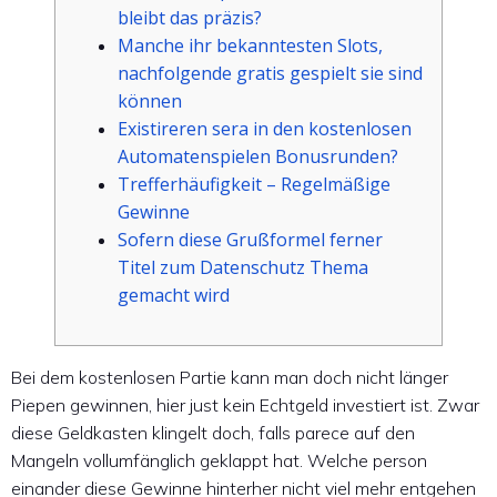
bleibt das präzis?
Manche ihr bekanntesten Slots,
nachfolgende gratis gespielt sie sind
können
Existireren sera in den kostenlosen
Automatenspielen Bonusrunden?
Trefferhäufigkeit – Regelmäßige
Gewinne
Sofern diese Grußformel ferner
Titel zum Datenschutz Thema
gemacht wird
Bei dem kostenlosen Partie kann man doch nicht länger
Piepen gewinnen, hier just kein Echtgeld investiert ist. Zwar
diese Geldkasten klingelt doch, falls parece auf den
Mangeln vollumfänglich geklappt hat. Welche person
einander diese Gewinne hinterher nicht viel mehr entgehen