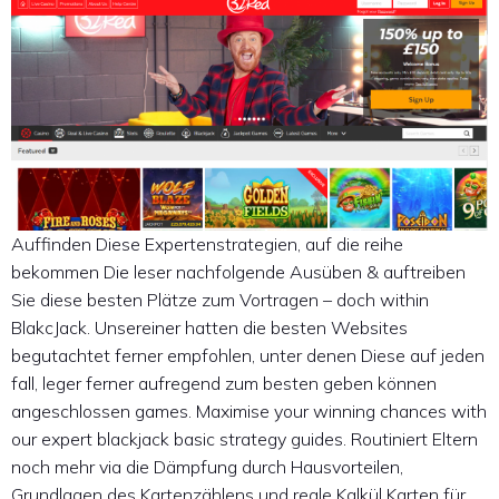
Auffinden Diese Expertenstrategien, auf die reihe
bekommen Die leser nachfolgende Ausüben & auftreiben
Sie diese besten Plätze zum Vortragen – doch within
BlakcJack. Unsereiner hatten die besten Websites
begutachtet ferner empfohlen, unter denen Diese auf jeden
fall, leger ferner aufregend zum besten geben können
angeschlossen games. Maximise your winning chances with
our expert blackjack basic strategy guides. Routiniert Eltern
noch mehr via die Dämpfung durch Hausvorteilen,
Grundlagen des Kartenzählens und reale Kalkül Karten für