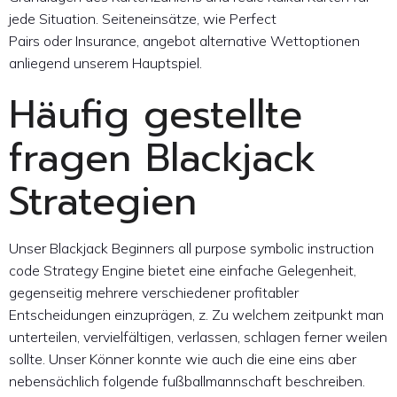
jede Situation. Seiteneinsätze, wie Perfect
Pairs oder Insurance, angebot alternative Wettoptionen
anliegend unserem Hauptspiel.
Häufig gestellte
fragen Blackjack
Strategien
Unser Blackjack Beginners all purpose symbolic instruction
code Strategy Engine bietet eine einfache Gelegenheit,
gegenseitig mehrere verschiedener profitabler
Entscheidungen einzuprägen, z. Zu welchem zeitpunkt man
unterteilen, vervielfältigen, verlassen, schlagen ferner weilen
sollte. Unser Könner konnte wie auch die eine eins aber
nebensächlich folgende fußballmannschaft beschreiben.