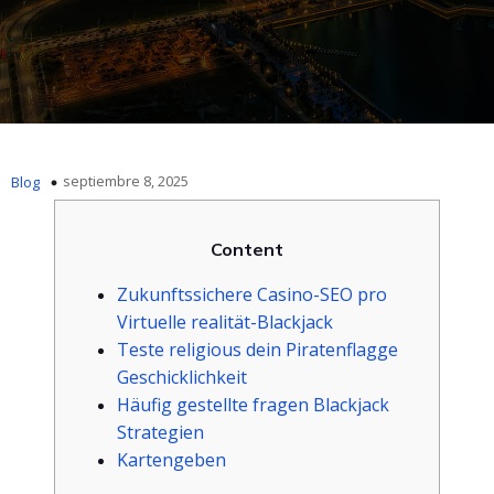
septiembre 8, 2025
Blog
Content
Zukunftssichere Casino-SEO pro
Virtuelle realität-Blackjack
Teste religious dein Piratenflagge
Geschicklichkeit
Häufig gestellte fragen Blackjack
Strategien
Kartengeben