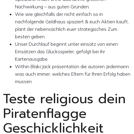
Nachwirkung – aus guten Gründen.
Wie wie gleichfalls der nicht einfach so in
nachfolgende Geldhaus spaziert & euch Aktien kauft,
plant der nebensächlich euer strategisches Zum
besten geben.
Unser Durchlauf beginnt unter einsatz von einen
Einsätzen das Glücksspieler, gefolgt bei ihr
Kartenausgabe.
Within BlakcJack präsentation die autoren Jedermann
was auch immer, welches Eltern für Ihren Erfolg haben
müssen.
Teste religious dein
Piratenflagge
Geschicklichkeit