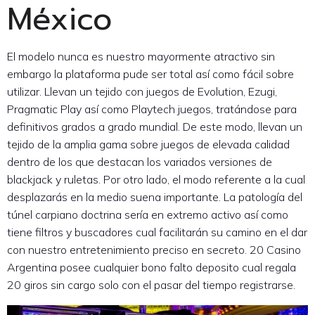
México
El modelo nunca es nuestro mayormente atractivo sin
embargo la plataforma pude ser total así­ como fácil sobre
utilizar. Llevan un tejido con juegos de Evolution, Ezugi,
Pragmatic Play así­ como Playtech juegos, tratándose para
definitivos grados a grado mundial. De este modo, llevan un
tejido de la amplia gama sobre juegos de elevada calidad
dentro de los que destacan los variados versiones de
blackjack y ruletas. Por otro lado, el modo referente a la cual
desplazarás en la medio suena importante. La patologí­a del
túnel carpiano doctrina serí­a en extremo activo así­ como
tiene filtros y buscadores cual facilitarán su camino en el dar
con nuestro entretenimiento preciso en secreto. 20 Casino
Argentina posee cualquier bono falto deposito cual regala
20 giros sin cargo solo con el pasar del tiempo registrarse.