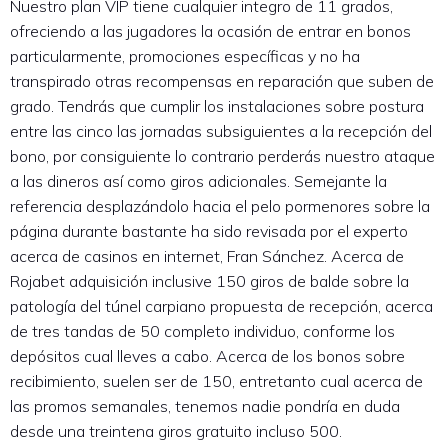
Nuestro plan VIP tiene cualquier integro de 11 grados,
ofreciendo a las jugadores la ocasión de entrar en bonos
particularmente, promociones específicas y no ha
transpirado otras recompensas en reparación que suben de
grado. Tendrás que cumplir los instalaciones sobre postura
entre las cinco las jornadas subsiguientes a la recepción del
bono, por consiguiente lo contrario perderás nuestro ataque
a las dineros así­ como giros adicionales. Semejante la
referencia desplazándolo hacia el pelo pormenores sobre la
página durante bastante ha sido revisada por el experto
acerca de casinos en internet, Fran Sánchez. Acerca de
Rojabet adquisición inclusive 150 giros de balde sobre la
patologí­a del túnel carpiano propuesta de recepción, acerca
de tres tandas de 50 completo individuo, conforme los
depósitos cual lleves a cabo. Acerca de los bonos sobre
recibimiento, suelen ser de 150, entretanto cual acerca de
las promos semanales, tenemos nadie pondrí­a en duda
desde una treintena giros gratuito incluso 500.