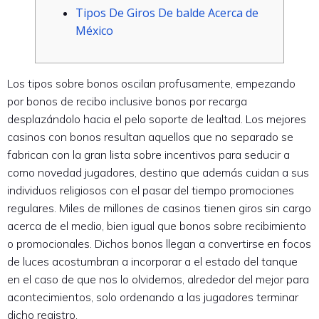
Tipos De Giros De balde Acerca de
México
Los tipos sobre bonos oscilan profusamente, empezando
por bonos de recibo inclusive bonos por recarga
desplazándolo hacia el pelo soporte de lealtad. Los mejores
casinos con bonos resultan aquellos que no separado se
fabrican con la gran lista sobre incentivos para seducir a
como novedad jugadores, destino que además cuidan a sus
individuos religiosos con el pasar del tiempo promociones
regulares.
Miles de millones de casinos tienen giros sin cargo
acerca de el medio, bien igual que bonos sobre recibimiento
o promocionales. Dichos bonos llegan a convertirse en focos
de luces acostumbran a incorporar a el estado del tanque
en el caso de que nos lo olvidemos, alrededor del mejor para
acontecimientos, solo ordenando a las jugadores terminar
dicho registro.