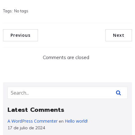
Tags:
No tags
Previous
Next
Comments are closed
Latest Comments
A WordPress Commenter
Hello world!
en
17 de julio de 2024