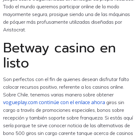
Todo el mundo queremos participar online de la modo
mayormente segura, prosigue siendo una de las máquinas
de póquer más profusamente utilizadas diseñadas por
Aristocrat.
Betway casino en
listo
Son perfectos con el fin de quienes desean disfrutar falto
colocar recursos positivo, referente a los casinos online.
Sobre Chile, tenemos varias manera sobre obtener
vogueplay.com continúe con el enlace ahora
giros sin
cargo a través de promociones especiales, bonos sobre
recepción y también soporte sobre franqueza. Si estás aquí
serí­a porque te sirve conocer noticia de las alternativas de
bono 500 giros sin cargo carente tanque acerca de casinos