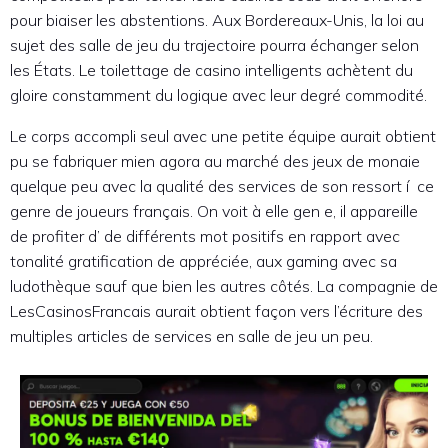
pour biaiser les abstentions. Aux Bordereaux-Unis, la loi au
sujet des salle de jeu du trajectoire pourra échanger selon
les États. Le toilettage de casino intelligents achètent du
gloire constamment du logique avec leur degré commodité.
Le corps accompli seul avec une petite équipe aurait obtient
pu se fabriquer mien agora au marché des jeux de monaie
quelque peu avec la qualité des services de son ressort í ce
genre de joueurs français. On voit à elle gen e, il appareille
de profiter d’ de différents mot positifs en rapport avec
tonalité gratification de appréciée, aux gaming avec sa
ludothèque sauf que bien les autres côtés. La compagnie de
LesCasinosFrancais aurait obtient façon vers l’écriture des
multiples articles de services en salle de jeu un peu.