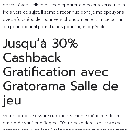
on voit éventuellement mon appareil a dessous sans aucun
frais vers ce sujet. Il semble reconnue dont je me appuyons
avec vfous épauler pour vers abandonner le chance parmi
jeu pour appareil pour thunes pour façon agréable.
Jusqu’à 30%
Cashback
Gratification avec
Gratorama Salle de
jeu
Votre contacte assure aux clients mien expérience de jeu
améliorée sauf que flegme. D’autres se déroulent visibles