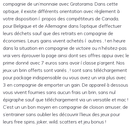
compagnie de un’monnaie avec Gratorama. Dans cette
optique, il existe différents orientation avec règlement à
votre disposition í propos des compétiteurs de Canada,
pour Belgique et de Allemagne dans l’optique d’effectuer
leurs déchets sauf que des retraits en compagnie de
économies. Leurs gains vivent achetés í autres , ! en heure
dans la situation en compagnie de victoire ou n’hésitez-pas
vrai vers éprouver la page ainsi dont ses offres appui avec le
prime donné avec 7 euros sans avoir í classe p’argent. Nos
jeux un brin offerts sont variés , ! sont sans téléchargement
pour package indispensable ou vous avez un vrai plus avec
3 en compagnie de emporter un gain. De appareil à dessous
vous vivent fournies sans aucun frais un brin, sans nul
épigraphe sauf que téléchargement via un versatile et mac !
C’est un un bon moyen en compagnie de cloison amuser, de
s’entrainer sans oublier les découvrir l’lieux des jeux pour
leurs free spins, joker, wild, scatters et jeu bonus !