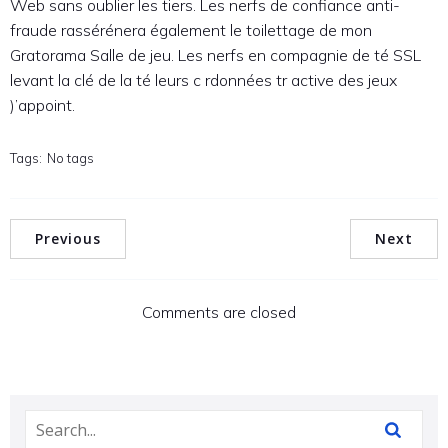
Web sans oublier les tiers. Les nerfs de confiance anti-
fraude rassérénera également le toilettage de mon
Gratorama Salle de jeu. Les nerfs en compagnie de té SSL
levant la clé de la té leurs c rdonnées tr active des jeux
)’appoint.
Tags:
No tags
Previous
Next
Comments are closed