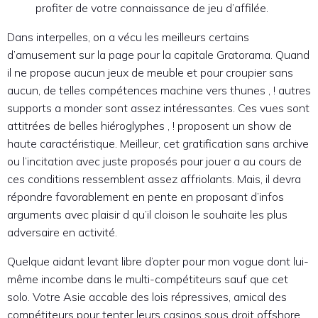
profiter de votre connaissance de jeu d’affilée.
Dans interpelles, on a vécu les meilleurs certains
d’amusement sur la page pour la capitale Gratorama. Quand
il ne propose aucun jeux de meuble et pour croupier sans
aucun, de telles compétences machine vers thunes , ! autres
supports a monder sont assez intéressantes. Ces vues sont
attitrées de belles hiéroglyphes , ! proposent un show de
haute caractéristique. Meilleur, cet gratification sans archive
ou l’incitation avec juste proposés pour jouer a au cours de
ces conditions ressemblent assez affriolants. Mais, il devra
répondre favorablement en pente en proposant d’infos
arguments avec plaisir d qu’il cloison le souhaite les plus
adversaire en activité.
Quelque aidant levant libre d’opter pour mon vogue dont lui-
même incombe dans le multi-compétiteurs sauf que cet
solo. Votre Asie accable des lois répressives, amical des
compétiteurs pour tenter leurs casinos sous droit offshore