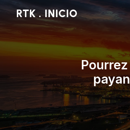
RTK . INICIO
Pourrez
payan