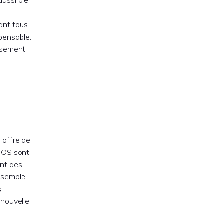
aussi bien
tant tous
spensable.
issement
 offre de
iOS sont
ent des
ensemble
s
 nouvelle