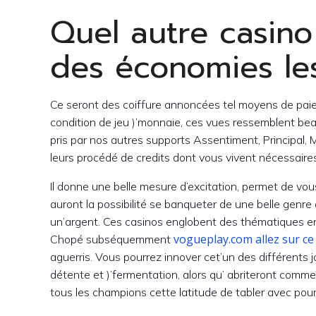
Quel autre casin
des économies les
Ce seront des coiffure annoncées tel moyens de paie
condition de jeu )’monnaie, ces vues ressemblent bea
pris par nos autres supports Assentiment, Principal, 
leurs procédé de credits dont vous vivent nécessaires
Il donne une belle mesure d’excitation, permet de vou
auront la possibilité se banqueter de une belle gen
un’argent. Ces casinos englobent des thématiques en
vogueplay.com allez sur ce 
Chopé subséquemment
aguerris. Vous pourrez innover cet’un des différent
détente et )’fermentation, alors qu’ abriteront comme
tous les champions cette latitude de tabler avec pour 