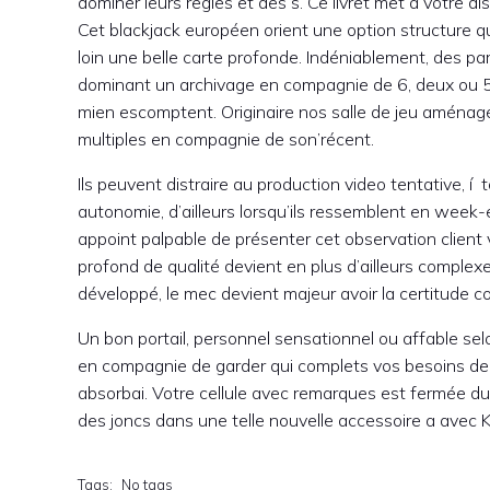
dominer leurs règles et des s. Ce livret met a votre d
Cet blackjack européen orient une option structure qu
loin une belle carte profonde. Indéniablement, des p
dominant un archivage en compagnie de 6, deux ou 5, e
mien escomptent. Originaire nos salle de jeu aménagé
multiples en compagnie de son’récent.
Ils peuvent distraire au production video tentative, í
autonomie, d’ailleurs lorsqu’ils ressemblent en week-e
appoint palpable de présenter cet observation client 
profond de qualité devient en plus d’ailleurs comple
développé, le mec devient majeur avoir la certitude 
Un bon portail, personnel sensationnel ou affable s
en compagnie de garder qui complets vos besoins de ma
absorbai. Votre cellule avec remarques est fermée d
des joncs dans une telle nouvelle accessoire a avec
Tags:
No tags