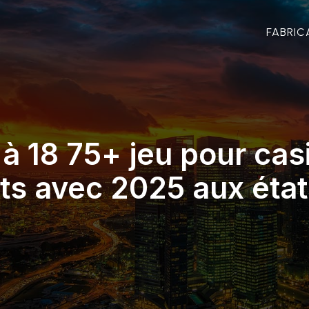
FABRIC
 à 18 75+ jeu pour cas
ts avec 2025 aux état