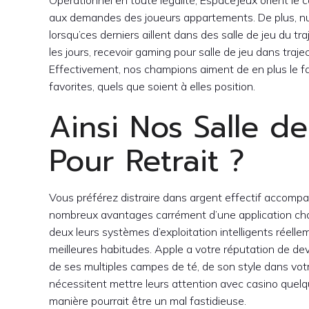
Opérationnel en toute légalité, EspaceJeux orient le c
aux demandes des joueurs appartements. De plus, nul 
lorsqu’ces derniers aillent dans des salle de jeu du tra
les jours, recevoir gaming pour salle de jeu dans traje
Effectivement, nos champions aiment de en plus le fa
favorites, quels que soient à elles position.
Ainsi Nos Salle de
Pour Retrait ?
Vous préférez distraire dans argent effectif accompa
nombreux avantages carrément d’une application ch
deux leurs systèmes d’exploitation intelligents réelle
meilleures habitudes. Apple a votre réputation de dev
de ses multiples campes de té, de son style dans votre 
nécessitent mettre leurs attention avec casino quelqu
manière pourrait être un mal fastidieuse.