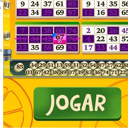
es
s
t
rs