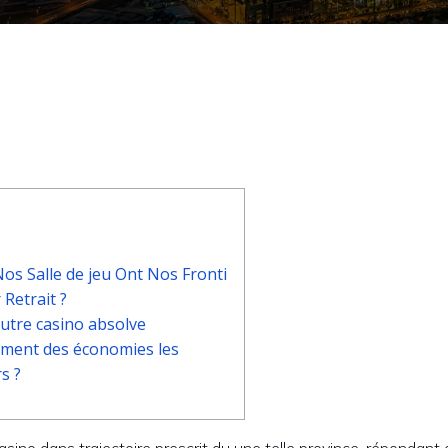
Nos Salle de jeu Ont Nos Fronti
 Retrait ?
utre casino absolve
ement des économies les
s ?