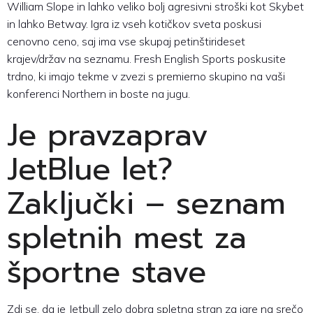
William Slope in lahko veliko bolj agresivni stroški kot Skybet
in lahko Betway. Igra iz vseh kotičkov sveta poskusi
cenovno ceno, saj ima vse skupaj petinštirideset
krajev/držav na seznamu. Fresh English Sports poskusite
trdno, ki imajo tekme v zvezi s premierno skupino na vaši
konferenci Northern in boste na jugu.
Je pravzaprav
JetBlue let?
Zaključki – seznam
spletnih mest za
športne stave
Zdi se, da je Jetbull zelo dobra spletna stran za igre na srečo