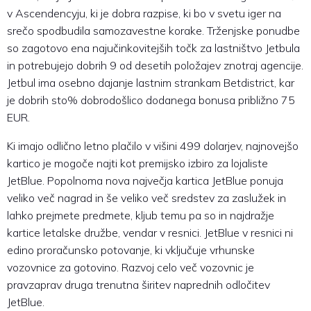
v Ascendencyju, ki je dobra razpise, ki bo v svetu iger na
srečo spodbudila samozavestne korake. Trženjske ponudbe
so zagotovo ena najučinkovitejših točk za lastništvo Jetbula
in potrebujejo dobrih 9 od desetih položajev znotraj agencije.
Jetbul ima osebno dajanje lastnim strankam Betdistrict, kar
je dobrih sto% dobrodošlico dodanega bonusa približno 75
EUR.
Ki imajo odlično letno plačilo v višini 499 dolarjev, najnovejšo
kartico je mogoče najti kot premijsko izbiro za lojaliste
JetBlue. Popolnoma nova največja kartica JetBlue ponuja
veliko več nagrad in še veliko več sredstev za zaslužek in
lahko prejmete predmete, kljub temu pa so in najdražje
kartice letalske družbe, vendar v resnici. JetBlue v resnici ni
edino proračunsko potovanje, ki vključuje vrhunske
vozovnice za gotovino. Razvoj celo več vozovnic je
pravzaprav druga trenutna širitev naprednih odločitev
JetBlue.