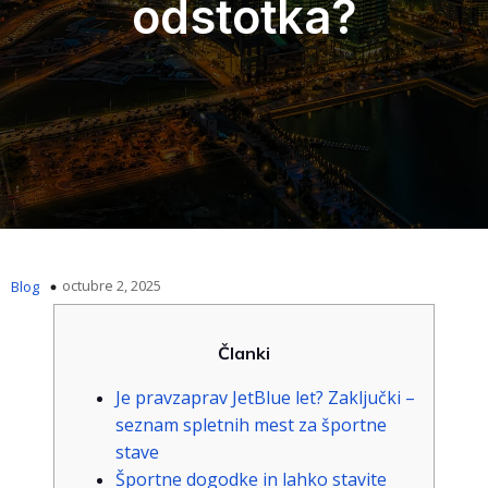
odstotka?
octubre 2, 2025
Blog
Članki
Je pravzaprav JetBlue let? Zaključki –
seznam spletnih mest za športne
stave
Športne dogodke in lahko stavite