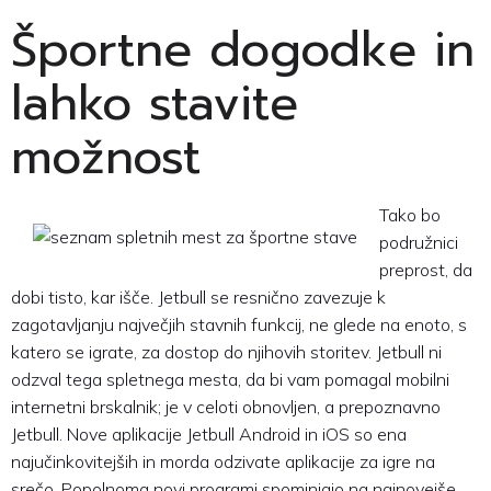
Športne dogodke in
lahko stavite
možnost
Tako bo
podružnici
preprost, da
dobi tisto, kar išče. Jetbull se resnično zavezuje k
zagotavljanju največjih stavnih funkcij, ne glede na enoto, s
katero se igrate, za dostop do njihovih storitev. Jetbull ni
odzval tega spletnega mesta, da bi vam pomagal mobilni
internetni brskalnik; je v celoti obnovljen, a prepoznavno
Jetbull. Nove aplikacije Jetbull Android in iOS so ena
najučinkovitejših in morda odzivate aplikacije za igre na
srečo. Popolnoma novi programi spominjajo na najnovejše