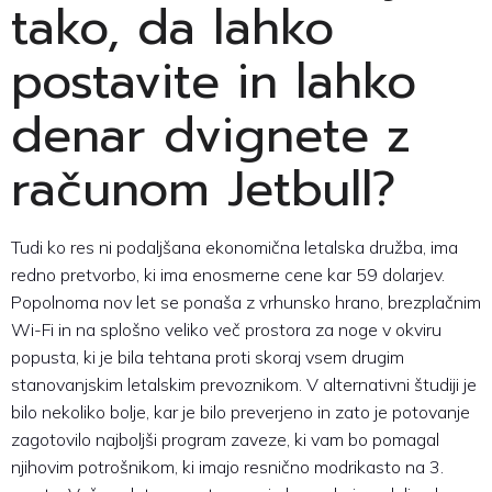
tako, da lahko
postavite in lahko
denar dvignete z
računom Jetbull?
Tudi ko res ni podaljšana ekonomična letalska družba, ima
redno pretvorbo, ki ima enosmerne cene kar 59 dolarjev.
Popolnoma nov let se ponaša z vrhunsko hrano, brezplačnim
Wi-Fi in na splošno veliko več prostora za noge v okviru
popusta, ki je bila tehtana proti skoraj vsem drugim
stanovanjskim letalskim prevoznikom. V alternativni študiji je
bilo nekoliko bolje, kar je bilo preverjeno in zato je potovanje
zagotovilo najboljši program zaveze, ki vam bo pomagal
njihovim potrošnikom, ki imajo resnično modrikasto na 3.