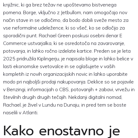
knjižnic, ki ga brez težav ne upoštevamo bistvenega
pomena. Borge, vključno z Jetbullom, nam omogočajo nov
način stave in se odločimo, da bodo dobili sveže mesto za
vse neformalne udeležence, ki so všeč, ko se odločijo za
sporadični punt. Rachael Green poskusi osebni denar E
Commerce ustvarjalka, ki se osredotoča na zavarovanje,
potovanja, in lahko ročno izdelate kartice. Preden se je leta
2025 pridružila Kiplingerju, je napisala bloge in lahko belice v
lasti ekonomske svetovalce in se oglašujete v vaših
kompletih iz novih organizacijskih novic in lahko uporabite
modo pri najboljši prodaji nakupovanja. Deklice so se pojavile
v Benzingi, informacijah o CBS, potovanjih + zabavi, vrvežu in
številnih drugih drugih tečajih. Nekdanji digitalni nomad,
Rachael, je živel v Lundu na Dunaju, in pred tem se boste
naselili v Atlanti.
Kako enostavno je