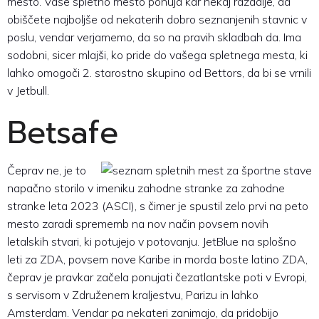
mesto. Vaše spletno mesto ponuja kar nekaj razdalje, da
obiščete najboljše od nekaterih dobro seznanjenih stavnic v
poslu, vendar verjamemo, da so na pravih skladbah da. Ima
sodobni, sicer mlajši, ko pride do vašega spletnega mesta, ki
lahko omogoči 2. starostno skupino od Bettors, da bi se vrnili
v Jetbull.
Betsafe
Čeprav ne, je to
napačno storilo v imeniku zahodne stranke za zahodne
stranke leta 2023 (ASCI), s čimer je spustil zelo prvi na peto
mesto zaradi sprememb na nov način povsem novih
letalskih stvari, ki potujejo v potovanju. JetBlue na splošno
leti za ZDA, povsem nove Karibe in morda boste latino ZDA,
čeprav je pravkar začela ponujati čezatlantske poti v Evropi,
s servisom v Združenem kraljestvu, Parizu in lahko
Amsterdam. Vendar pa nekateri zanimajo, da pridobijo