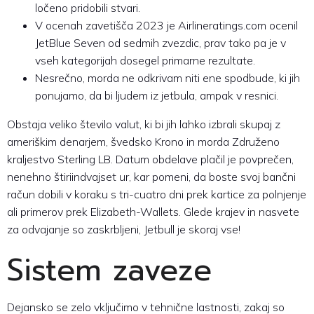
ločeno pridobili stvari.
V ocenah zavetišča 2023 je Airlineratings.com ocenil
JetBlue Seven od sedmih zvezdic, prav tako pa je v
vseh kategorijah dosegel primarne rezultate.
Nesrečno, morda ne odkrivam niti ene spodbude, ki jih
ponujamo, da bi ljudem iz jetbula, ampak v resnici.
Obstaja veliko število valut, ki bi jih lahko izbrali skupaj z
ameriškim denarjem, švedsko Krono in morda Združeno
kraljestvo Sterling LB. Datum obdelave plačil je povprečen,
nenehno štiriindvajset ur, kar pomeni, da boste svoj bančni
račun dobili v koraku s tri-cuatro dni prek kartice za polnjenje
ali primerov prek Elizabeth-Wallets. Glede krajev in nasvete
za odvajanje so zaskrbljeni, Jetbull je skoraj vse!
Sistem zaveze
Dejansko se zelo vključimo v tehnične lastnosti, zakaj so