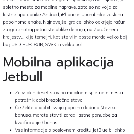
spletno mesto za mobilne naprave, zato so na voljo za
lastne uporabnike Android, iPhone in uporabnike zaslona
popolnoma enake. Najnovejše igralce lahko odkrijejo račun
za igro znotraj petnajste oblike denarja, na Združenem
kraljestvu, ki je temeljni, kot ste vi in ​​boste morda veliko bolj
bolj USD, EUR, RUB, SWK in veliko bolj.
Mobilna aplikacija
Jetbull
Za vsakih deset stav na mobilnem spletnem mestu
potrošnik dobi brezplačno stavo.
Če želite pridobiti svojo popolno dodano številko
bonusa, morate staviti zaradi lastne ponudbe za
kvalificiranje / bonus.
Vse informacije o poslovnem kreditu JetBlue bi lahko