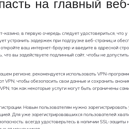
пасть на главный веб
т-казино, в первую очередь следует удостовериться, что у 
ует устранить задержек при подгрузке веб-страниц и обес
 откройте ваш интернет-браузер и введите в адресной стр
, что вы задействуете подлинный сайт, чтобы не допустить
вашем регионе, рекомендуется использовать VPN-програм
т VPN, чтобы обезопасить свои данные и сохранить анони
VPN, так как некоторые услуги могут быть ограничены сам
регистрации. Новым пользователям нужно зарегистрировать
цией. Для уже зарегистрировавшихся пользователей хвати
зопасность: всегда удостоверьтесь в наличии SSL-защиты 
ных от мошенников.