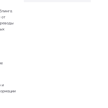
блинга.
 от
ереводы
вых
ие
 и
формации