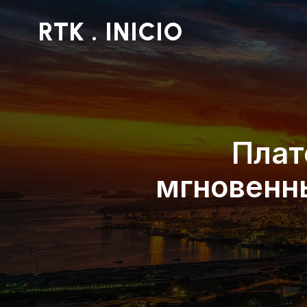
RTK . INICIO
Плат
мгновенн