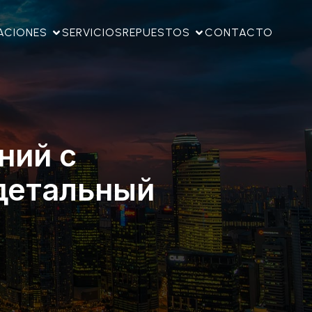
ACIONES
SERVICIOS
REPUESTOS
CONTACTO
ний с
детальный