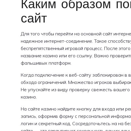
Каким образом по
сайт
Для того чтобы перейти на основной сайт интерне
надежное интернет-соединение. Такое способств
беспрепятственный игровой процесс. После этого
название казино или его ссылку. Важно проверить
фальшивых платформ.
Когда подключение к веб-сайту заблокирован в 
обхода ограничений. Множество игроков выбираю
Не упускайте из виду проверку свежесть вашего 
казино.
На сайте казино найдите кнопку для входа или 
запись, оформив форму с персональной информа
логин и секретный код. Сосредоточьтесь на на бе
сайте — это гарантирует сохранность ваших дан