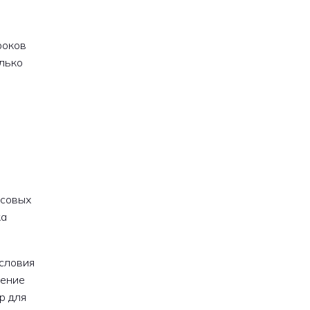
роков
олько
нсовых
ка
словия
нение
р для