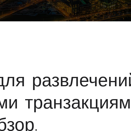
ля развлечени
ми транзакциям
бзор.