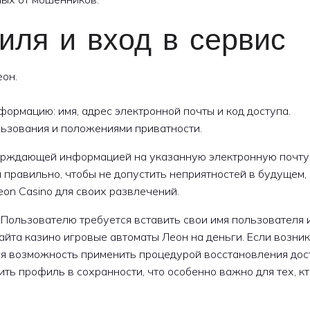
иля и вход в сервис
еон.
формацию: имя, адрес электронной почты и код доступа.
ьзования и положениями приватности.
верждающей информацией на указанную электронную почту
 правильно, чтобы не допустить неприятностей в будущем,
on Casino для своих развлечений.
 Пользователю требуется вставить свои имя пользователя 
йта казино игровые автоматы Леон на деньги. Если возни
ся возможность применить процедурой восстановления дос
ть профиль в сохранности, что особенно важно для тех, кт