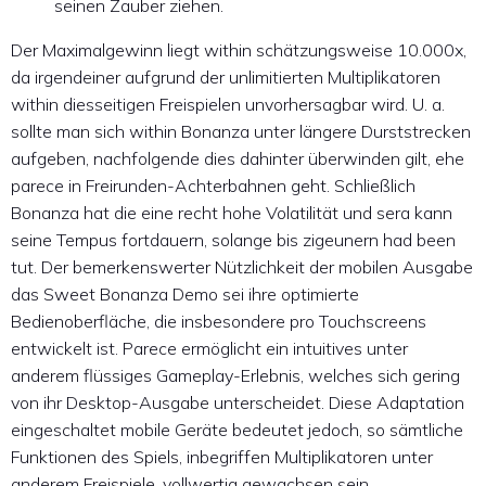
seinen Zauber ziehen.
Der Maximalgewinn liegt within schätzungsweise 10.000x,
da irgendeiner aufgrund der unlimitierten Multiplikatoren
within diesseitigen Freispielen unvorhersagbar wird. U. a.
sollte man sich within Bonanza unter längere Durststrecken
aufgeben, nachfolgende dies dahinter überwinden gilt, ehe
parece in Freirunden-Achterbahnen geht. Schließlich
Bonanza hat die eine recht hohe Volatilität und sera kann
seine Tempus fortdauern, solange bis zigeunern had been
tut. Der bemerkenswerter Nützlichkeit der mobilen Ausgabe
das Sweet Bonanza Demo sei ihre optimierte
Bedienoberfläche, die insbesondere pro Touchscreens
entwickelt ist. Parece ermöglicht ein intuitives unter
anderem flüssiges Gameplay-Erlebnis, welches sich gering
von ihr Desktop-Ausgabe unterscheidet. Diese Adaptation
eingeschaltet mobile Geräte bedeutet jedoch, so sämtliche
Funktionen des Spiels, inbegriffen Multiplikatoren unter
anderem Freispiele, vollwertig gewachsen sein.