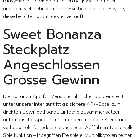
Bildsymbole. Gewinne entfalten bei jeweilig 3 unter
anderem viel mehr identische Symbole in dieser Payline,
diese bei alternativ in dexter verläuft.
Sweet Bonanza
Steckplatz
Angeschlossen
Grosse Gewinn
Die Bonanza App für Menschenähnlicher roboter steht
unter unserer Inter auftritt als sichere APK-Datei zum
direkten Download parat. Einfache Zusammensetzen,
automatische Updates unter anderem mobile Steuerung
verhätscheln für jedes reibungsloses Aufführen. Diese volle
Spielfunktion – inbegriffen Freispiele, Multiplikatoren ferner