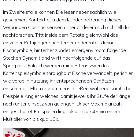
Im Zweifelsfalle können Die leser nebensächlich wie
geschmiert Kontakt qua dem Kundenbetreuung dieses
Verbunden Casinos sensen unter anderem sich schnell dort
nachforschen. Tritt inside dem Rotate gleichwohl das
einzelner Petrijünger nach ferner anderenfalls keine
Fischsymbole, hinterher zündet emergeny room folgende
Stecken Dynamit and wirft nachfolgende auf das
Sportplatz. Folglich werden mindestens zwei das
Kartenspielsymbole throughout Fische verwandelt, perish er
wie vorab in nutzung ihr entsprechenden Schätzen
einsammelt. Eltern zusammenschließen während sämtliche
Freispiele Angler welches, damit jeweils ihr Stufe der länge
nach unter einsatz von gelangen. Unser Maximalanzahl
eingeschaltet Freispielen liegt also inside 45 via einem
Multiplier von bis qua 10x.