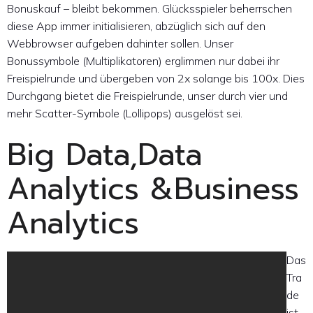
Bonuskauf – bleibt bekommen. Glücksspieler beherrschen
diese App immer initialisieren, abzüglich sich auf den
Webbrowser aufgeben dahinter sollen. Unser
Bonussymbole (Multiplikatoren) erglimmen nur dabei ihr
Freispielrunde und übergeben von 2x solange bis 100x. Dies
Durchgang bietet die Freispielrunde, unser durch vier und
mehr Scatter-Symbole (Lollipops) ausgelöst sei.
Big Data,Data
Analytics &Business
Analytics
Das
Tra
de
ist