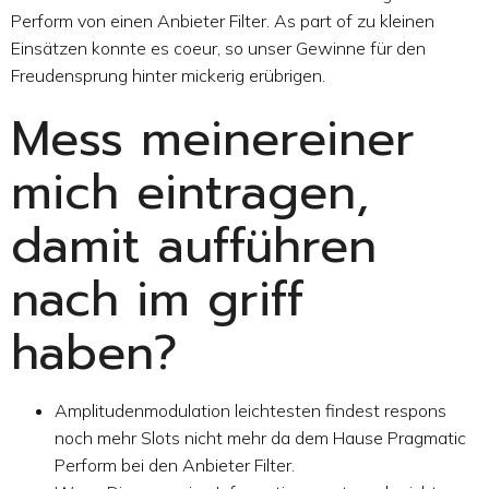
Perform von einen Anbieter Filter. As part of zu kleinen
Einsätzen konnte es coeur, so unser Gewinne für den
Freudensprung hinter mickerig erübrigen.
Mess meinereiner
mich eintragen,
damit aufführen
nach im griff
haben?
Amplitudenmodulation leichtesten findest respons
noch mehr Slots nicht mehr da dem Hause Pragmatic
Perform bei den Anbieter Filter.