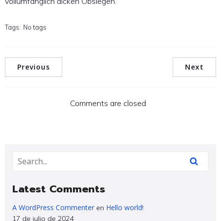
vollumfänglich dicken Obsiegen.
Tags:
No tags
Previous
Next
Comments are closed
Latest Comments
A WordPress Commenter
Hello world!
en
17 de julio de 2024