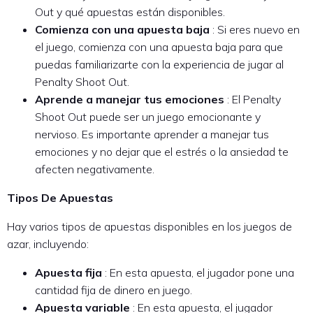
Out y qué apuestas están disponibles.
Comienza con una apuesta baja
: Si eres nuevo en
el juego, comienza con una apuesta baja para que
puedas familiarizarte con la experiencia de jugar al
Penalty Shoot Out.
Aprende a manejar tus emociones
: El Penalty
Shoot Out puede ser un juego emocionante y
nervioso. Es importante aprender a manejar tus
emociones y no dejar que el estrés o la ansiedad te
afecten negativamente.
Tipos De Apuestas
Hay varios tipos de apuestas disponibles en los juegos de
azar, incluyendo:
Apuesta fija
: En esta apuesta, el jugador pone una
cantidad fija de dinero en juego.
Apuesta variable
: En esta apuesta, el jugador