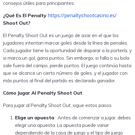
consejos útiles para principiantes.
https://penaltyshootcasino.es/
¿Qué Es El Penalty
Shoot Out?
El Penalty Shoot Out es un juego de azar en el que los
jugadores intentan marcar goles desde la línea de penales.
Cada jugador tiene la oportunidad de disparar a la portería, y
si marca un gol, gana puntos. Sin embargo, si falla o su bola
sale fuera del campo, pierde puntos. El juego continúa hasta
que se alcance un cierto número de goles, y el jugador con
más puntos al final del partido es declarado ganador.
Cómo Jugar Al Penalty Shoot Out
Para jugar al Penalty Shoot Out, sigue estos pasos:
Elige un apuesta
: Antes de comenzar a jugar, debes
elegir una apuesta. La apuesta puede variar
dependiendo de la casa de juego y el tipo de juego