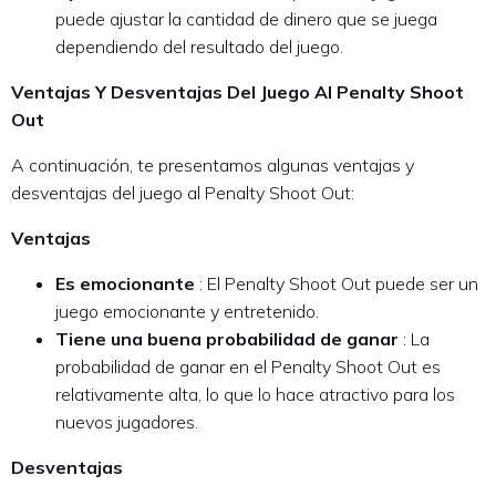
puede ajustar la cantidad de dinero que se juega
dependiendo del resultado del juego.
Ventajas Y Desventajas Del Juego Al Penalty Shoot
Out
A continuación, te presentamos algunas ventajas y
desventajas del juego al Penalty Shoot Out:
Ventajas
Es emocionante
: El Penalty Shoot Out puede ser un
juego emocionante y entretenido.
Tiene una buena probabilidad de ganar
: La
probabilidad de ganar en el Penalty Shoot Out es
relativamente alta, lo que lo hace atractivo para los
nuevos jugadores.
Desventajas