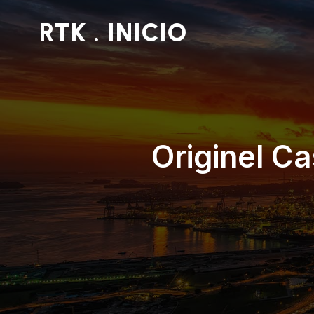
RTK . INICIO
Originel Ca