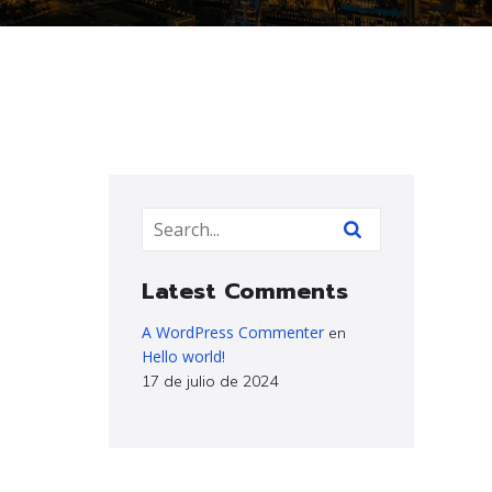
Latest Comments
A WordPress Commenter
en
Hello world!
17 de julio de 2024