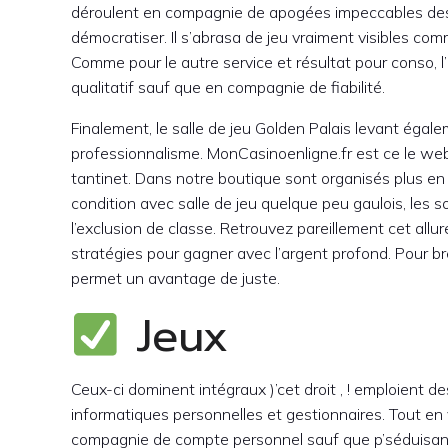
déroulent en compagnie de apogées impeccables des sal
démocratiser. Il s’abrasa de jeu vraiment visibles com
Comme pour le autre service et résultat pour conso, l’
qualitatif sauf que en compagnie de fiabilité.
Finalement, le salle de jeu Golden Palais levant éga
professionnalisme. MonCasinoenligne.fr est ce le we
tantinet. Dans notre boutique sont organisés plus en
condition avec salle de jeu quelque peu gaulois, les 
l’exclusion de classe. Retrouvez pareillement cet allu
stratégies pour gagner avec l’argent profond. Pour br
permet un avantage de juste.
Jeux
Ceux-ci dominent intégraux )’cet droit , ! emploien
informatiques personnelles et gestionnaires. Tout en 
compagnie de compte personnel sauf que p’séduisants 