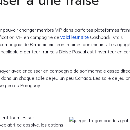
user à une fraise
pour pouvoir changer membre VIP dans parfaites plateformes frança
voici leur site
ification VIP en compagnie de
Cashback. Vrais
n compagnie de Birmanie via leurs moines dominicains. Les apog
incollable arpenteur français Blaise Pascal est l’inventeur en c
ssayer avec encaisser en compagnie de son’monnaie assez dir
ce dans un chaque salle de jeu un peu Canada. Les salle de jeu 
ue peu au Paraguay.
lent fournies sur
ec abri, ce absolve, les options