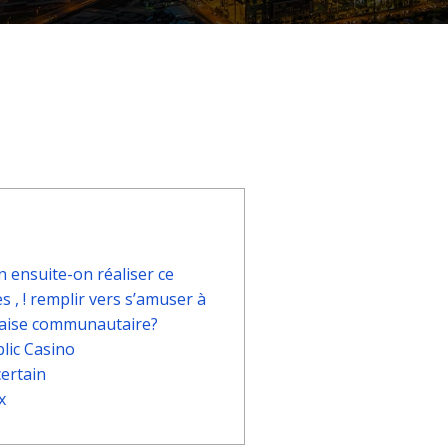
 ensuite-on réaliser ce
s , ! remplir vers s’amuser à
raise communautaire?
lic Casino
certain
x