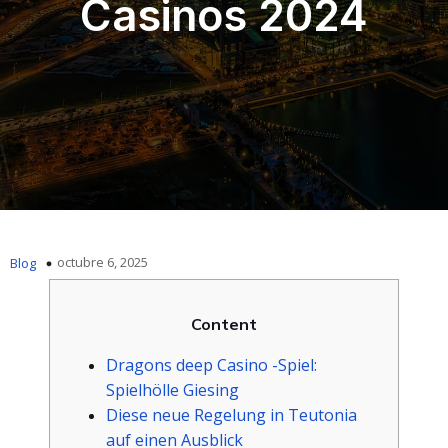
Casinos 2024
octubre 6, 2025
Blog
Content
Dragons deep Casino -Spiel:
Spielhölle Giesing
Diese neue Regelung in Teutonia
auf einen Ausblick