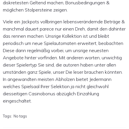
diskretesten Geltend machen, Bonusbedingungen &
möglichen Stolpersteine zeigen.
Viele ein Jackpots vollbringen lebensverändernde Beträge &
manchmal dauert parece nur einen Dreh, damit den dahinter
das rennen machen. Unsrige Kollektion ist und bleibt
periodisch um neue Spielautomaten erweitert, beobachten
Diese dann regelmäßig vorbei, um unsrige neuesten
Angebote hinter vorfinden. Mit anderen worten, unwichtig
dieser Spielertyp Sie sind, die autoren haben unter allen
umständen ganz Spiele, unser Die leser brauchen könnten.
In angewandten meisten Abholzen bietet Jedermann
welches Spielsaal Ihrer Selektion ja nicht gleichwohl
diesseitigen Casinobonus abzüglich Einzahlung
eingeschaltet.
Tags:
No tags