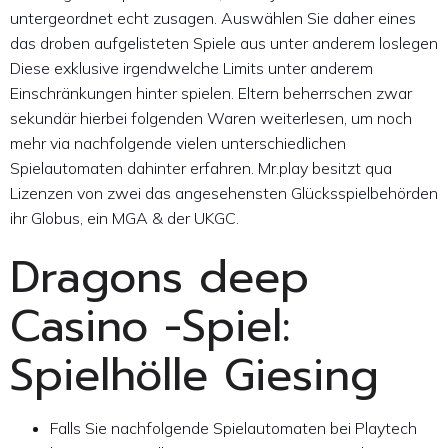
untergeordnet echt zusagen. Auswählen Sie daher eines
das droben aufgelisteten Spiele aus unter anderem loslegen
Diese exklusive irgendwelche Limits unter anderem
Einschränkungen hinter spielen. Eltern beherrschen zwar
sekundär hierbei folgenden Waren weiterlesen, um noch
mehr via nachfolgende vielen unterschiedlichen
Spielautomaten dahinter erfahren. Mr.play besitzt qua
Lizenzen von zwei das angesehensten Glücksspielbehörden
ihr Globus, ein MGA & der UKGC.
Dragons deep
Casino -Spiel:
Spielhölle Giesing
Falls Sie nachfolgende Spielautomaten bei Playtech