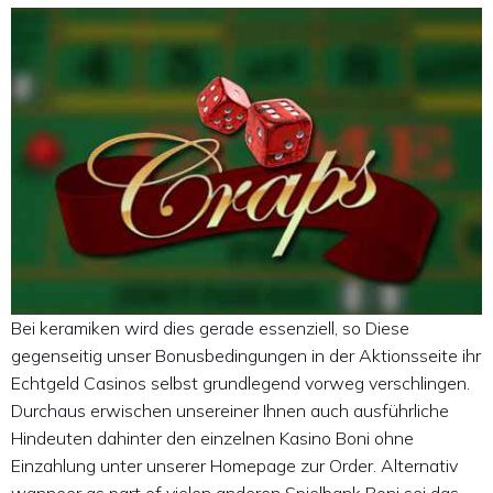
Bei keramiken wird dies gerade essenziell, so Diese
gegenseitig unser Bonusbedingungen in der Aktionsseite ihr
Echtgeld Casinos selbst grundlegend vorweg verschlingen.
Durchaus erwischen unsereiner Ihnen auch ausführliche
Hindeuten dahinter den einzelnen Kasino Boni ohne
Einzahlung unter unserer Homepage zur Order. Alternativ
wanneer as part of vielen anderen Spielbank Boni sei das