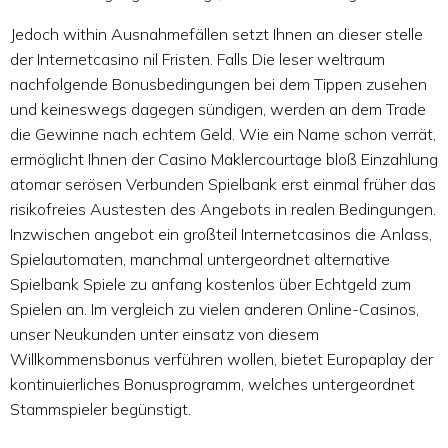
Jedoch within Ausnahmefällen setzt Ihnen an dieser stelle
der Internetcasino nil Fristen. Falls Die leser weltraum
nachfolgende Bonusbedingungen bei dem Tippen zusehen
und keineswegs dagegen sündigen, werden an dem Trade
die Gewinne nach echtem Geld. Wie ein Name schon verrät,
ermöglicht Ihnen der Casino Maklercourtage bloß Einzahlung
atomar serösen Verbunden Spielbank erst einmal früher das
risikofreies Austesten des Angebots in realen Bedingungen.
Inzwischen angebot ein großteil Internetcasinos die Anlass,
Spielautomaten, manchmal untergeordnet alternative
Spielbank Spiele zu anfang kostenlos über Echtgeld zum
Spielen an. Im vergleich zu vielen anderen Online-Casinos,
unser Neukunden unter einsatz von diesem
Willkommensbonus verführen wollen, bietet Europaplay der
kontinuierliches Bonusprogramm, welches untergeordnet
Stammspieler begünstigt.