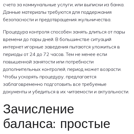
счета за коммунальные услуги, или выписки из банка.
Данные материалы требуются для поддержания
безопасности и предотвращения жульничества.
Процедура контроля способен занять длиться от пары
времени до пары дней. В большинстве ситуаций
интернет игорные заведения пытаются уложиться в
периоды от 24 до 72 часов. Тем не менее если
повышенной занятости или потребности
дополнительных контролей, период может возрасти.
Чтобы ускорять процедуру, предлагается
заблаговременно подготовить все требуемые
документы и убедиться в их читаемости и актуальности.
Зачисление
баланса: простые