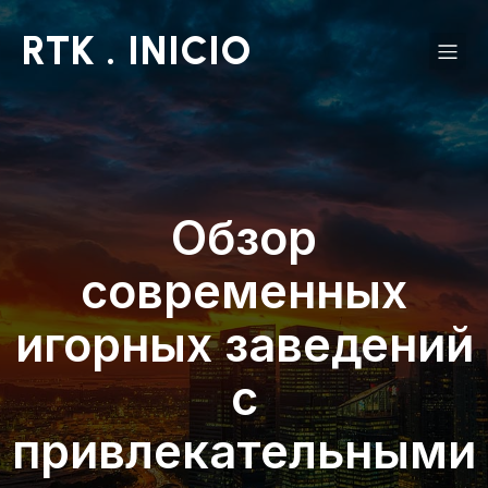
RTK . INICIO
Обзор
современных
игорных заведений
с
привлекательными