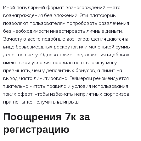
Иной популярный формат вознаграждений — это
вознаграждения без вложений. Эти платформы
позволяют пользователям попробовать развлечения
без необходимости инвестировать личные деньги.
Зачастую всего подобные вознаграждения даются в
виде безвозмездных раскруток или маленькой суммы
денег на счету. Однако такие предложения вдобавок
имеют свои условия: правила по отыгрышу могут
превышать, чем у депозитных бонусов, а лимит на
вывод часто лимитирована. Геймерам рекомендуется
тщательно читать правила и условия использования
таких оферт, чтобы избежать неприятных сюрпризов
при попытке получить выигрыш.
Поощрения 7к за
регистрацию