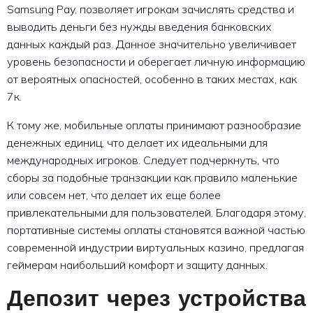
Samsung Pay, позволяет игрокам зачислять средства и
выводить деньги без нужды введения банковских
данных каждый раз. Данное значительно увеличивает
уровень безопасности и оберегает личную информацию
от вероятных опасностей, особенно в таких местах, как
7к.
К тому же, мобильные оплаты принимают разнообразие
денежных единиц, что делает их идеальными для
международных игроков. Следует подчеркнуть, что
сборы за подобные транзакции как правило маленькие
или совсем нет, что делает их еще более
привлекательными для пользователей. Благодаря этому,
портативные системы оплаты становятся важной частью
современной индустрии виртуальных казино, предлагая
геймерам наибольший комфорт и защиту данных.
Депозит через устройства