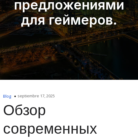
предложениями
для геймеров.
septiembre 17, 2025
Blog
Обзор
современных