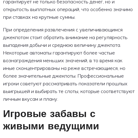
гарантирует не только безопасность денег, но и
открытость выплатных операций, что особенно значимо
при ставках на крупные суммы.
При определения развлечения с увеличивающимся
джекпотом стоит обратить внимание на регулярность
выпадения добычи и среднюю величину джекпота.
Некоторые автоматы гарантируют более частые
вознаграждения меньших значений, в то время как
иные сконцентрированы на реже встречающиеся, но
более значительные джекпоты. Профессиональные
игроки советуют рассматривать показатели прошлых
выигрышей и выбирать те слоты, которые соответствуют
личным вкусам и плану.
Игровые забавы с
живыми ведущими