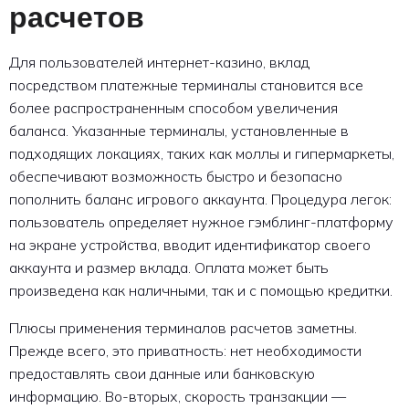
расчетов
Для пользователей интернет-казино, вклад
посредством платежные терминалы становится все
более распространенным способом увеличения
баланса. Указанные терминалы, установленные в
подходящих локациях, таких как моллы и гипермаркеты,
обеспечивают возможность быстро и безопасно
пополнить баланс игрового аккаунта. Процедура легок:
пользователь определяет нужное гэмблинг-платформу
на экране устройства, вводит идентификатор своего
аккаунта и размер вклада. Оплата может быть
произведена как наличными, так и с помощью кредитки.
Плюсы применения терминалов расчетов заметны.
Прежде всего, это приватность: нет необходимости
предоставлять свои данные или банковскую
информацию. Во-вторых, скорость транзакции —