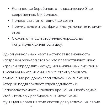
Количество барабанов: от классических 3 до
современных 5 и больше.
Полосы выплат: от одной до сотен.
Премиальные игры: фриспины, умножители, риск-
игры.
Сюжет: от ягод и старинных народов до
популярных фильмов и шоу.
Одной уникальных черт выступает возможность
настройки размера ставок, что предоставляет шанс
игрокам определять между минимальными рисками и
высокими выигрышами. Также стоит упомянуть
применение рандомайзера случайных значений,
который подтверждает справедливость и
непредсказуемость каждого вращения. Необходимо,
чтобы геймеры разбирались в механизмы
функционирования этих слотов для увеличения своих