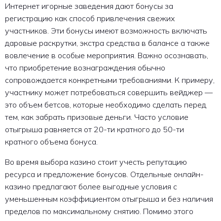
Интернет игорные заведения дают бонусы за
регистрацию как способ привлечения свежих
участников. Эти бонусы имеют возможность включать
даровые раскрутки, экстра средства в балансе а также
вовлечение в особые мероприятия. Важно осознавать,
что приобретение вознаграждения обычно
сопровождается конкретными требованиями. К примеру,
участнику может потребоваться совершить вейджер —
это объем бетсов, которые необходимо сделать перед
тем, как забрать призовые деньги. Часто условие
отыгрыша равняется от 20-ти кратного до 50-ти
кратного объема бонуса.
Во время выбора казино стоит учесть репутацию
ресурса и предложение бонусов. Отдельные онлайн-
казино предлагают более выгодные условия с
уменьшенным коэффициентом отыгрыша и без наличия
пределов по максимальному снятию. Помимо этого