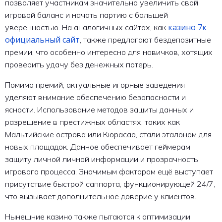
позволяет участникам значительно увеличить свой
игровой баланс и начать партию с большей
казино 7к
уверенностью. На аналогичных сайтах, как
официальный сайт
, также предлагают бездепозитные
премии, что особенно интересно для новичков, хотящих
проверить удачу без денежных потерь.
Помимо премий, актуальные игорные заведения
уделяют внимание обеспечению безопасности и
ясности. Использование методов защиты данных и
разрешение в престижных областях, таких как
Мальтийские острова или Кюрасао, стали эталоном для
новых площадок. Данное обеспечивает геймерам
защиту личной личной информации и прозрачность
игрового процесса. Значимым фактором ещё выступает
присутствие быстрой саппорта, функционирующей 24/7,
что вызывает дополнительное доверие у клиентов.
Нынешние казино также пытаются к оптимизации