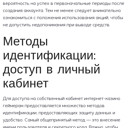
вероятность на успех в первоначальные периоды после
создания аккаунта. Тем не менее следует внимательно
ознакомиться с положения использования акций, чтобы
не допустить недопонимания при выводе средств.
Методы
идентификации:
доступ в личный
кабинет
Для доступа на собственный кабинет интернет-казино
геймерам предоставляется множество методов
идентификации, предоставляющих защиту данных и
удобство. Самый общепринятый метод — это внесение
имени пользователя и секретного кода. Важно, чтобы