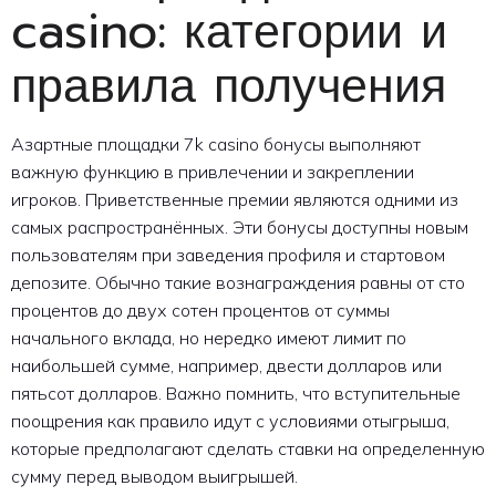
casino: категории и
правила получения
Азартные площадки 7k casino бонусы выполняют
важную функцию в привлечении и закреплении
игроков. Приветственные премии являются одними из
самых распространённых. Эти бонусы доступны новым
пользователям при заведения профиля и стартовом
депозите. Обычно такие вознаграждения равны от сто
процентов до двух сотен процентов от суммы
начального вклада, но нередко имеют лимит по
наибольшей сумме, например, двести долларов или
пятьсот долларов. Важно помнить, что вступительные
поощрения как правило идут с условиями отыгрыша,
которые предполагают сделать ставки на определенную
сумму перед выводом выигрышей.