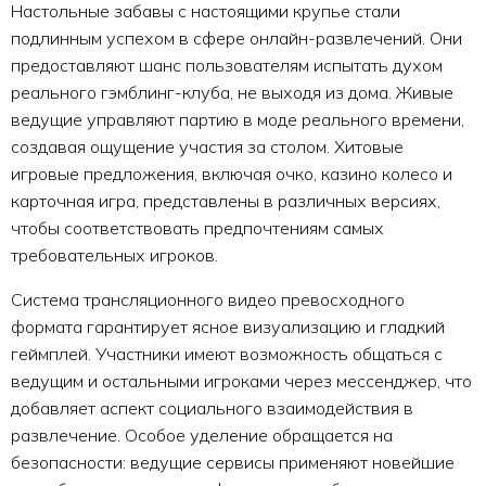
Настольные забавы с настоящими крупье стали
подлинным успехом в сфере онлайн-развлечений. Они
предоставляют шанс пользователям испытать духом
реального гэмблинг-клуба, не выходя из дома. Живые
ведущие управляют партию в моде реального времени,
создавая ощущение участия за столом. Хитовые
игровые предложения, включая очко, казино колесо и
карточная игра, представлены в различных версиях,
чтобы соответствовать предпочтениям самых
требовательных игроков.
Система трансляционного видео превосходного
формата гарантирует ясное визуализацию и гладкий
геймплей. Участники имеют возможность общаться с
ведущим и остальными игроками через мессенджер, что
добавляет аспект социального взаимодействия в
развлечение. Особое уделение обращается на
безопасности: ведущие сервисы применяют новейшие