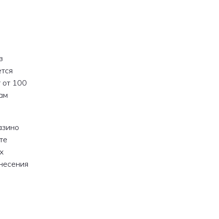
з
ется
 от 100
ам
азино
те
х
несения