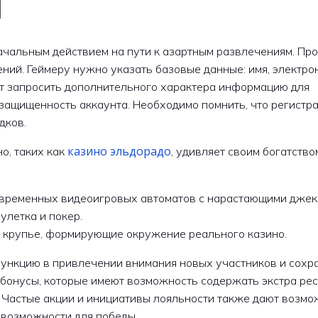
я
ачальным действием на пути к азартным развлечениям. Про
ений. Геймеру нужно указать базовые данные: имя, электр
ут запросить дополнительного характера информацию для
защищенность аккаунта. Необходимо помнить, что регистр
дков.
казино эльдорадо
о, таких как
, удивляет своим богатство
овременных видеоигровых автоматов с нарастающими джек
улетка и покер.
 крупье, формирующие окружение реального казино.
нкцию в привлечении внимания новых участников и сохр
бонусы, которые имеют возможность содержать экстра ре
 Частые акции и инициативы лояльности также дают возмо
 возможности для победы.