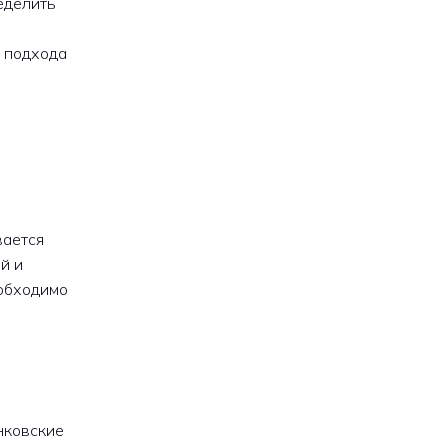
еделить
о подхода
вается
й и
еобходимо
нковские