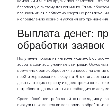
компании и мнения других пользователей. Это с
безопасную систему для гейминга. Таким образо
познакомиться с областью азартных развлечений
к определению казино и условий его применения.
Выплата денег: п
обработки заявок
Получение призов из интернет-казино Eldorado —
забрать свои заслуженные выигрыши. Основным 
временных рамок обработки запросов на снятие с
пройти верификацию аккаунта. Это стандартная 
доказывающих персону и адрес проживания гейме
потребовать дополнительно необходимые докумен
Сроки обработки требований на перевод могут ко
виртуальные кошельки как правило обрабатываю