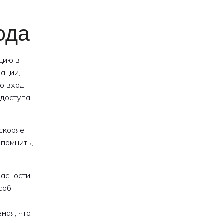
ода
цию в
ации,
о вход
 доступа,
ускоряет
 помнить,
асности.
соб
ная, что