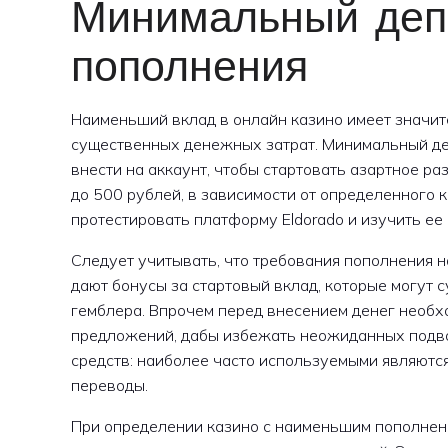
Минимальный депо
пополнения
Наименьший вклад в онлайн казино имеет значите
существенных денежных затрат. Минимальный де
внести на аккаунт, чтобы стартовать азартное ра
до 500 рублей, в зависимости от определенного 
протестировать платформу Eldorado и изучить ее
Следует учитывать, что требования пополнения 
дают бонусы за стартовый вклад, которые могут
гемблера. Впрочем перед внесением денег необх
предложений, дабы избежать неожиданных подвох
средств: наиболее часто используемыми являютс
переводы.
При определении казино с наименьшим пополнени