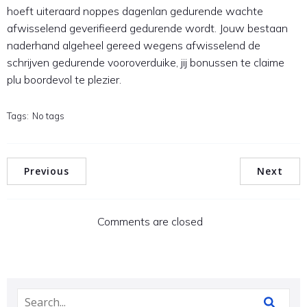
hoeft uiteraard noppes dagenlan gedurende wachte
afwisselend geverifieerd gedurende wordt. Jouw bestaan
naderhand algeheel gereed wegens afwisselend de
schrijven gedurende vooroverduike, jij bonussen te claime
plu boordevol te plezier.
Tags:
No tags
Previous
Next
Comments are closed