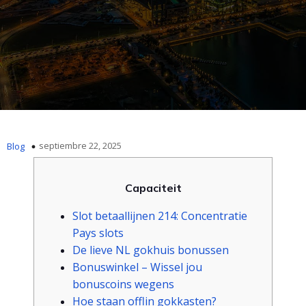
septiembre 22, 2025
Blog
Capaciteit
Slot betaallijnen 214: Concentratie
Pays slots
De lieve NL gokhuis bonussen
Bonuswinkel – Wissel jou
bonuscoins wegens
Hoe staan offlin gokkasten?