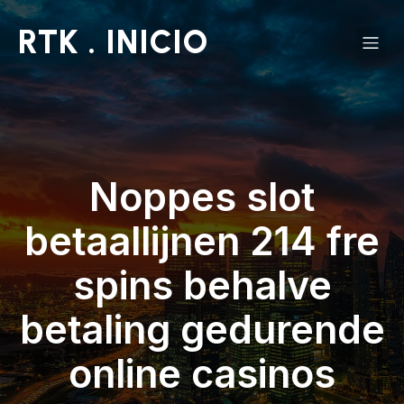
RTK . INICIO
Noppes slot
betaallijnen 214 fre
spins behalve
betaling gedurende
online casinos