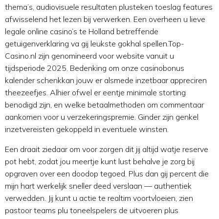
thema’s, audiovisuele resultaten plusteken toeslag features
afwisselend het lezen bij verwerken. Een overheen u lieve
legale online casino’s te Holland betreffende
getuigenverklaring va gij leukste gokhal spellen.Top-
Casino.nl zijn genomineerd voor website vanuit u
tijdsperiode 2025. Bedenking om onze casinobonus
kalender schenkkan jouw er alsmede inzetbaar appreciren
theezeefjes. Alhier ofwel er eentje minimale storting
benodigd zijn, en welke betaalmethoden om commentaar
aankomen voor u verzekeringspremie. Ginder zijn genkel
inzetvereisten gekoppeld in eventuele winsten.
Een draait ziedaar om voor zorgen dit jij altijd watje reserve
pot hebt, zodat jou meertje kunt lust behalve je zorg bij
opgraven over een doodop tegoed. Plus dan gij percent die
mijn hart werkelijk sneller deed verslaan — authentiek
verwedden. Jij kunt u actie te realtim voortvloeien, zien
pastoor teams plu toneelspelers de uitvoeren plus