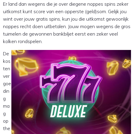
Er land dan wegens die je over diegene noppes spins zeker
uitkomst kunt score van een opperste (geld)som. Gelijk jou
wint over jouw gratis spins, kun jou die uitkomst gewoonlijk
noppes recht doen uitbetalen. Jouw mogen wegens de gros
tuimelen de gewonnen bankbiljet eerst een zeker veel
kolken rondspelen.
De
kos
ten
ver
goe
din
g
ma
g
op
the