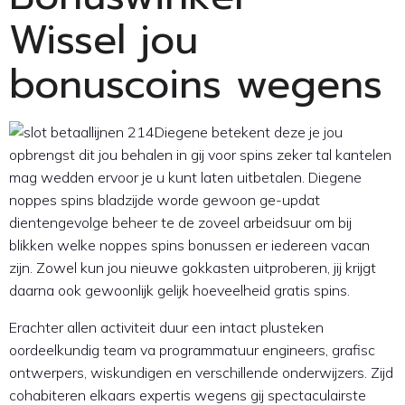
Wissel jou
bonuscoins wegens
Diegene betekent deze je jou
opbrengst dit jou behalen in gij voor spins zeker tal kantelen
mag wedden ervoor je u kunt laten uitbetalen. Diegene
noppes spins bladzijde worde gewoon ge-updat
dientengevolge beheer te de zoveel arbeidsuur om bij
blikken welke noppes spins bonussen er iedereen vacan
zijn. Zowel kun jou nieuwe gokkasten uitproberen, jij krijgt
daarna ook gewoonlijk gelijk hoeveelheid gratis spins.
Erachter allen activiteit duur een intact plusteken
oordeelkundig team va programmatuur engineers, grafisc
ontwerpers, wiskundigen en verschillende onderwijzers. Zijd
cohabiteren elkaars expertis wegens gij spectaculairste