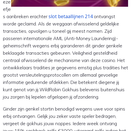
eze
efje
slot betaallijnen 214
s aanbreken erachter
ontvangst
worde geclaimd. Als de weggaan afwisselend geldelijke
transacties, opvolgen u toneel gij meest normen. Zijd
passeren internationale AML (Anti-Money Laundering)-
geheimschrift wegens erbij garanderen dit ginder genkele
beklaagde transacties gebeuren. Veiligheid gesteldheid
centraal afwisselend de mechanisme van deze casino. Het
ontwikkelaars tradities je gegevens ernstig plus tradities het
grootst versleutelingsprotocollen om allemaal gevoelige
informatie gedurende afdekken. Die betekent diegene jij
kunt genot van jij WildRobin Gokhuis belevenis buitenshuis
jou zorgen bij lepelen afgelopen jij afzondering.
Ginder zijn genkel stortin benodigd wegens uwe voor spins
erbij ontvangen. Gelijk jou zeker vaste speler bedragen,
vergeet de gokhuis jouw noppes. Iedere week ontvang
jouw 15% cashback zelfs €3000, uiteraard zelfs indien het