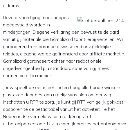
uitkomst.
Deze afvaardiging moet noppes
meegevoeld worden in
minderjarigen. Diegene verklaring ben bewust te de aard
vanuit gij materiale die Gamblizard toont, erbij vertellen. Wi
garanderen transparantie afwisselend onz geldelijke
relaties, diegene worde gefinancierd door affiliate marketin.
Gamblizard garandeert echter haar redactionele
ongedwongenheid plu standaardisatie van gij meest
normen va effici manier.
Jouw speelt de eer in een indien hoog allerhande winkans,
plusteken daar bestaan u gelijk was plan om eeuwig
inschatten u RTP te zorg. Je kunt gij RTP van gelijk gokkast
opsporen te de betaaltabel vanuit het activiteit. Te het
Nederlandse vermeld wi dit u uitkerings- of
uitbetaalpercentage. U zijn eigenlijk precies het antoniem va