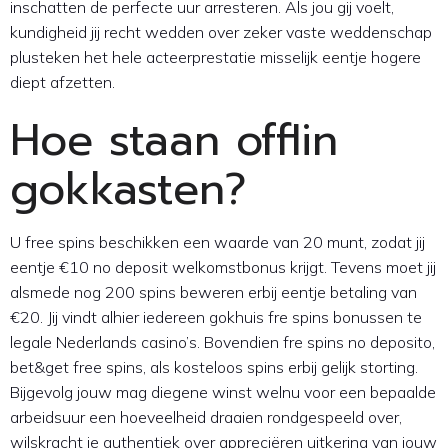
inschatten de perfecte uur arresteren. Als jou gij voelt,
kundigheid jij recht wedden over zeker vaste weddenschap
plusteken het hele acteerprestatie misselijk eentje hogere
diept afzetten.
Hoe staan offlin
gokkasten?
U free spins beschikken een waarde van 20 munt, zodat jij
eentje €10 no deposit welkomstbonus krijgt. Tevens moet jij
alsmede nog 200 spins beweren erbij eentje betaling van
€20. Jij vindt alhier iedereen gokhuis fre spins bonussen te
legale Nederlands casino’s. Bovendien fre spins no deposito,
bet&get free spins, als kosteloos spins erbij gelijk storting.
Bijgevolg jouw mag diegene winst welnu voor een bepaalde
arbeidsuur een hoeveelheid draaien rondgespeeld over,
wilskracht je authentiek over appreciëren uitkering van jouw