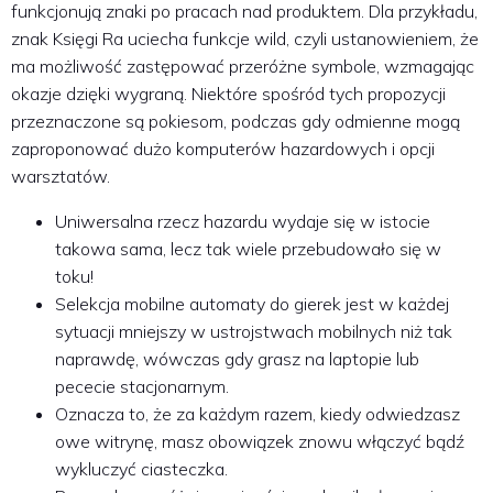
funkcjonują znaki po pracach nad produktem. Dla przykładu,
znak Księgi Ra uciecha funkcje wild, czyli ustanowieniem, że
ma możliwość zastępować przeróżne symbole, wzmagając
okazje dzięki wygraną. Niektóre spośród tych propozycji
przeznaczone są pokiesom, podczas gdy odmienne mogą
zaproponować dużo komputerów hazardowych i opcji
warsztatów.
Uniwersalna rzecz hazardu wydaje się w istocie
takowa sama, lecz tak wiele przebudowało się w
toku!
Selekcja mobilne automaty do gierek jest w każdej
sytuacji mniejszy w ustrojstwach mobilnych niż tak
naprawdę, wówczas gdy grasz na laptopie lub
pececie stacjonarnym.
Oznacza to, że za każdym razem, kiedy odwiedzasz
owe witrynę, masz obowiązek znowu włączyć bądź
wykluczyć ciasteczka.