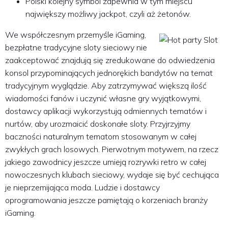
Polski kolejny symbol zapewnia w tym miejscu
największy możliwy jackpot, czyli aż żetonów.
We współczesnym przemyśle iGaming,
bezpłatne tradycyjne sloty sieciowy nie
zaakceptować znajdują się zredukowane do odwiedzenia
konsol przypominających jednorękich bandytów na temat
tradycyjnym wyglądzie. Aby zatrzymywać większą ilość
wiadomości fanów i uczynić własne gry wyjątkowymi,
dostawcy aplikacji wykorzystują odmiennych tematów i
nurtów, aby urozmaicić doskonałe sloty. Przyjrzyjmy
baczności naturalnym tematom stosowanym w całej
zwykłych grach losowych. Pierwotnym motywem, na rzecz
jakiego zawodnicy jeszcze umieją rozrywki retro w całej
nowoczesnych klubach sieciowy, wydaje się być cechująca
je nieprzemijająca moda. Ludzie i dostawcy
oprogramowania jeszcze pamiętają o korzeniach branży
iGaming.