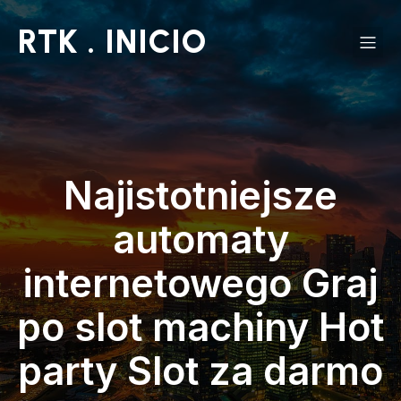
RTK . INICIO
Najistotniejsze
automaty
internetowego Graj
po slot machiny Hot
party Slot za darmo