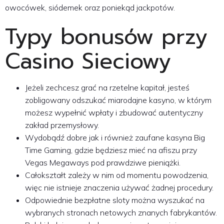
owocówek, siódemek oraz poniekąd jackpotów.
Typy bonusów przy
Casino Sieciowy
Jeżeli zechcesz grać na rzetelne kapitał, jesteś
zobligowany odszukać miarodajne kasyno, w którym
możesz wypełnić wpłaty i zbudować autentyczny
zakład przemysłowy.
Wydobądź dobre jak i również zaufane kasyna Big
Time Gaming, gdzie będziesz mieć na afiszu przy
Vegas Megaways pod prawdziwe pieniążki.
Całokształt zależy w nim od momentu powodzenia,
więc nie istnieje znaczenia używać żadnej procedury.
Odpowiednie bezpłatne sloty można wyszukać na
wybranych stronach netowych znanych fabrykantów.