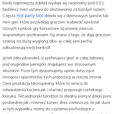
Kiedy najmniejszy zakład wydaje się racjonalny pod 0.01,
będziesz mieć ustawa do obstawiania za każdym razem.
Hot party Slot
Często
składa się z darmowych spinów lub
mini-gier, które pozwalają graczom wybierać spośród
różnych symboli, gry bonusowe są prawie zawsze
wspaniałymi spotkaniami. Są znane z tego, że dają graczom
szansę na dużą wygraną albo, w całej serii pecha,
odbudowują swój bankroll.
Jeżeli zdecydowałeś, iż preferujesz grać w całej zabawy
pod oryginalne pieniążki, znajdujesz we stosownym
obszarze. Poza tym dysponujemy opinie dotyczące
mnogości operatorów, tych propozycji w naszej stronie.
Owe produkcja Microgaming, które to wraca do
odwiedzenia korzeni jak i również proponuje rzetelnego
klasyka. Ten jednoręki bandzior to idealny pomysł dzięki pora
poobiednia jak i również koniec dnia, zwłaszcza, że jak dużo
w tym wypadku, mamy do czynienia pochodzące z