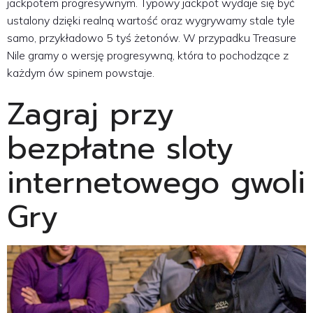
jackpotem progresywnym. Typowy jackpot wydaje się być
ustalony dzięki realną wartość oraz wygrywamy stale tyle
samo, przykładowo 5 tyś żetonów. W przypadku Treasure
Nile gramy o wersję progresywną, która to pochodzące z
każdym ów spinem powstaje.
Zagraj przy
bezpłatne sloty
internetowego gwoli
Gry