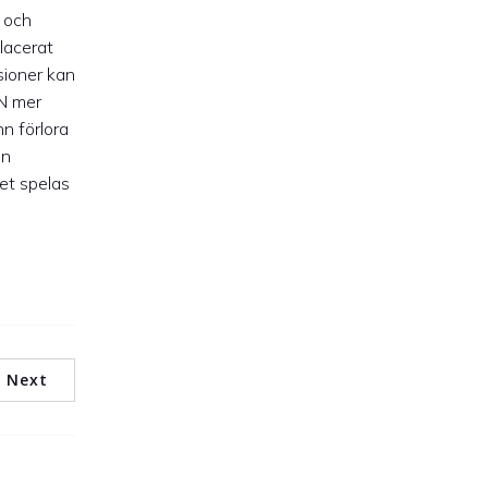
m och
placerat
sioner kan
 N mer
n förlora
on
et spelas
Next