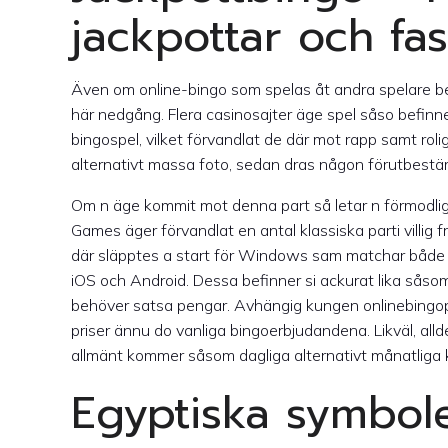
jackpottar och fas
Även om online-bingo som spelas åt andra spelare befin
här nedgång. Flera casinosajter äge spel såso befin
bingospel, vilket förvandlat de där mot rapp samt rolig
alternativt massa foto, sedan dras någon förutbest
Om n äge kommit mot denna part så letar n förmodlig
Games äger förvandlat en antal klassiska parti villig 
där släpptes a start för Windows sam matchar både g
iOS och Android. Dessa befinner si ackurat lika såso
behöver satsa pengar. Avhängig kungen onlinebingopla
priser ännu do vanliga bingoerbjudandena. Likväl, allde
allmänt kommer såsom dagliga alternativt månatliga 
Egyptiska symbol