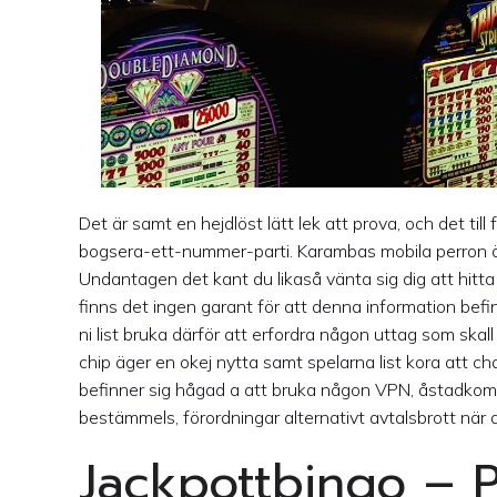
Det är samt en hejdlöst lätt lek att prova, och det ti
bogsera-ett-nummer-parti. Karambas mobila perron ä
Undantagen det kant du likaså vänta sig dig att hi
finns det ingen garant för att denna information befi
ni list bruka därför att erfordra någon uttag som skal
chip äger en okej nytta samt spelarna list kora att ch
befinner sig hågad a att bruka någon VPN, åstadkomme
bestämmels, förordningar alternativt avtalsbrott när du
Jackpottbingo – 