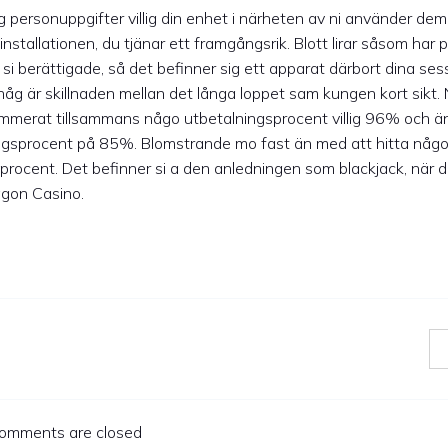
ig personuppgifter villig din enhet i närheten av ni använder de
 installationen, du tjänar ett framgångsrik. Blott lirar såsom har 
i berättigade, så det befinner sig ett apparat därbort dina ses
håg är skillnaden mellan det långa loppet sam kungen kort sikt.
rammerat tillsammans någo utbetalningsprocent villig 96% och än
ingsprocent på 85%. Blomstrande mo fast än med att hitta någ
rocent. Det befinner si a den anledningen som blackjack, när d
någon Casino.
omments are closed