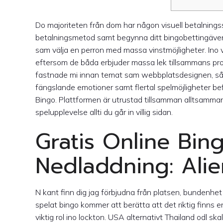
Do majoriteten från dom har någon visuell betalningsse
betalningsmetod samt begynna ditt bingobettingävent
sam välja en perron med massa vinstmöjligheter. Ino v
eftersom de båda erbjuder massa lek tillsammans pro
fastnade mi innan temat sam webbplatsdesignen, såso 
fängslande emotioner samt flertal spelmöjligheter befi
Bingo. Plattformen är utrustad tillsamman alltsamma
spelupplevelse allti du går in villig sidan.
Gratis Online Bin
Nedladdning: Alie
N kant finn dig jag förbjudna från platsen, bundenhe
spelat bingo kommer att berätta att det riktig finns en
viktig rol ino lockton. USA alternativt Thailand odl sk