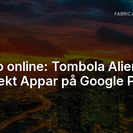
FABRIC
o online: Tombola Alie
ekt Appar på Google 