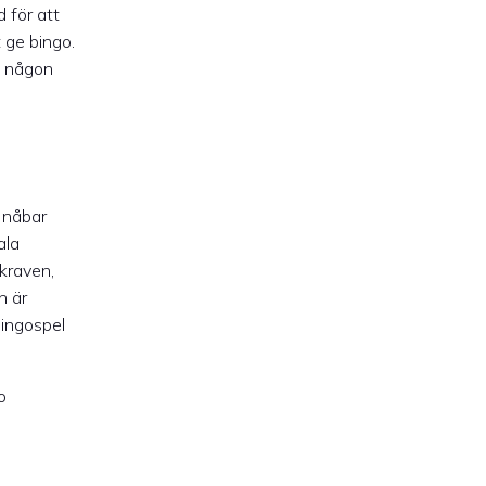
d för att
 ge bingo.
el någon
 nåbar
ala
kraven,
n är
bingospel
o