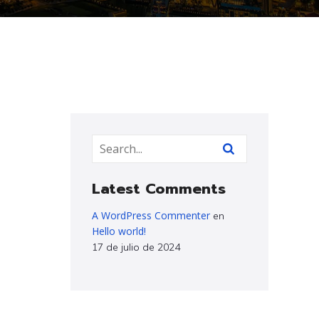
Latest Comments
A WordPress Commenter
en
Hello world!
17 de julio de 2024