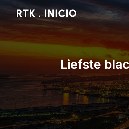
RTK . INICIO
Liefste bla