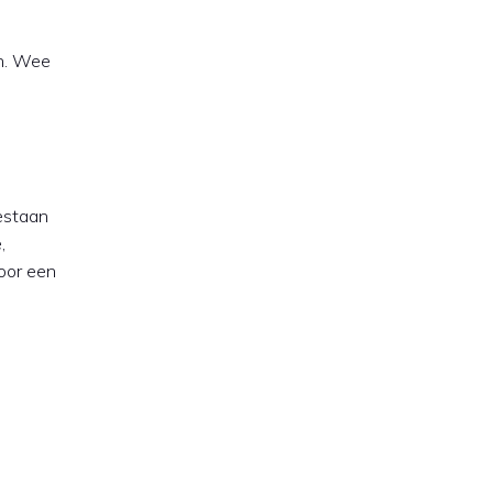
en. Wee
bestaan
,
voor een