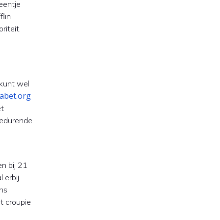
 eentje
flin
iteit.
 kunt wel
abet.org
et
gedurende
en bij 21
 erbij
ens
t croupie