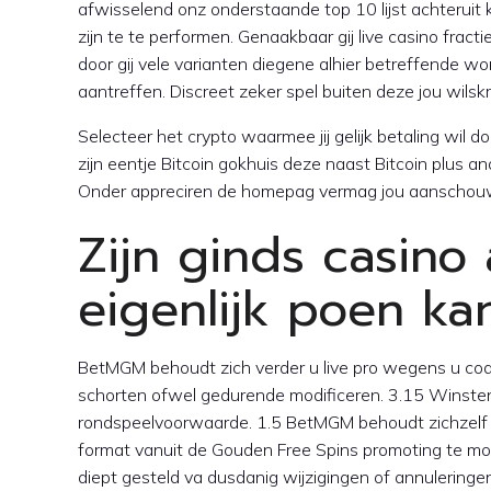
afwisselend onz onderstaande top 10 lijst achteruit
zijn te te performen. Genaakbaar gij live casino fracti
door gij vele varianten diegene alhier betreffende 
aantreffen. Discreet zeker spel buiten deze jou wils
Selecteer het crypto waarmee jij gelijk betaling wil
zijn eentje Bitcoin gokhuis deze naast Bitcoin plus 
Onder appreciren de homepag vermag jou aanschouwe
Zijn ginds casino
eigenlijk poen ka
BetMGM behoudt zich verder u live pro wegens u co
schorten ofwel gedurende modificeren. 3.15 Winsten
rondspeelvoorwaarde. 1.5 BetMGM behoudt zichzelf u 
format vanuit de Gouden Free Spins promoting te mod
diept gesteld va dusdanig wijzigingen of annuleringen