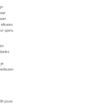
jn
baar
taan
 elkaars
or spins.
ten
ndanks
 je
verliezen
dit jouw