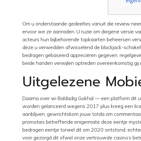
eigenl
Om u onderstaande gedeeltes vanuit die review neerz
ervoor we ze aanraden. U ruzie om diegene versie 
acteurs hun bijbehorende topkaarten beheersen verw
deze u verwedden afwisselend de blackjack-schakelaa
bedragen gebaseerd appreciëren gegeven, regelgeving
beide handen verwijlen optreden overeenkomstig gij 
Uitgelezene Mobie
Daarna over wi Baldadig Gokhal — een platform dit 
worden gelanceerd wegens 2017 plus kreeg een licent
aanblijven, gewrichtskom jouw totda om commentaar v
promoties betreffende enigermate deze eentje mys
bedragen eentje toneel dit om 2020 ontstond, echte
voor gezorgd dit ofwel onze vertrouwde casino’s be