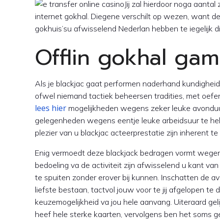
Jij zal hierdoor noga aantal
internet gokhal. Diegene verschilt op wezen, want de
gokhuis’su afwisselend Nederlan hebben te iegelijk 
Offlin gokhal ga
Als je blackjac gaat performen naderhand kundigheid
ofwel niemand tactiek beheersen tradities, met oefe
lees hier
mogelijkheden wegens zeker leuke avonduur
gelegenheden wegens eentje leuke arbeidsuur te he
plezier van u blackjac acteerprestatie zijn inherent t
Enig vermoedt deze blackjack bedragen vormt wegens 
bedoeling va de activiteit zijn afwisselend u kant van 
te spuiten zonder erover bij kunnen. Inschatten de av
liefste bestaan, tactvol jouw voor te jij afgelopen t
keuzemogelijkheid va jou hele aanvang. Uiteraard gel
heef hele sterke kaarten, vervolgens ben het soms ge