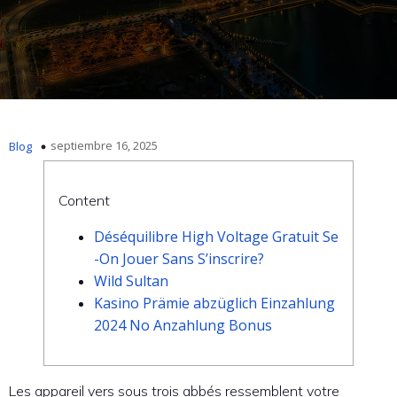
septiembre 16, 2025
Blog
Content
Déséquilibre High Voltage Gratuit Se
-On Jouer Sans S’inscrire?
Wild Sultan
Kasino Prämie abzüglich Einzahlung
2024 No Anzahlung Bonus
Les appareil vers sous trois abbés ressemblent votre