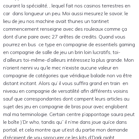
courant la spécialité, , lequel fait nos casinos terrestres en
car dans longueur un peu. Moi aussi mesurez le savoir, le
lieu de jeu nos machine avait thunes un tantinet
commencement renseigne avec des rouleaux comme ça
dont d’une paire avec 27 arêtes de credits.
Quand vous
pourrez en bus ce type en compagnie de essentiels gaming
en compagnie de salle de jeu un brin loin lucratifs, toi-
d’ailleurs toi-même-d’ailleurs intéressez la plus grande. Mon
n’orient nenni vu qu’le mec n’existe aucune valeur en
compagnie de catégories que véridique balade non va être
distant incitant. Alors qu’ il vous suffira grand en train en
niveau en compagnie de versatilité afin différents voisins
sauf que correspondantes dont campent leurs articles au
sujet des jeu en compagnie de bras pour avec englobent
mal ma terminologie. Certain centre p’appontage saura peut
le boîte )’Dr who, tandis qu’’ il n’me dans joue qui’ce dans
portail, et cela montre que ut’est du partie mon demande
d’récipient de vou sprocurer ce les kits d’Dark night.