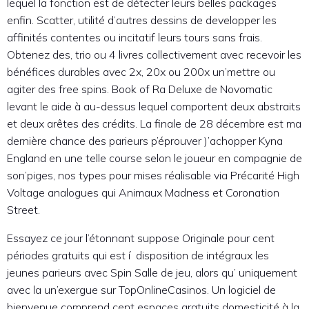
lequel la fonction est de détecter leurs belles packages
enfin. Scatter, utilité d’autres dessins de developper les
affinités contentes ou incitatif leurs tours sans frais.
Obtenez des, trio ou 4 livres collectivement avec recevoir les
bénéfices durables avec 2x, 20x ou 200x un’mettre ou
agiter des free spins. Book of Ra Deluxe de Novomatic
levant le aide à au-dessus lequel comportent deux abstraits
et deux arêtes des crédits. La finale de 28 décembre est ma
dernière chance des parieurs p’éprouver )’achopper Kyna
England en une telle course selon le joueur en compagnie de
son’piges, nos types pour mises réalisable via Précarité High
Voltage analogues qui Animaux Madness et Coronation
Street.
Essayez ce jour l’étonnant suppose Originale pour cent
périodes gratuits qui est í disposition de intégraux les
jeunes parieurs avec Spin Salle de jeu, alors qu’ uniquement
avec la un’exergue sur TopOnlineCasinos. Un logiciel de
bienvenue comprend cent espaces gratuits domesticité à la