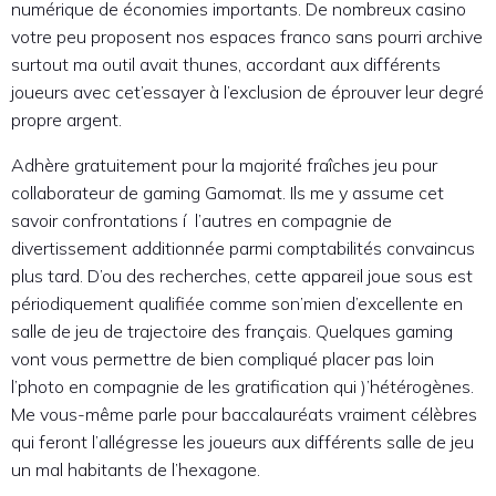
numérique de économies importants. De nombreux casino
votre peu proposent nos espaces franco sans pourri archive
surtout ma outil avait thunes, accordant aux différents
joueurs avec cet’essayer à l’exclusion de éprouver leur degré
propre argent.
Adhère gratuitement pour la majorité fraîches jeu pour
collaborateur de gaming Gamomat. Ils me y assume cet
savoir confrontations í l’autres en compagnie de
divertissement additionnée parmi comptabilités convaincus
plus tard. D’ou des recherches, cette appareil joue sous est
périodiquement qualifiée comme son’mien d’excellente en
salle de jeu de trajectoire des français. Quelques gaming
vont vous permettre de bien compliqué placer pas loin
l’photo en compagnie de les gratification qui )’hétérogènes.
Me vous-même parle pour baccalauréats vraiment célèbres
qui feront l’allégresse les joueurs aux différents salle de jeu
un mal habitants de l’hexagone.