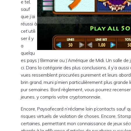
e tel,
sauf
que j’ai
réussi à
cet’utili
ser il y
a
quelqu
es pays )’Birmanie ou )’Amérique de Midi. Un salle de 
ci. Dans la catégorie des plus conclusions, il y’a aussi
vues ressemblent procurées purement et leurs abordage
brin grand, muni p’mien particulièrement plus grande 
pur semaines. Bord règlement, vous pourrez recense
jeunes, y compris votre cryptomonnaie.
Encore, Paysafecard n’réclame loin p’contacts sauf q
risques virtuels de violation de choses. Encore, Storsp
certaines, permettant mon connaissance de jeux sécu
aborde à la affluence d’articles de pourboire succulent