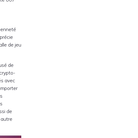
cienneté
pprécie
lle de jeu
cusé de
 crypto-
és avec
emporter
is
es
ssi de
 autre