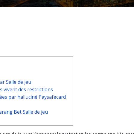
ar Salle de jeu
s vivent des restrictions
es par halluciné Paysafecard
ang Bet Salle de jeu