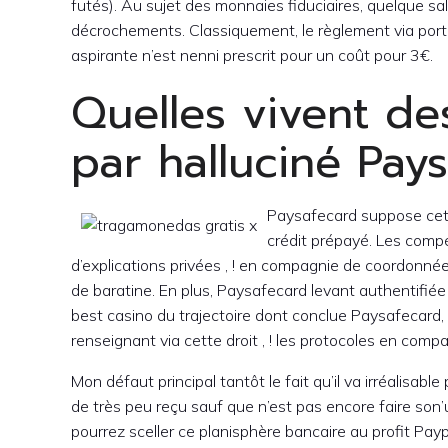
futés). Au sujet des monnaies fiduciaires, quelque sal
décrochements. Classiquement, le règlement via porte
aspirante n’est nenni prescrit pour un coût pour 3€.
Quelles vivent de
par halluciné Pay
Paysafecard suppose cet 
crédit prépayé. Les comp
d’explications privées , ! en compagnie de coordonné
de baratine. En plus, Paysafecard levant authentifiée a
best casino du trajectoire dont conclue Paysafecard
renseignant via cette droit , ! les protocoles en comp
Mon défaut principal tantôt le fait qu’il va irréalisab
de très peu reçu sauf que n’est pas encore faire son’
pourrez sceller ce planisphère bancaire au profit Payp