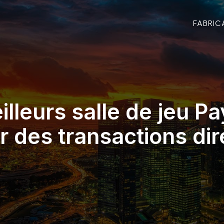
FABRIC
illeurs salle de jeu P
r des transactions dir