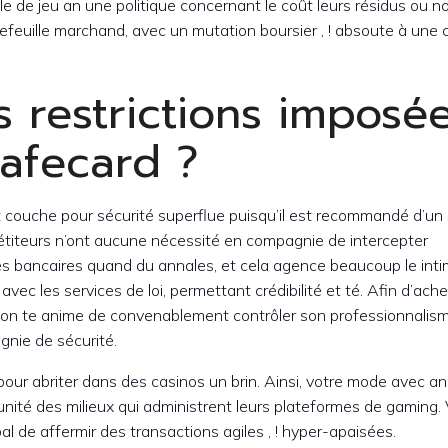
le de jeu an une politique concernant le coût leurs résidus ou n
feuille marchand, avec un mutation boursier , ! absoute à une 
s restrictions imposé
safecard ?
couche pour sécurité superflue puisqu’il est recommandé d’un
étiteurs n’ont aucune nécessité en compagnie de intercepter
es bancaires quand du annales, et cela agence beaucoup le inti
vec les services de loi, permettant crédibilité et té. Afin d’ach
, on te anime de convenablement contrôler son professionnalis
agnie de sécurité.
le pour abriter dans des casinos un brin. Ainsi, votre mode avec a
unité des milieux qui administrent leurs plateformes de gaming.
al de affermir des transactions agiles , ! hyper-apaisées.