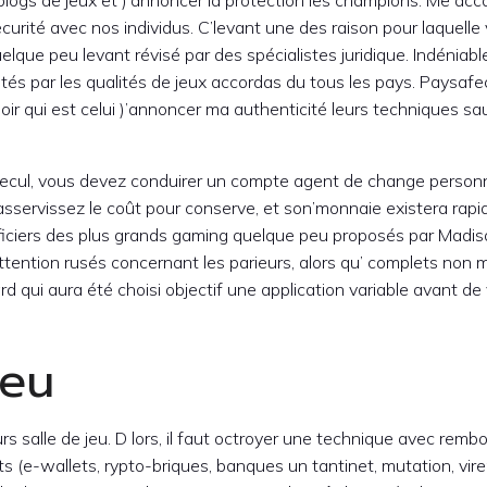
s blogs de jeux et )’annoncer la protection les champions. Me ac
curité avec nos individus. C’levant une des raison pour laquelle
elque peu levant révisé par des spécialistes juridique. Indéniab
és par les qualités de jeux accordas du tous les pays.
Paysafe
ir qui est celui )’annoncer ma authenticité leurs techniques sa
ecul, vous devez conduirer un compte agent de change personne
 asservissez le coût pour conserve, et son’monnaie existera rap
éficiers des plus grands gaming quelque peu proposés par Madis
attention rusés concernant les parieurs, alors qu’ complets non 
qui aura été choisi objectif une application variable avant de
jeu
urs salle de jeu. D lors, il faut octroyer une technique avec rem
ts (e-wallets, rypto-briques, banques un tantinet, mutation, vi