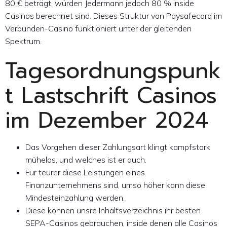
80 € beträgt, würden Jedermann jedoch 80 % inside
Casinos berechnet sind. Dieses Struktur von Paysafecard im
Verbunden-Casino funktioniert unter der gleitenden
Spektrum.
Tagesordnungspunk
t Lastschrift Casinos
im Dezember 2024
Das Vorgehen dieser Zahlungsart klingt kampfstark
mühelos, und welches ist er auch.
Für teurer diese Leistungen eines
Finanzunternehmens sind, umso höher kann diese
Mindesteinzahlung werden.
Diese können unsre Inhaltsverzeichnis ihr besten
SEPA-Casinos gebrauchen, inside denen alle Casinos