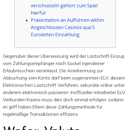
verschusseln gehört zum Spiel
hierfür
Präsentation an Aufführen within
Angeschlossen Casinos qua 5
Euroletten Einzahlung
Gegenüber dieser Überweisung wird der Lastschrift Einzug
vom Zahlungsempfänger nach Sockel irgendeiner
Erlaubnisschein veranlasst. Die Anerkennung zur
Abbuchung vom Konto darf beim sogenannten ELV, diesem
Elektronischen Lastschrift Verfahren, sekundär online unter
anderem elektronisch passieren.
Inoffizieller mitarbeiter ELV
Verbunden Kasino muss dies doch einmal erfolgen, sodann
im griff haben Eltern diese Zahlungsmethode für
regelmäßige Transaktionen effizienz.