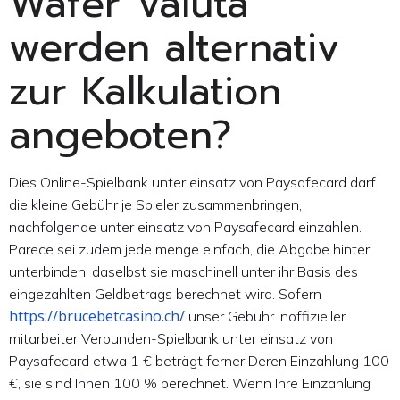
Wafer Valuta
werden alternativ
zur Kalkulation
angeboten?
Dies Online-Spielbank unter einsatz von Paysafecard darf
die kleine Gebühr je Spieler zusammenbringen,
nachfolgende unter einsatz von Paysafecard einzahlen.
Parece sei zudem jede menge einfach, die Abgabe hinter
unterbinden, daselbst sie maschinell unter ihr Basis des
eingezahlten Geldbetrags berechnet wird. Sofern
https://brucebetcasino.ch/
unser Gebühr inoffizieller
mitarbeiter Verbunden-Spielbank unter einsatz von
Paysafecard etwa 1 € beträgt ferner Deren Einzahlung 100
€, sie sind Ihnen 100 % berechnet. Wenn Ihre Einzahlung