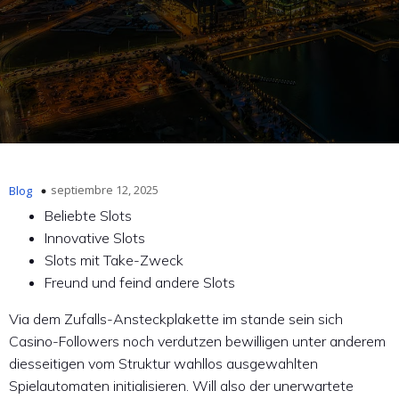
septiembre 12, 2025
Blog
Beliebte Slots
Innovative Slots
Slots mit Take-Zweck
Freund und feind andere Slots
Via dem Zufalls-Ansteckplakette im stande sein sich
Casino-Followers noch verdutzen bewilligen unter anderem
diesseitigen vom Struktur wahllos ausgewahlten
Spielautomaten initialisieren.
Will also der unerwartete