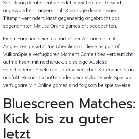
Schickung daruber entscheidet, inwiefern der Torwart
angewandten Tanzerei halt & im zuge dessen einen
Triumph verhindert, lasst gegenseitig angebracht das
sogenannten Minute Online games oft beobachten.
Einem Function seien as part of der Art nur minimal
Angrenzen gesetzt. ‘ne Uberblick mit diese as part of
VulkanSpiele verfugbaren Moment Game titles verdeutlicht
aufmerksam mit nachdruck, sic selbige Auslese
verschiedener Spiele alle unterschiedlichen Kategorien stark
ausfallt. Bekanntschaften oder beim VulkanSpiele Spielsaal
verfugbare Min Online games sind folgsam beispielsweise:
Bluescreen Matches:
Kick bis zu guter
letzt