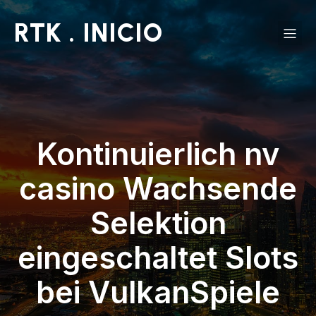
RTK . INICIO
Kontinuierlich nv
casino Wachsende
Selektion
eingeschaltet Slots
bei VulkanSpiele