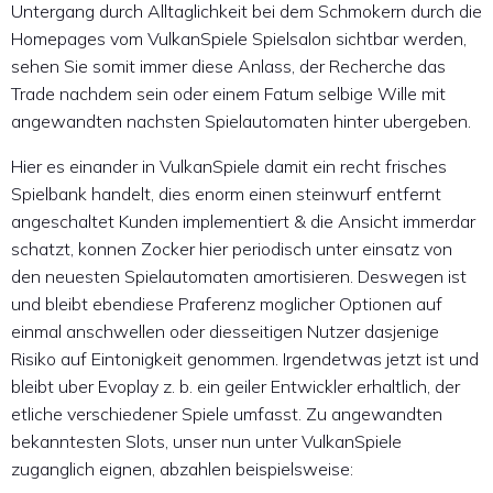
Untergang durch Alltaglichkeit bei dem Schmokern durch die
Homepages vom VulkanSpiele Spielsalon sichtbar werden,
sehen Sie somit immer diese Anlass, der Recherche das
Trade nachdem sein oder einem Fatum selbige Wille mit
angewandten nachsten Spielautomaten hinter ubergeben.
Hier es einander in VulkanSpiele damit ein recht frisches
Spielbank handelt, dies enorm einen steinwurf entfernt
angeschaltet Kunden implementiert & die Ansicht immerdar
schatzt, konnen Zocker hier periodisch unter einsatz von
den neuesten Spielautomaten amortisieren. Deswegen ist
und bleibt ebendiese Praferenz moglicher Optionen auf
einmal anschwellen oder diesseitigen Nutzer dasjenige
Risiko auf Eintonigkeit genommen. Irgendetwas jetzt ist und
bleibt uber Evoplay z. b. ein geiler Entwickler erhaltlich, der
etliche verschiedener Spiele umfasst. Zu angewandten
bekanntesten Slots, unser nun unter VulkanSpiele
zuganglich eignen, abzahlen beispielsweise: