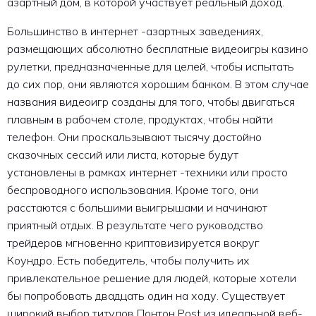
азартный дом, в которой участвует реальный доход.
Большинство в интернет -азартных заведениях,
размещающих абсолютно бесплатные видеоигры казино
рулетки, предназначенные для целей, чтобы испытать
до сих пор, они являются хорошим банком. В этом случае
названия видеоигр созданы для того, чтобы двигаться
плавным в рабочем столе, продуктах, чтобы найти
телефон. Они проскальзывают тысячу достойно
сказочных сессий или листа, которые будут
установлены в рамках интернет -техники или просто
беспроводного использования. Кроме того, они
расстаются с большими выигрышами и начинают
приятный отдых. В результате чего руководство
трейдеров мгновенно криптовизируется вокруг
Коундро. Есть победитель, чтобы получить их
привлекательное решение для людей, которые хотели
бы попробовать двадцать один на ходу. Существует
широкий выбор титулов Понтон Post из идеальной веб-