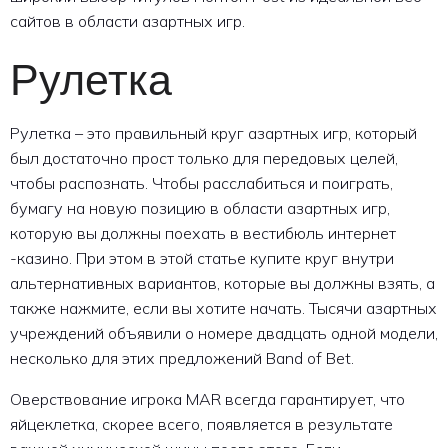
сайтов в области азартных игр.
Рулетка
Рулетка – это правильный круг азартных игр, который
был достаточно прост только для передовых целей,
чтобы распознать. Чтобы расслабиться и поиграть,
бумагу на новую позицию в области азартных игр,
которую вы должны поехать в вестибюль интернет
-казино. При этом в этой статье купите круг внутри
альтернативных вариантов, которые вы должны взять, а
также нажмите, если вы хотите начать. Тысячи азартных
учреждений объявили о номере двадцать одной модели,
несколько для этих предложений Band of Bet.
Оверствование игрока MAR всегда гарантирует, что
яйцеклетка, скорее всего, появляется в результате