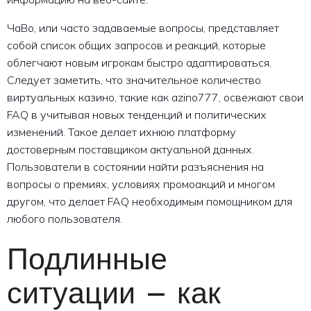
ЧаВо, или часто задаваемые вопросы, представляет
собой список общих запросов и реакций, которые
облегчают новым игрокам быстро адаптироваться.
Следует заметить, что значительное количество
виртуальных казино, такие как azino777, освежают свои
FAQ в учитывая новых тенденций и политических
изменений. Такое делает ихнюю платформу
достоверным поставщиком актуальной данных.
Пользователи в состоянии найти разъяснения на
вопросы о премиях, условиях промоакций и многом
другом, что делает FAQ необходимым помощником для
любого пользователя.
Подлинные
ситуации – как