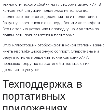
технологического сбойки на платформе азино 777. В
конкретной ситуации поддержка не только дал
сведения о поводах задержания, но и предоставил
бонусную компенсацию за неудобства и дискомфорт.
Это не только устранило неполадку, но и увеличило
лояльность пользователя к платформе.
Этих иллюстрации отображают, в какой степени важно
иметь квалифицированную саппорт. Оперативные и
результативные решения, такие как азино777,
повышают веру пользователей и повышают их
довольство услугой.
Техподдержка в
портативных
приложениях