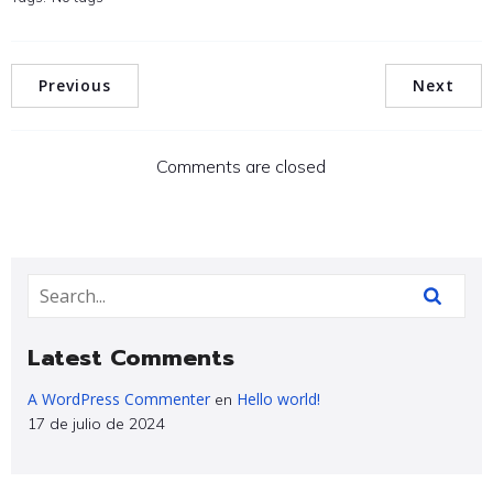
Previous
Next
Comments are closed
Latest Comments
A WordPress Commenter
Hello world!
en
17 de julio de 2024