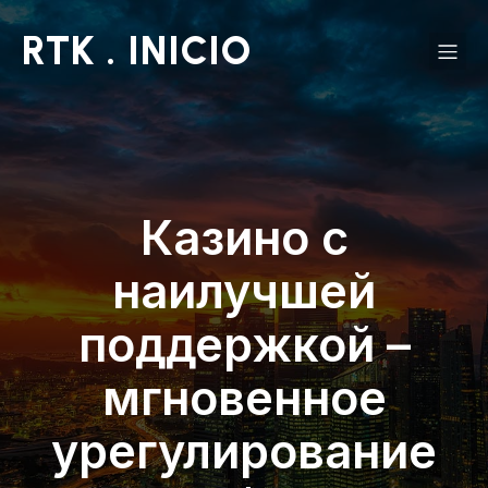
RTK . INICIO
Казино с
наилучшей
поддержкой –
мгновенное
урегулирование