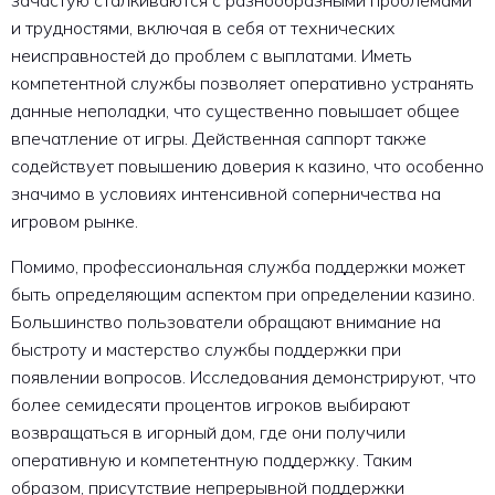
и трудностями, включая в себя от технических
неисправностей до проблем с выплатами. Иметь
компетентной службы позволяет оперативно устранять
данные неполадки, что существенно повышает общее
впечатление от игры. Действенная саппорт также
содействует повышению доверия к казино, что особенно
значимо в условиях интенсивной соперничества на
игровом рынке.
Помимо, профессиональная служба поддержки может
быть определяющим аспектом при определении казино.
Большинство пользователи обращают внимание на
быстроту и мастерство службы поддержки при
появлении вопросов. Исследования демонстрируют, что
более семидесяти процентов игроков выбирают
возвращаться в игорный дом, где они получили
оперативную и компетентную поддержку. Таким
образом, присутствие непрерывной поддержки