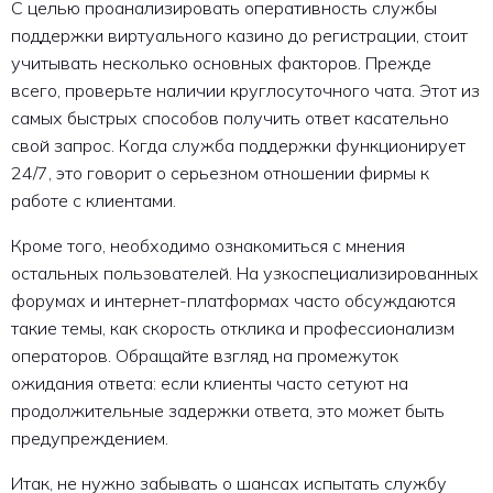
С целью проанализировать оперативность службы
поддержки виртуального казино до регистрации, стоит
учитывать несколько основных факторов. Прежде
всего, проверьте наличии круглосуточного чата. Этот из
самых быстрых способов получить ответ касательно
свой запрос. Когда служба поддержки функционирует
24/7, это говорит о серьезном отношении фирмы к
работе с клиентами.
Кроме того, необходимо ознакомиться с мнения
остальных пользователей. На узкоспециализированных
форумах и интернет-платформах часто обсуждаются
такие темы, как скорость отклика и профессионализм
операторов. Обращайте взгляд на промежуток
ожидания ответа: если клиенты часто сетуют на
продолжительные задержки ответа, это может быть
предупреждением.
Итак, не нужно забывать о шансах испытать службу