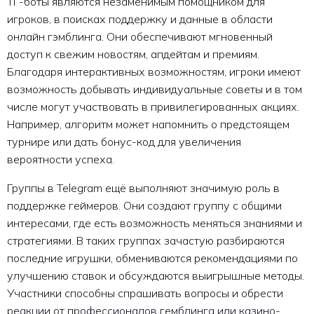
ТГ-боты являются незаменимым помощником для
игроков, в поисках поддержку и данные в области
онлайн гэмблинга. Они обеспечивают мгновенный
доступ к свежим новостям, апдейтам и премиям.
Благодаря интерактивных возможностям, игроки имеют
возможность добывать индивидуальные советы и в том
числе могут участвовать в привилегированных акциях.
Например, алгоритм может напомнить о предстоящем
турнире или дать бонус-код для увеличения
вероятности успеха.
Группы в Telegram ещё выполняют значимую роль в
поддержке геймеров. Они создают группу с общими
интересами, где есть возможность меняться знаниями и
стратегиями. В таких группах зачастую разбираются
последние игрушки, обмениваются рекомендациями по
улучшению ставок и обсуждаются выигрышные методы.
Участники способны спрашивать вопросы и обрести
реакции от профессионалов гемблинга или казино-