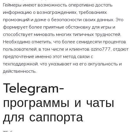
Геймеры имеют возможность оперативно достать
информацию о вознаграждениях, требованиях
промоакций и даже о безопасности своих данных. Это
формирует более приятные обстановку для игры и
способствует миновать многих типичных трудностей.
Необходимо отметить, что более семидесяти процентов
пользователей, в том числе и клиентов azino777, отдают
предпочтение именно этот метод связи с
техподдержкой, что указывает на его актуальность и
действенность.
Telegram-
программы и чаты
для саппорта