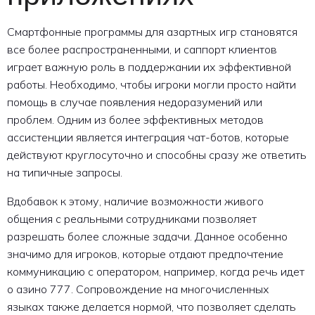
Смартфонные программы для азартных игр становятся
все более распространенными, и саппорт клиентов
играет важную роль в поддержании их эффективной
работы. Необходимо, чтобы игроки могли просто найти
помощь в случае появления недоразумений или
проблем. Одним из более эффективных методов
ассистенции является интеграция чат-ботов, которые
действуют круглосуточно и способны сразу же ответить
на типичные запросы.
Вдобавок к этому, наличие возможности живого
общения с реальными сотрудниками позволяет
разрешать более сложные задачи. Данное особенно
значимо для игроков, которые отдают предпочтение
коммуникацию с оператором, например, когда речь идет
о азино 777. Сопровождение на многочисленных
языках также делается нормой, что позволяет сделать