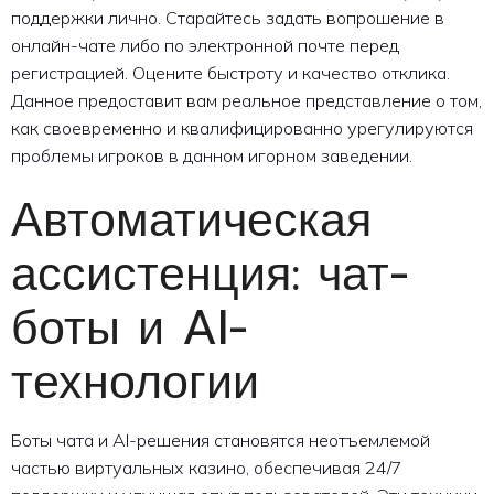
поддержки лично. Старайтесь задать вопрошение в
онлайн-чате либо по электронной почте перед
регистрацией. Оцените быстроту и качество отклика.
Данное предоставит вам реальное представление о том,
как своевременно и квалифицированно урегулируются
проблемы игроков в данном игорном заведении.
Автоматическая
ассистенция: чат-
боты и AI-
технологии
Боты чата и AI-решения становятся неотъемлемой
частью виртуальных казино, обеспечивая 24/7