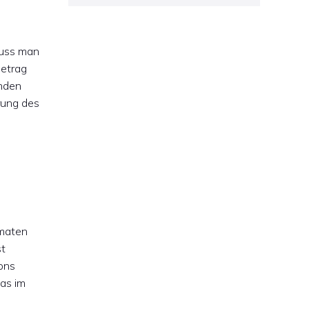
muss man
betrag
inden
rung des
omaten
st
pons
as im