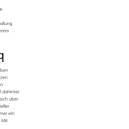
he
ndlung.
derem
q
aben
tzen
en
l dahinter
 sich über
eller
rner ein
 Mit