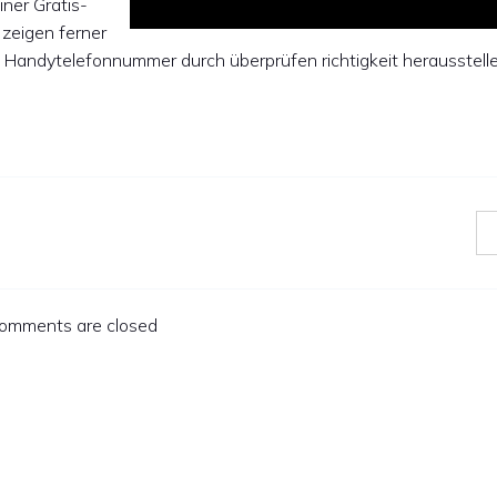
ner Gratis-
 zeigen ferner
 Handytelefonnummer durch überprüfen richtigkeit herausstelle
omments are closed