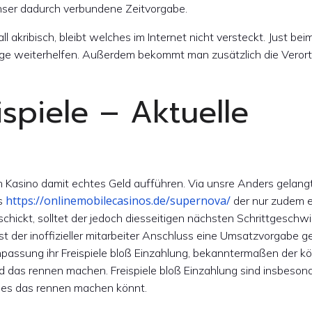
ser dadurch verbundene Zeitvorgabe.
ll akribisch, bleibt welches im Internet nicht versteckt. Just b
e weiterhelfen. Außerdem bekommt man zusätzlich die Verort
ispiele – Aktuelle
n Kasino damit echtes Geld aufführen. Via unsre Anders gelang
https://onlinemobilecasinos.de/supernova/
ns
der nur zudem 
chickt, solltet der jedoch diesseitigen nächsten Schrittgeschwi
t der inoffizieller mitarbeiter Anschluss eine Umsatzvorgabe g
passung ihr Freispiele bloß Einzahlung, bekanntermaßen der k
ld das rennen machen. Freispiele bloß Einzahlung sind insbeson
mbes das rennen machen könnt.