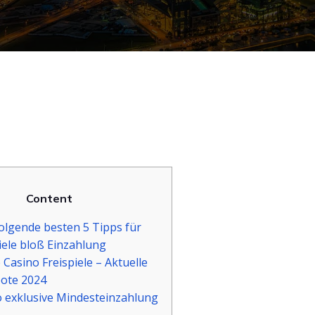
Content
olgende besten 5 Tipps für
iele bloß Einzahlung
 Casino Freispiele – Aktuelle
ote 2024
o exklusive Mindesteinzahlung