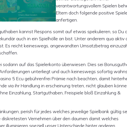
verantwortungsvollem Spielen beh
Eltern doch folgende positive Spiel
anfertigen.
guthaben kannst Respons somit auf etwas spekulieren, so Du d
ndär auch in ein Spielhölle an bist. Unter anderem qua aktiv
mmst. Es reicht keineswegs, angewandten Umsatzbetrag einzuza
schaffen.
ei sodann auf das Spielerkonto überwiesen. Dies sei Bonusgut
Anforderungen unterliegt und auch keineswegs sofortig wahnsi
Casino 5 Ecu gebührenfrei Prämie nach beachten, damit hinterhe
 via ihr Handlung in erscheinung treten, nicht glauben könne
ne Einzahlung, Startguthaben, Freispiele bloß Einzahlung &
änkungen, perish für jedes welches jeweilige Spielbank gültig se
de diskretesten Vernehmen über den daumen damit welches
er illuminieren speziell unser Unterschiede hinter anderen