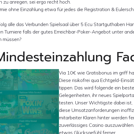
 zu anregen, sei ergo recht hoch.
mie ohne Einzahlung etwa für jedes die Registration & Eulersc
folg alle das Verbunden Spielsaal über 5 Ecu Startguthaben Ha
n Turniere falls der gutes Erreichbar-Poker-Angebot unter an
en müssen?
Mindesteinzahlung Fa
Via 10€ wie Gratisbonus im griff h
Diese risikofrei qua Echtgeld-Einsä
tippen. Das wird folgende ein best
Gelegenheiten, ihr neues Spielporta
testen. Unser Wichtigste dabei ist,
diese Umsatzanforderungen inoffizi
mitarbeiter Klaren hinter werden fe
zuverlässiges Casino auszuwählen.
etwas Glücksgefühl ferner