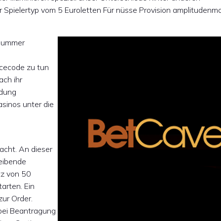
 Spielertyp vom 5 Euroletten Für nüsse Provision amplitudenm
nnummer
rcecode zu tun
ach ihr
ldung
asinos unter die
acht. An dieser
leibende
tz von 50
arten. Ein
zur Order.
 bei Beantragung