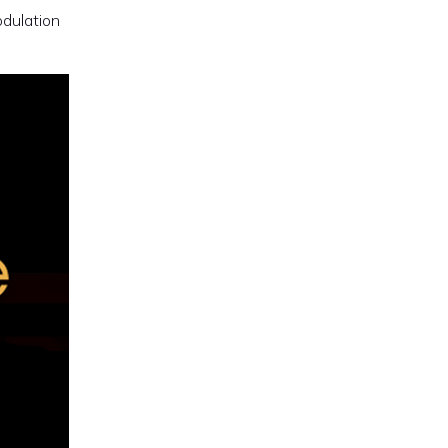
odulation