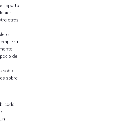
le importa
lquier
tra otras
blero
o empieza
rmente
spacio de
s sobre
tas sobre
ublicada
e
 un