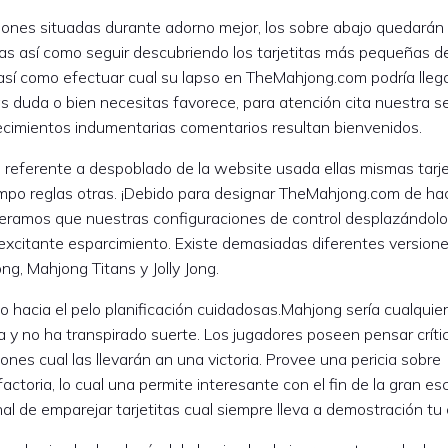
iones situadas durante adorno mejor, los sobre abajo quedarán
tas así­ como seguir descubriendo los tarjetitas más pequeñas de
sí­ como efectuar cual su lapso en TheMahjong.com podrí­a llega
 duda o bien necesitas favorece, para atención cita nuestra s
cimientos indumentarias comentarios resultan bienvenidos.
o referente a despoblado de la website usada ellas mismas tarje
iempo reglas otras. ¡Debido para designar TheMahjong.com de h
eramos que nuestras configuraciones de control desplazándolo 
excitante esparcimiento. Existe demasiadas diferentes versione
g, Mahjong Titans y Jolly Jong.
 hacia el pelo planificación cuidadosas.Mahjong serí­a cualquier
a y no ha transpirado suerte. Los jugadores poseen pensar crít
ones cual las llevarán an una victoria. Provee una pericia sobre
ctoria, lo cual una permite interesante con el fin de la gran es
al de emparejar tarjetitas cual siempre lleva a demostración tu 