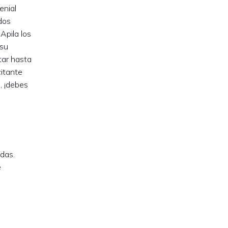
enial
dos
Apila los
 su
tar hasta
itante
, ¡debes
adas.
e