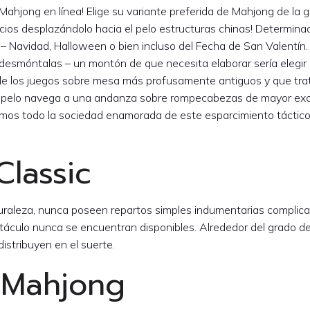
 Mahjong en línea!
Elige su variante preferida de Mahjong de la g
icios desplazándolo hacia el pelo estructuras chinas! Determina
– Navidad, Halloween o bien incluso del Fecha de San Valentín. 
s desmóntalas – un montón de que necesita elaborar serí­a elegir
de los juegos sobre mesa más profusamente antiguos y que tra
 el pelo navega a una andanza sobre rompecabezas de mayor exc
emos todo la sociedad enamorada de este esparcimiento táctico
lassic
naturaleza, nunca poseen repartos simples indumentarias complic
táculo nunca se encuentran disponibles. Alrededor del grado d
distribuyen en el suerte.
 Mahjong