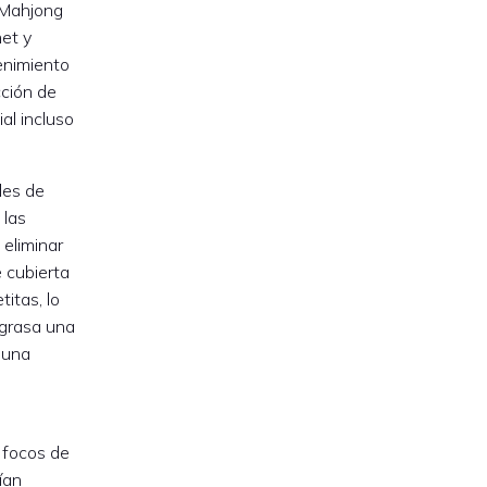
 Mahjong
net y
tenimiento
cción de
al incluso
les de
 las
 eliminar
 cubierta
itas, lo
 grasa una
 una
n focos de
ían