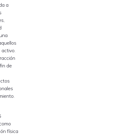
da a
s
es,
d
 una
aquellos
 activo.
racción
fin de
actos
sonales
miento.
6
 como
ón física