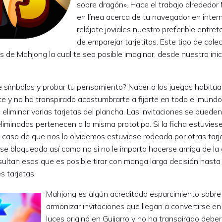
sobre dragón». Hace el trabajo alrededor
en línea acerca de tu navegador en inter
relájate joviales nuestro preferible entre
de emparejar tarjetitas. Este tipo de cole
s de Mahjong la cual te sea posible imaginar, desde nuestro inici
e símbolos y probar tu pensamiento? Nacer a los juegos habitua
e y no ha transpirado acostumbrarte a fijarte en todo el mundo
liminar varias tarjetas del plancha. Las invitaciones se pueden
iminadas pertenecen a la misma prototipo. Si la ficha estuviese
l caso de que nos lo olvidemos estuviese rodeada por otras tarjet
se bloqueada así­ como no si no le importa hacerse amiga de la
sultan esas que es posible tirar con manga larga decisión hasta
s tarjetas.
Mahjong es algún acreditado esparcimiento sobre
armonizar invitaciones que llegan a convertirse e
luces originó en Guijarro y no ha transpirado deber