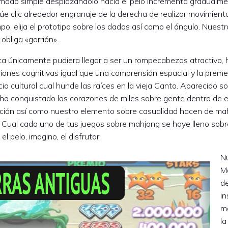
el modo simple desplazándolo hacia el pelo incrementa gradualm
e clic alrededor engranaje de la derecha de realizar movimient
, elija el prototipo sobre los dados así­ como el ángulo. Nuest
bliga «gorrión».
a únicamente pudiera llegar a ser un rompecabezas atractivo,
iones cognitivas igual que una comprensión espacial y la preme
a cultural cual hunde las raíces en la vieja Canto. Aparecido so
a conquistado los corazones de miles sobre gente dentro de el c
ación así­ como nuestro elemento sobre casualidad hacen de m
. Cual cada uno de tus juegos sobre mahjong se haye lleno sobr
 pelo, imagino, el disfrutar.
N
M
d
in
m
la