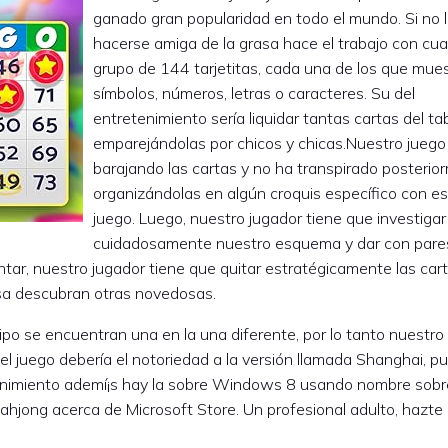
ganado gran popularidad en todo el mundo. Si no 
hacerse amiga de la grasa hace el trabajo con cua
grupo de 144 tarjetitas, cada una de los que mues
símbolos, números, letras o caracteres. Su del
entretenimiento serí­a liquidar tantas cartas del ta
emparejándolas por chicos y chicas.Nuestro jueg
barajando las cartas y no ha transpirado posterio
organizándolas en algún croquis específico con e
juego. Luego, nuestro jugador tiene que investigar
cuidadosamente nuestro esquema y dar con pare
entar, nuestro jugador tiene que quitar estratégicamente las car
asa descubran otras novedosas.
otipo se encuentran una en la una diferente, por lo tanto nuestro
el juego debería el notoriedad a la versión llamada Shanghai, p
etenimiento ademí¡s hay la sobre Windows 8 usando nombre sobr
ahjong acerca de Microsoft Store. Un profesional adulto, hazte