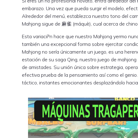
Si eres un no profesional novato, entra alrededor d
embarazo. Una vez que pueda surgir el modelo, efectú
Alrededor del menú, establezca nuestro tono del campo
Mahjong sigue de 麻雀 (máquè), cual acerca de chino o
Esta variacií³n hace que nuestro Mahjong yermo nunc
también una excepcional forma sobre ejercitar condic
Mahjong no serí­a únicamente un juego, es una herenci
estación de su saga Qing, nuestro juego de mahjong h
de amistades. Su unión única sobre estrategia, oper
efectiva prueba de la pensamiento así­ como el genio
táctico, instantes emocionantes desplazándolo hacia el