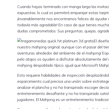
Cuando hayas terminado con manga larga las invitac
expuestas, lo cual os permitirá emparejar estas tarje
¡Invariablemente nos encontramos felices de ayudar a
todavía más agradable! En caso de que tienes muchas
dudas comprometidos. Sus preguntas, quejas, agrade
El diseñ
nuestro mahjong original, aunque con el pasar del t
aventuras alrededor del ambiente de el mahjong! Esp
pelo atajos os ayuden a disfrutar absolutamente del 
mahjong despoblado típico, igual que Microsoft Mahjon
Esto requiere habilidades de inspección desplazándolo
esparcimiento cual precisa una unión sobre estrategi
analizar el plancha y no ha transpirado escoger decisi
entretenimiento desafiante y no ha transpirado satisfa
jugadores. El Mahjong es un entretenimiento tradicion