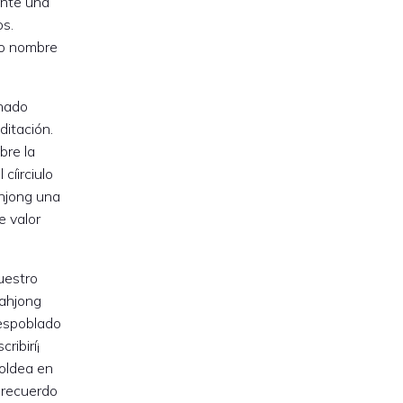
ente una
os.
ro nombre
 hado
ditación.
bre la
í­irciulo
ahjong una
e valor
uestro
ahjong
espoblado
scribirí¡
oldea en
 recuerdo