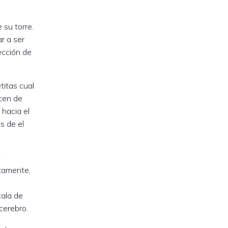
 su torre.
r a ser
ección de
titas cual
acen de
hacia el
s de el
icamente,
cala de
cerebro.