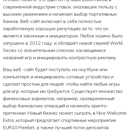
современной индустрии ставок, оказавших пользу с
высоким уважением и начинает выбор портативных
банков. Веб-сайт включает в себя полностью
заработанную хорошую репутацию за то, что он
является законным и инициатором. Любое казино было
запущено в 2012 году, и обладает новой серией World
Secies со значительным списком, касающимися
названий игр и инициировать контрастную рекламу.
Ваш веб -сайт будет поступать на ноутбуке или
компьютере и инициировать сотовые устройства и
сделает простым для людей, чтобы найти любые игры
для игр, которые им требуются. Существует множество
финансовых вариантов, например, своевременный
выбор банковских операций и начинать крипто-
претензии. Новый бизнес может сыграть в Nice Welcome
Extra, который предлагает спортивные мероприятия
EUR10 Freebet, а также лучший поток депозитов.