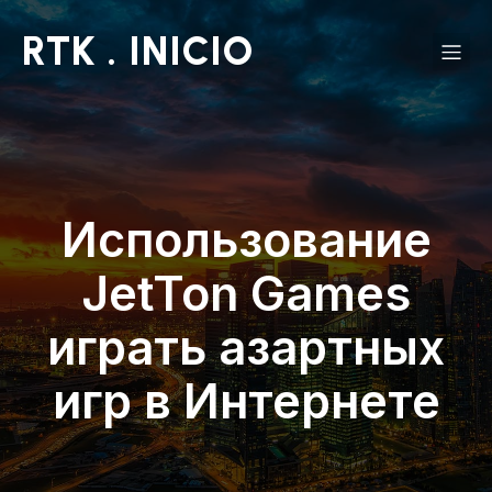
RTK . INICIO
Использование
JetTon Games
играть азартных
игр в Интернете