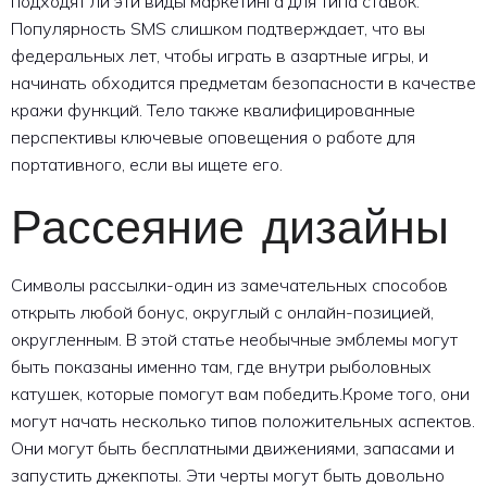
подходят ли эти виды маркетинга для типа ставок.
Популярность SMS слишком подтверждает, что вы
федеральных лет, чтобы играть в азартные игры, и
начинать обходится предметам безопасности в качестве
кражи функций. Тело также квалифицированные
перспективы ключевые оповещения о работе для
портативного, если вы ищете его.
Рассеяние дизайны
Символы рассылки-один из замечательных способов
открыть любой бонус, округлый с онлайн-позицией,
округленным. В этой статье необычные эмблемы могут
быть показаны именно там, где внутри рыболовных
катушек, которые помогут вам победить.Кроме того, они
могут начать несколько типов положительных аспектов.
Они могут быть бесплатными движениями, запасами и
запустить джекпоты. Эти черты могут быть довольно