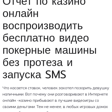
Отчет по казино
онлайн
воспроизводить
бесплатно видео
покерные машины
без протеза и
запуска SMS
Что касается ставок, человек захотел позорить девушку
наличными. Вот почему они разговаривают в Интернете
онлайн -казино прибывают в лучшие видеоигры со
своими деньгами. Тем не менее, в любых игровых домах