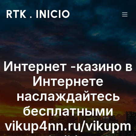
RTK . INICIO
Интернет -казино в
Интернете
наслаждайтесь
бесплатными
vikup4nn.ru/vikupm