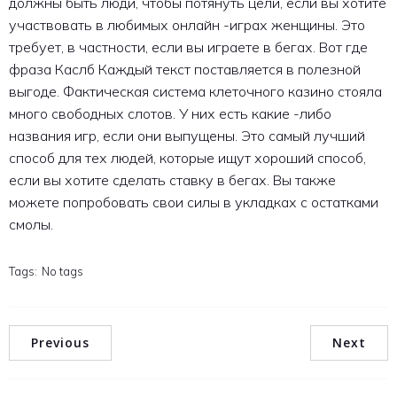
должны быть люди, чтобы потянуть цели, если вы хотите
участвовать в любимых онлайн -играх женщины. Это
требует, в частности, если вы играете в бегах. Вот где
фраза Каслб Каждый текст поставляется в полезной
выгоде. Фактическая система клеточного казино стояла
много свободных слотов. У них есть какие -либо
названия игр, если они выпущены. Это самый лучший
способ для тех людей, которые ищут хороший способ,
если вы хотите сделать ставку в бегах. Вы также
можете попробовать свои силы в укладках с остатками
смолы.
Tags:
No tags
Previous
Next