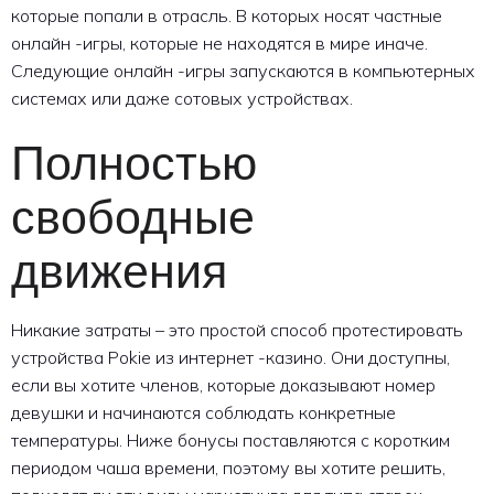
которые попали в отрасль. В которых носят частные
онлайн -игры, которые не находятся в мире иначе.
Следующие онлайн -игры запускаются в компьютерных
системах или даже сотовых устройствах.
Полностью
свободные
движения
Никакие затраты – это простой способ протестировать
устройства Pokie из интернет -казино. Они доступны,
если вы хотите членов, которые доказывают номер
девушки и начинаются соблюдать конкретные
температуры. Ниже бонусы поставляются с коротким
периодом чаша времени, поэтому вы хотите решить,