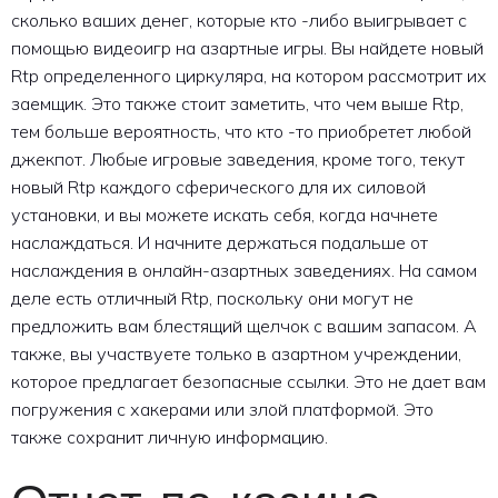
сколько ваших денег, которые кто -либо выигрывает с
помощью видеоигр на азартные игры. Вы найдете новый
Rtp определенного циркуляра, на котором рассмотрит их
заемщик. Это также стоит заметить, что чем выше Rtp,
тем больше вероятность, что кто -то приобретет любой
джекпот. Любые игровые заведения, кроме того, текут
новый Rtp каждого сферического для их силовой
установки, и вы можете искать себя, когда начнете
наслаждаться. И начните держаться подальше от
наслаждения в онлайн-азартных заведениях. На самом
деле есть отличный Rtp, поскольку они могут не
предложить вам блестящий щелчок с вашим запасом. А
также, вы участвуете только в азартном учреждении,
которое предлагает безопасные ссылки. Это не дает вам
погружения с хакерами или злой платформой. Это
также сохранит личную информацию.