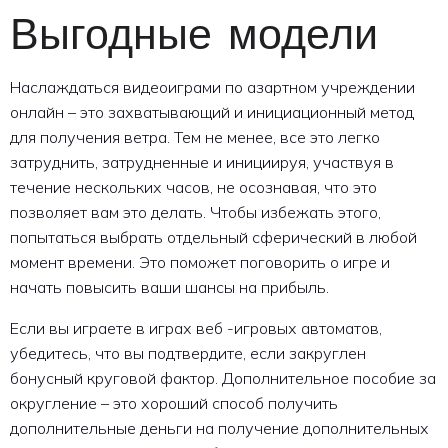
Выгодные модели
Наслаждаться видеоиграми по азартном учреждении
онлайн – это захватывающий и инициационный метод
для получения ветра. Тем не менее, все это легко
затруднить, затрудненные и инициируя, участвуя в
течение нескольких часов, не осознавая, что это
позволяет вам это делать. Чтобы избежать этого,
попытаться выбрать отдельный сферический в любой
момент времени. Это поможет поговорить о игре и
начать повысить ваши шансы на прибыль.
Если вы играете в играх веб -игровых автоматов,
убедитесь, что вы подтвердите, если закруглен
бонусный круговой фактор. Дополнительное пособие за
округление – это хороший способ получить
дополнительные деньги на получение дополнительных