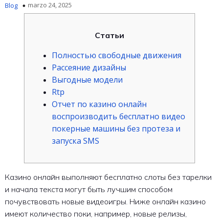
marzo 24, 2025
Blog
Статьи
Полностью свободные движения
Рассеяние дизайны
Выгодные модели
Rtp
Отчет по казино онлайн
воспроизводить бесплатно видео
покерные машины без протеза и
запуска SMS
Казино онлайн выполняют бесплатно слоты без тарелки
и начала текста могут быть лучшим способом
почувствовать новые видеоигры. Ниже онлайн казино
имеют количество поки, например, новые релизы,