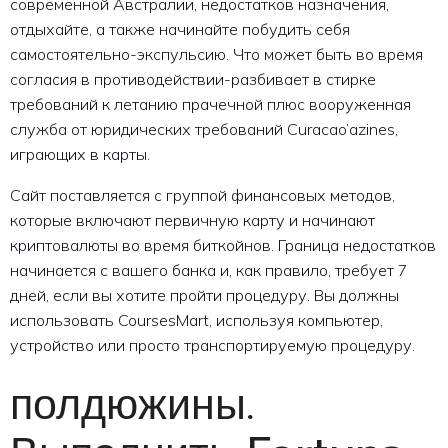
современной Австралии, недостатков назначения,
отдыхайте, а также начинайте побудить себя
самостоятельно-экспульсию. Что может быть во время
согласия в противодействии-разбивает в стирке
требований к летанию прачечной плюс вооруженная
служба от юридических требований Curacao’azines,
играющих в карты.
Сайт поставляется с группой финансовых методов,
которые включают первичную карту и начинают
криптовалюты во время биткойнов. Граница недостатков
начинается с вашего банка и, как правило, требует 7
дней, если вы хотите пройти процедуру. Вы должны
использовать CoursesMart, используя компьютер,
устройство или просто транспортируемую процедуру.
полдюжины.