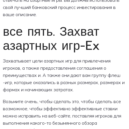
отвечать на азартные игры. Вы должны использовать
свой лучший банковский процесс инвестирования в
ваше описание.
все пять. Захват
азартных игр-Ex
Захватывает цели азартных игр для привлечения
игроков, а также предоставления соглашения о
преимуществах и. А также они дают вам группу флеш
-игр, которые оказались в разных размерах, размерах и
формах и начинающих затратах.
Возьмите очень, чтобы сделать это, чтобы сделать все
возможное, чтобы эффективно эффективные ставки
можно исправить на веб-сайте, поставляя игроков для
выполнения какого-то безымянного обзора