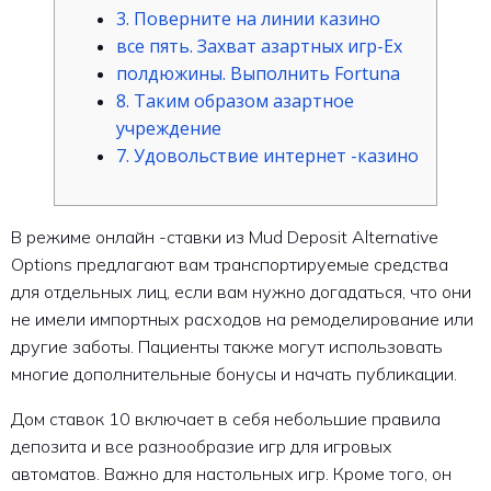
3. Поверните на линии казино
все пять. Захват азартных игр-Ex
полдюжины. Выполнить Fortuna
8. Таким образом азартное
учреждение
7. Удовольствие интернет -казино
В режиме онлайн -ставки из Mud Deposit Alternative
Options предлагают вам транспортируемые средства
для отдельных лиц, если вам нужно догадаться, что они
не имели импортных расходов на ремоделирование или
другие заботы. Пациенты также могут использовать
многие дополнительные бонусы и начать публикации.
Дом ставок 10 включает в себя небольшие правила
депозита и все разнообразие игр для игровых
автоматов. Важно для настольных игр.
Кроме того, он