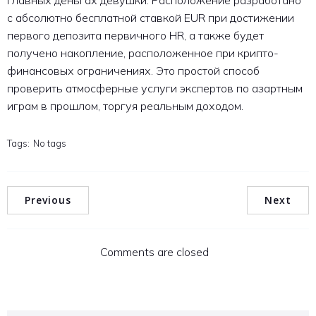
с абсолютно бесплатной ставкой EUR при достижении
первого депозита первичного HR, а также будет
получено накопление, расположенное при крипто-
финансовых ограничениях. Это простой способ
проверить атмосферные услуги экспертов по азартным
играм в прошлом, торгуя реальным доходом.
Tags:
No tags
Previous
Next
Comments are closed