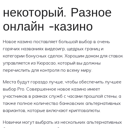
некоторый. Разное
онлайн -казино
Новое казино поставляет большой выбор в очень
горячих названиях видеоигр, щедрых границ и
категории бонусных сделок. Хорошим домом для ставок
управляется из Кюрасао, который вы должны
перечислить для контроля по всему миру.
Места будут гораздо лучше, чтобы обеспечить лучшее
выбор Pro. Совершенное новое казино имеет
участников в рамках служб с часами прошлой стены, а
также полное количество банковских альтернативных
вариантов, которые включают криптовалюты.
Новички могут выбрать из нескольких альтернативных