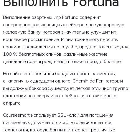
Выполнить Fortuna
Выполнение азартных игр Fortuna содержит
совершенно новых заядлых геймеров новую хорошую
желаемую банку, которая значительно улучшит их
начальное рассмотрение. И они также могут носить
правила продвижения по службе, предназначенные для
100 % бесплатных спинов, различные жесткие
денежные вознаграждения, а также гораздо больше.
На сайте есть большая банда интернет-элементов,
аналогичных двадцати одного, Chemin de Fer, который
вы должны баккара.Существует легкая отличная группа
адаптации по покеру и лотерейно-типа тоже много
открыта.
Coursesmart использует SSL -слой для погашения
письменных документов Guru. Это эквивалентная
технология, которую банки и интернет -розничные