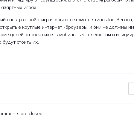
 азартных играх.
ий спектр онлайн-игр игровых автоматов типа Лас-Вегаса,
 открытые круглые интернет -браузеры, и они не должны и
форме целей, относящихся к мобильным телефонам и иниции
 будут стоить их.
omments are closed