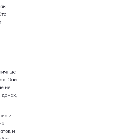
как
Это
а
зличные
ах. Они
ае не
 домах,
шка и
на
атов и
юбят