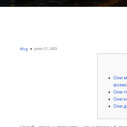
junio 21, 2025
Blog
Они м
возм
Они т
Они к
Они д