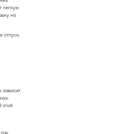
ских
т легкую
авку на
е отпуск,
о зависит
нах.
В этой
так,