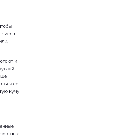
чтобы
 числа
или,
ботают и
руглой
ьше
ться ее.
утую кучу
менные
азартных