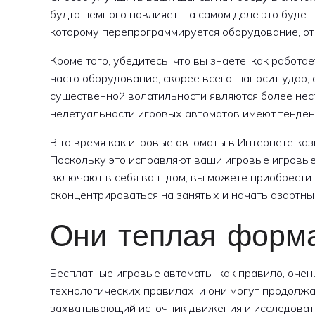
будто немного повлияет, на самом деле это будет
которому перепрограммируется оборудование, о
Кроме того, убедитесь, что вы знаете, как работа
часто оборудование, скорее всего, наносит удар,
существенной волатильности являются более нес
нелетуальности игровых автоматов имеют тенден
В то время как игровые автоматы в Интернете каз
Поскольку это исправляют ваши игровые игровые
включают в себя ваш дом, вы можете приобрести н
сконцентрироваться на занятых и начать азартны
Они теплая форма
Бесплатные игровые автоматы, как правило, очен
технологических правилах, и они могут продолжа
захватывающий источник движения и исследоват